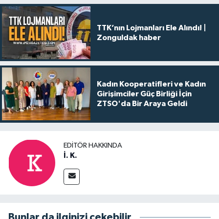
TTK’nın Lojmanları Ele Alındı! |
Zonguldak haber
Kadın Kooperatifleri ve Kadın
Girişimciler Güç Birliği İçin
ZTSO'da Bir Araya Geldi
EDITÖR HAKKINDA
İ. K.
Bunlar da ilginizi çekebilir