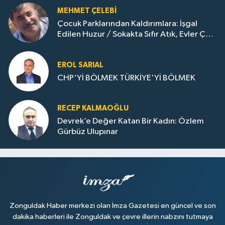
MEHMET ÇELEBI
Çocuk Parklarından Kaldırımlara: İşgal
Edilen Huzur / Sokakta Sıfır Atık, Evler Çöp
Dolu
EROL SARIAL
CHP'Yİ BÖLMEK TÜRKİYE'Yİ BÖLMEK
RECEP KALMAOĞLU
Devrek’e Değer Katan Bir Kadın: Özlem
Gürbüz Ulupınar
Zonguldak Haber merkezi olan İmza Gazetesi en güncel ve son
dakika haberleri ile Zonguldak ve çevre illerin nabzını tutmaya