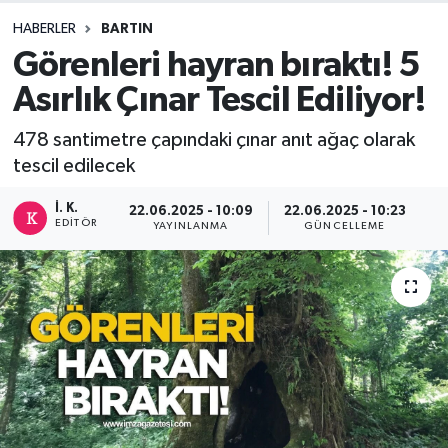
HABERLER
BARTIN
DEVREK
Görenleri hayran bıraktı! 5
DÜZCE
Asırlık Çınar Tescil Ediliyor!
EREĞLİ
478 santimetre çapındaki çınar anıt ağaç olarak
tescil edilecek
GÖKÇEBEY
İ. K.
22.06.2025 - 10:09
22.06.2025 - 10:23
EDITÖR
YAYINLANMA
GÜNCELLEME
KARABÜK
KASTAMONU