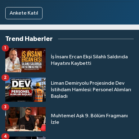
Ankete Katıl
Trend Haberler
1
İş İnsanı Ercan Ekşi Silahlı Saldırıda
Hayatını Kaybetti
2
Liman Demiryolu Projesinde Dev
İstihdam Hamlesi: Personel Alımları
Başladı
3
Muhtemel Aşk 9. Bölüm Fragmanı
İzle
4