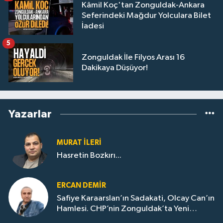
Kâmil Koç'tan Zonguldak-Ankara
Seferindeki Mağdur Yolculara Bilet
İadesi
5
Zonguldak İle Filyos Arası 16
Dakikaya Düşüyor!
Yazarlar
MURAT İLERI
Hasretin Bozkırı...
ERCAN DEMIR
Safiye Karaarslan’ın Sadakati, Olcay Can’ın
Hamlesi. CHP’nin Zonguldak’ta Yeni
Dönemi..