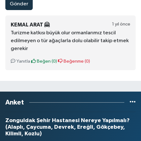
Gönder
1 yıl önce
KEMAL ARAT 🤗
Turizme katkısı büyük olur ormanlarımız tescil
edilmeyen o tür ağaçlarla dolu olabilir takip etmek
gerekir
Yanıtla
Beğen (
0
)
Beğenme (
0
)
Anket
Zonguldak Şehir Hastanesi Nereye Yapılmalı?
(Alaplı, Çaycuma, Devrek, Ereğli, Gökçebey,
Kilimli, Kozlu)