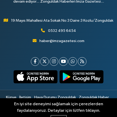
devam ediyor... Zonguldak Haberleri İmza Gazetesi...
19 Mayıs Mahallesi Ata Sokak No:3 Daire:3 Kozlu/Zonguldak
0532 495 6454
haber@imzagazetesi.com
Künye
İletişim
Hava Durumu Zonguldak
Zonguldak Haber
Gizlilik Sözleşmesi
Hizmet Şartları
Sitemap
En iyi site deneyimi sağlamak için çerezlerden
faydalanıyoruz. Detaylar için lütfen tıklayın.