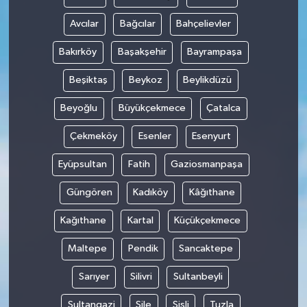
Avcılar
Bağcılar
Bahçelievler
Bakırköy
Başakşehir
Bayrampaşa
Beşiktaş
Beykoz
Beylikdüzü
Beyoğlu
Büyükçekmece
Çatalca
Çekmeköy
Esenler
Esenyurt
Eyüpsultan
Fatih
Gaziosmanpaşa
Güngören
Kadıköy
Kâğıthane
Kağıthane
Kartal
Küçükçekmece
Maltepe
Pendik
Sancaktepe
Sarıyer
Silivri
Sultanbeyli
Sultangazi
Şile
Şişli
Tuzla