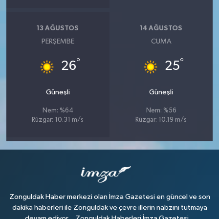
13 AĞUSTOS
14 AĞUSTOS
PERŞEMBE
CUMA
°
°
26
25
Güneşli
Güneşli
Nem: %64
Nem: %56
Rüzgar: 10.31 m/s
Rüzgar: 10.19 m/s
Zonguldak Haber merkezi olan İmza Gazetesi en güncel ve son
dakika haberleri ile Zonguldak ve çevre illerin nabzını tutmaya
devam ediyor... Zonguldak Haberleri İmza Gazetesi...