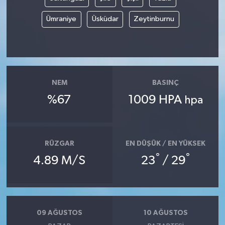
Ümraniye
Üsküdar
Zeytinburnu
NEM
BASINÇ
%67
1009 HPA
hpa
RÜZGAR
EN DÜŞÜK / EN YÜKSEK
°
°
4.89 M/S
23
/ 29
09 AĞUSTOS
10 AĞUSTOS