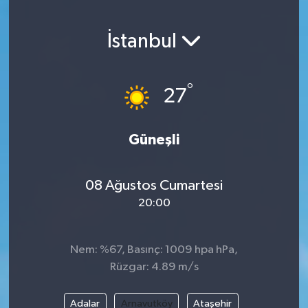
DEVREK
İstanbul
DÜZCE
°
27
EREĞLİ
GÖKÇEBEY
Güneşli
KARABÜK
08 Ağustos Cumartesi
KASTAMONU
20:00
Nem: %67, Basınç: 1009 hpa hPa,
Rüzgar: 4.89 m/s
Adalar
Arnavutköy
Ataşehir