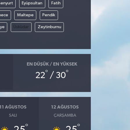
senyurt
Eyüpsultan
Fatih
mece
Maltepe
Pendik
iye
Üsküdar
Zeytinburnu
EN DÜŞÜK / EN YÜKSEK
°
°
22
/ 30
11 AĞUSTOS
12 AĞUSTOS
SALI
ÇARŞAMBA
°
°