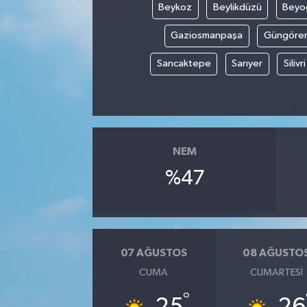
Beykoz
Beylikdüzü
Beyo
Gaziosmanpaşa
Güngöre
Sancaktepe
Sarıyer
Silivri
NEM
%47
07 AĞUSTOS
08 AĞUSTO
CUMA
CUMARTESI
°