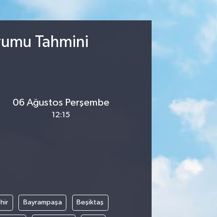
urumu Tahmini
06 Ağustos Perşembe
12:15
hir
Bayrampaşa
Beşiktaş