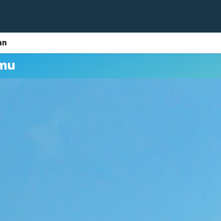
an
umu