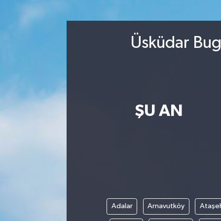
DEVREK
Üsküdar Bugü
DÜZCE
EREĞLİ
GÖKÇEBEY
ŞU AN
KARABÜK
KASTAMONU
Adalar
Arnavutköy
Ataşeh