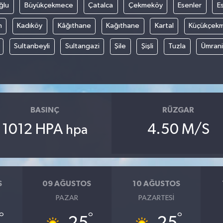
ğlu
Büyükçekmece
Çatalca
Çekmeköy
Esenler
E
n
Kadıköy
Kâğıthane
Kağıthane
Kartal
Küçükçek
Sultanbeyli
Sultangazi
Şile
Şişli
Tuzla
Ümran
BASINÇ
RÜZGAR
1012 HPA
4.50 M/S
hpa
S
09 AĞUSTOS
10 AĞUSTOS
PAZAR
PAZARTESI
°
°
°