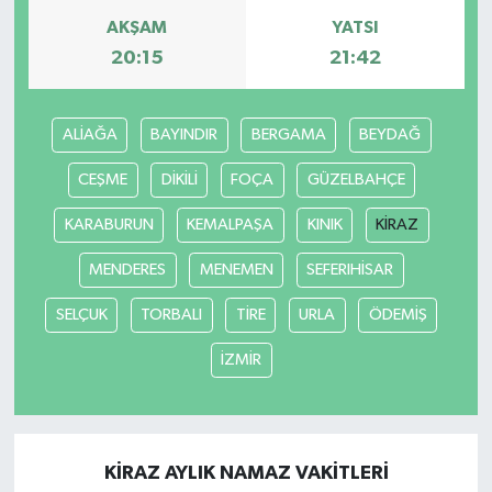
AKŞAM
YATSI
20:15
21:42
ALİAĞA
BAYINDIR
BERGAMA
BEYDAĞ
CEŞME
DİKİLİ
FOÇA
GÜZELBAHÇE
KARABURUN
KEMALPAŞA
KINIK
KİRAZ
MENDERES
MENEMEN
SEFERIHİSAR
SELÇUK
TORBALI
TİRE
URLA
ÖDEMİŞ
İZMİR
KİRAZ AYLIK NAMAZ VAKITLERI