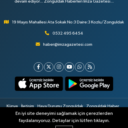
devam ediyor... Zonguldak Haberleri İmza Gazetesi...
19 Mayıs Mahallesi Ata Sokak No:3 Daire:3 Kozlu/Zonguldak
0532 495 6454
haber@imzagazetesi.com
Künye
İletişim
Hava Durumu Zonguldak
Zonguldak Haber
Gizlilik Sözleşmesi
Hizmet Şartları
Sitemap
En iyi site deneyimi sağlamak için çerezlerden
faydalanıyoruz. Detaylar için lütfen tıklayın.