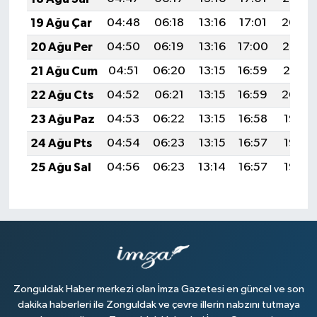
19 Ağu Çar
04:48
06:18
13:16
17:01
20:04
20 Ağu Per
04:50
06:19
13:16
17:00
20:02
21 Ağu Cum
04:51
06:20
13:15
16:59
20:01
22 Ağu Cts
04:52
06:21
13:15
16:59
20:00
23 Ağu Paz
04:53
06:22
13:15
16:58
19:58
24 Ağu Pts
04:54
06:23
13:15
16:57
19:57
25 Ağu Sal
04:56
06:23
13:14
16:57
19:55
Zonguldak Haber merkezi olan İmza Gazetesi en güncel ve son
dakika haberleri ile Zonguldak ve çevre illerin nabzını tutmaya