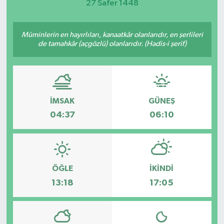
27 Safer 1448
DEVREK
Müminlerin en hayırlıları, kanaatkâr olanlarıdır, en şerlileri
DÜZCE
de tamahkâr (açgözlü) olanlarıdır. (Hadis-i şerif)
EREĞLİ
GÖKÇEBEY
İMSAK
GÜNEŞ
04:37
06:10
KARABÜK
KASTAMONU
ÖĞLE
İKINDI
13:18
17:05