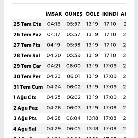
İMSAK
GÜNEŞ
ÖĞLE
İKINDI
AKŞA
25 Tem Cts
04:16
05:57
13:19
17:10
20:31
26 Tem Paz
04:17
05:57
13:19
17:10
20:30
27 Tem Pts
04:19
05:58
13:19
17:10
20:29
28 Tem Sal
04:20
05:59
13:19
17:10
20:28
29 Tem Çar
04:21
06:00
13:19
17:09
20:28
30 Tem Per
04:23
06:01
13:19
17:09
20:27
31 Tem Cum
04:24
06:02
13:19
17:09
20:26
1 Ağu Cts
04:25
06:02
13:19
17:09
20:25
2 Ağu Paz
04:26
06:03
13:19
17:08
20:24
3 Ağu Pts
04:28
06:04
13:18
17:08
20:23
4 Ağu Sal
04:29
06:05
13:18
17:08
20:22