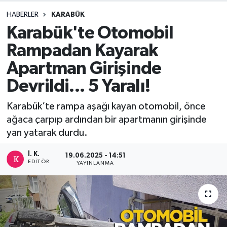
HABERLER
KARABÜK
DEVREK
Karabük'te Otomobil
DÜZCE
Rampadan Kayarak
Apartman Girişinde
EREĞLİ
Devrildi... 5 Yaralı!
GÖKÇEBEY
Karabük’te rampa aşağı kayan otomobil, önce
ağaca çarpıp ardından bir apartmanın girişinde
KARABÜK
yan yatarak durdu.
KASTAMONU
İ. K.
19.06.2025 - 14:51
EDITÖR
YAYINLANMA