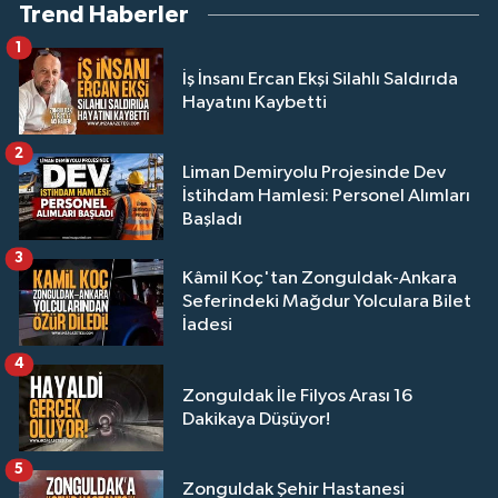
Trend Haberler
1
İş İnsanı Ercan Ekşi Silahlı Saldırıda
Hayatını Kaybetti
2
Liman Demiryolu Projesinde Dev
İstihdam Hamlesi: Personel Alımları
Başladı
3
Kâmil Koç'tan Zonguldak-Ankara
Seferindeki Mağdur Yolculara Bilet
İadesi
4
Zonguldak İle Filyos Arası 16
Dakikaya Düşüyor!
5
Zonguldak Şehir Hastanesi