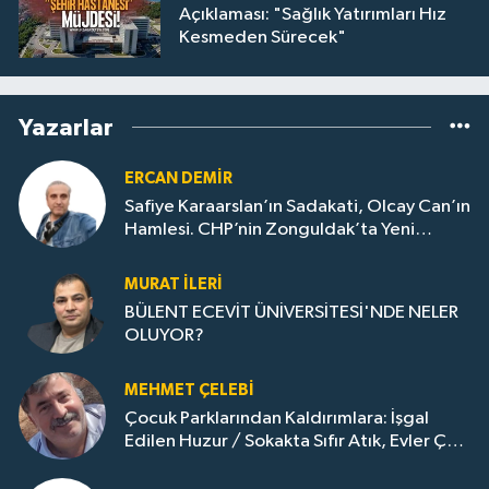
Açıklaması: "Sağlık Yatırımları Hız
Kesmeden Sürecek"
Yazarlar
ERCAN DEMIR
Safiye Karaarslan’ın Sadakati, Olcay Can’ın
Hamlesi. CHP’nin Zonguldak’ta Yeni
Dönemi..
MURAT İLERI
BÜLENT ECEVİT ÜNİVERSİTESİ'NDE NELER
OLUYOR?
MEHMET ÇELEBI
Çocuk Parklarından Kaldırımlara: İşgal
Edilen Huzur / Sokakta Sıfır Atık, Evler Çöp
Dolu