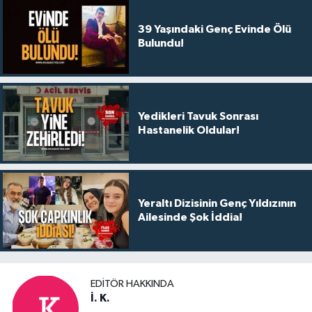
39 Yaşındaki Genç Evinde Ölü
Bulundu!
Yedikleri Tavuk Sonrası
Hastanelik Oldular!
Yeraltı Dizisinin Genç Yıldızının
Ailesinde Şok İddia!
EDITÖR HAKKINDA
İ. K.