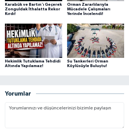
Karabük ve Bartın'ı Geçerek
Orman Zararlılarıyla
Zonguldak İthalatta Rekor
Mücadele Çalışmaları
Kırdı!
Yerinde İncelendi!
Hekimlik Tutuklama Tehdidi
Su Tankerleri Orman
Altında Yapılamaz!
Köylüsüyle Buluştu!
Yorumlar