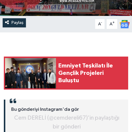
Paylaş
-
+
A
A
Emniyet Teşkilatı İle
Gençlik Projeleri
Buluştu
Bu gönderiyi Instagram'da gör
Cem DERELİ (@cemdereli67)'in paylaştığı
bir gönderi