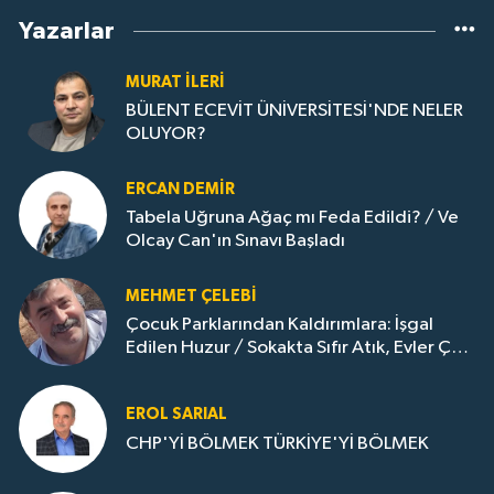
Yazarlar
MURAT İLERI
BÜLENT ECEVİT ÜNİVERSİTESİ'NDE NELER
OLUYOR?
ERCAN DEMIR
Tabela Uğruna Ağaç mı Feda Edildi? / Ve
Olcay Can'ın Sınavı Başladı
MEHMET ÇELEBI
Çocuk Parklarından Kaldırımlara: İşgal
Edilen Huzur / Sokakta Sıfır Atık, Evler Çöp
Dolu
EROL SARIAL
CHP'Yİ BÖLMEK TÜRKİYE'Yİ BÖLMEK