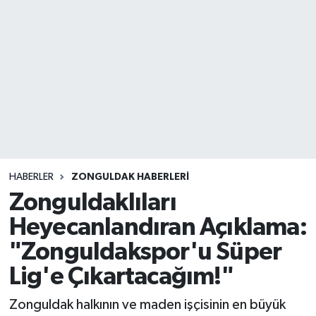
DEVREK
DÜZCE
EREĞLİ
GÖKÇEBEY
KARABÜK
HABERLER
ZONGULDAK HABERLERI
Zonguldaklıları
KASTAMONU
Heyecanlandıran Açıklama:
"Zonguldakspor'u Süper
Lig'e Çıkartacağım!"
Zonguldak halkının ve maden işçisinin en büyük