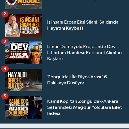
2
İş İnsanı Ercan Ekşi Silahlı Saldırıda
Hayatını Kaybetti
3
Liman Demiryolu Projesinde Dev
İstihdam Hamlesi: Personel Alımları
Başladı
4
Zonguldak İle Filyos Arası 16
Dakikaya Düşüyor!
5
Kâmil Koç'tan Zonguldak-Ankara
Seferindeki Mağdur Yolculara Bilet
İadesi