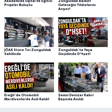
Akademide Dijital Ve Eğitici
Zonguldak Basket
Projeler Buluştu
Geleceğin Yıldızlarını
Arıyor!
JÖAK Store Tırı Zonguldak
Zonguldak'ta Yaya
Sahilinde
Geçidinde D*hşet!
Ereğli'de Otomobil
Şemsi Denizer Kabri
Merdivenlerde Asılı Kaldı!
Başında Anıldı