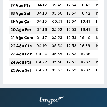
17 Ağu Pts
04:12
05:49
12:54
16:43
19:50
18 Ağu Sal
04:13
05:50
12:54
16:42
19:48
19 Ağu Çar
04:15
05:51
12:54
16:41
19:47
20 Ağu Per
04:16
05:52
12:53
16:41
19:45
21 Ağu Cum
04:17
05:53
12:53
16:40
19:44
22 Ağu Cts
04:19
05:54
12:53
16:39
19:42
23 Ağu Paz
04:20
05:55
12:53
16:38
19:41
24 Ağu Pts
04:22
05:56
12:52
16:37
19:39
25 Ağu Sal
04:23
05:57
12:52
16:37
19:38