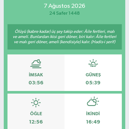
7 Ağustos 2026
DEVREK
24 Safer 1448
DÜZCE
Ölüyü (kabre kadar) üç şey takip eder: Âile fertleri, malı
ve ameli. Bunlardan ikisi geri döner, biri kalır: Âile fertleri
EREĞLİ
ve malı geri döner, ameli (kendisiyle) kalır. (Hadis-i şerif)
GÖKÇEBEY
KARABÜK
İMSAK
GÜNEŞ
03:56
05:39
KASTAMONU
ÖĞLE
İKINDI
12:56
16:49