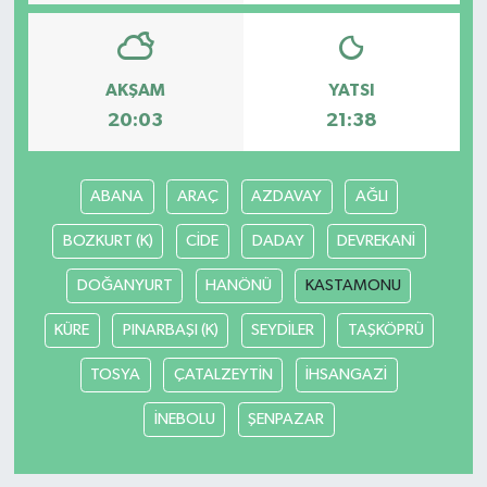
AKŞAM
YATSI
20:03
21:38
ABANA
ARAÇ
AZDAVAY
AĞLI
BOZKURT (K)
CİDE
DADAY
DEVREKANİ
DOĞANYURT
HANÖNÜ
KASTAMONU
KÜRE
PINARBAŞI (K)
SEYDİLER
TAŞKÖPRÜ
TOSYA
ÇATALZEYTİN
İHSANGAZİ
İNEBOLU
ŞENPAZAR