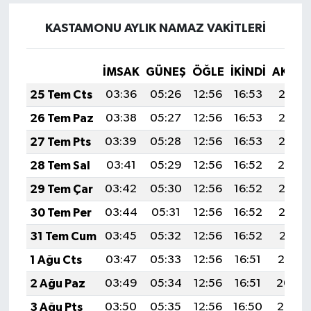
KASTAMONU AYLIK NAMAZ VAKITLERI
İMSAK
GÜNEŞ
ÖĞLE
İKINDI
AKŞA
25 Tem Cts
03:36
05:26
12:56
16:53
20:17
26 Tem Paz
03:38
05:27
12:56
16:53
20:16
27 Tem Pts
03:39
05:28
12:56
16:53
20:15
28 Tem Sal
03:41
05:29
12:56
16:52
20:14
29 Tem Çar
03:42
05:30
12:56
16:52
20:13
30 Tem Per
03:44
05:31
12:56
16:52
20:12
31 Tem Cum
03:45
05:32
12:56
16:52
20:11
1 Ağu Cts
03:47
05:33
12:56
16:51
20:10
2 Ağu Paz
03:49
05:34
12:56
16:51
20:09
3 Ağu Pts
03:50
05:35
12:56
16:50
20:08