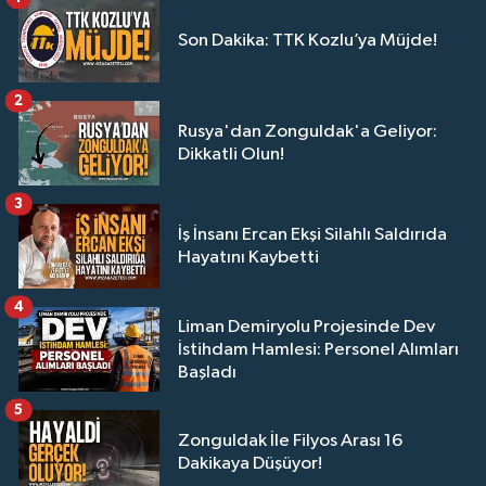
Son Dakika: TTK Kozlu’ya Müjde!
2
Rusya'dan Zonguldak'a Geliyor:
Dikkatli Olun!
3
İş İnsanı Ercan Ekşi Silahlı Saldırıda
Hayatını Kaybetti
4
Liman Demiryolu Projesinde Dev
İstihdam Hamlesi: Personel Alımları
Başladı
5
Zonguldak İle Filyos Arası 16
Dakikaya Düşüyor!