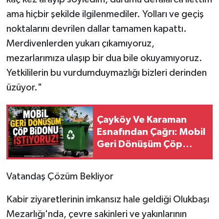
ama hiçbir şekilde ilgilenmediler. Yolları ve geçiş
noktalarını devrilen dallar tamamen kapattı.
Merdivenlerden yukarı çıkamıyoruz,
mezarlarımıza ulaşıp bir dua bile okuyamıyoruz.
Yetkililerin bu vurdumduymazlığı bizleri derinden
üzüyor."
Çayköy Ve Karaman
Esnafından Çağrı: Mobil
Geri Dönüşüm Çöp
Bidonu İstiyoruz
​Vatandaş Çözüm Bekliyor
​Kabir ziyaretlerinin imkansız hale geldiği Olukbaşı
Mezarlığı'nda, çevre sakinleri ve yakınlarının