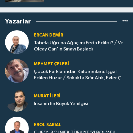
Yazarlar
ERCAN DEMIR
Tabela Uğruna Ağaç mı Feda Edildi? / Ve
Olcay Can'ın Sınavı Başladı
MEHMET ÇELEBI
Çocuk Parklarından Kaldırımlara: İşgal
Edilen Huzur / Sokakta Sıfır Atık, Evler Çöp
Dolu
MURAT İLERI
İnsanın En Büyük Yenilgisi
EROL SARIAL
CHP'Yİ BÖLMEK TÜRKİYE'Yİ BÖLMEK