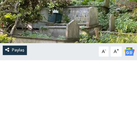
Paylaş
-
+
A
A