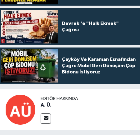
Devrek 'e "Halk Ekmek"
Çağrısı
Çayköy Ve Karaman Esnafından
Çağrı: Mobil Geri Dönüşüm Çöp
Bidonu İstiyoruz
EDITÖR HAKKINDA
A. Ü.