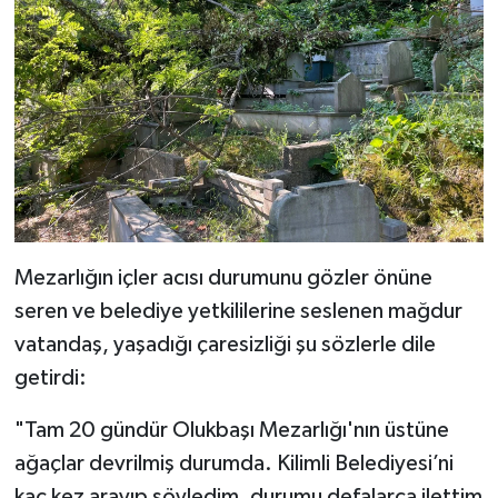
​Mezarlığın içler acısı durumunu gözler önüne
seren ve belediye yetkililerine seslenen mağdur
vatandaş, yaşadığı çaresizliği şu sözlerle dile
getirdi:
​"Tam 20 gündür Olukbaşı Mezarlığı'nın üstüne
ağaçlar devrilmiş durumda. Kilimli Belediyesi’ni
kaç kez arayıp söyledim, durumu defalarca ilettim