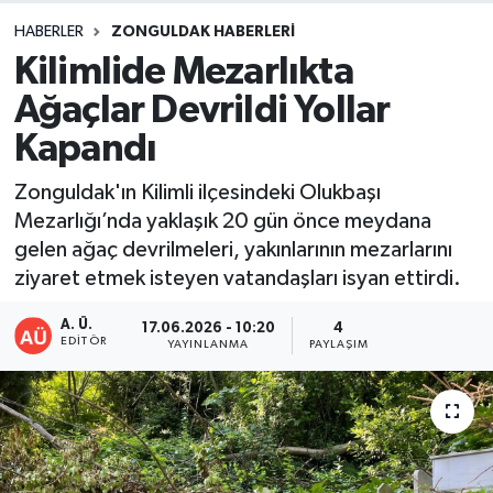
HABERLER
ZONGULDAK HABERLERI
DEVREK
Kilimlide Mezarlıkta
DÜZCE
Ağaçlar Devrildi Yollar
Kapandı
EREĞLİ
Zonguldak'ın Kilimli ilçesindeki Olukbaşı
GÖKÇEBEY
Mezarlığı’nda yaklaşık 20 gün önce meydana
gelen ağaç devrilmeleri, yakınlarının mezarlarını
KARABÜK
ziyaret etmek isteyen vatandaşları isyan ettirdi.
KASTAMONU
A. Ü.
17.06.2026 - 10:20
4
EDITÖR
YAYINLANMA
PAYLAŞIM