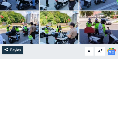
Paylaş
-
+
A
A