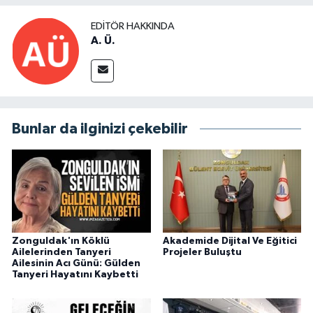
EDITÖR HAKKINDA
A. Ü.
Bunlar da ilginizi çekebilir
Zonguldak'ın Köklü
Akademide Dijital Ve Eğitici
Ailelerinden Tanyeri
Projeler Buluştu
Ailesinin Acı Günü: Gülden
Tanyeri Hayatını Kaybetti