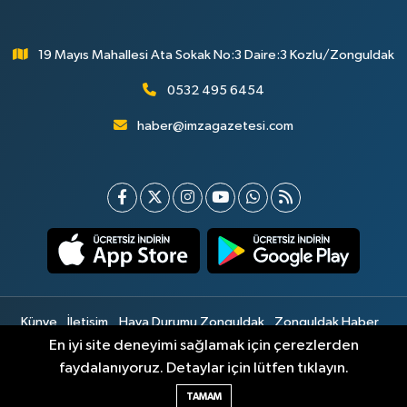
19 Mayıs Mahallesi Ata Sokak No:3 Daire:3 Kozlu/Zonguldak
0532 495 6454
haber@imzagazetesi.com
Künye
İletişim
Hava Durumu Zonguldak
Zonguldak Haber
Gizlilik Sözleşmesi
Hizmet Şartları
Sitemap
En iyi site deneyimi sağlamak için çerezlerden
faydalanıyoruz. Detaylar için lütfen tıklayın.
Haber Yazılımı:
TE Bilişim
TAMAM