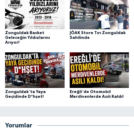
Zonguldak Basket
JÖAK Store Tırı Zonguldak
Geleceğin Yıldızlarını
Sahilinde
Arıyor!
Zonguldak'ta Yaya
Ereğli'de Otomobil
Geçidinde D*hşet!
Merdivenlerde Asılı Kaldı!
Yorumlar