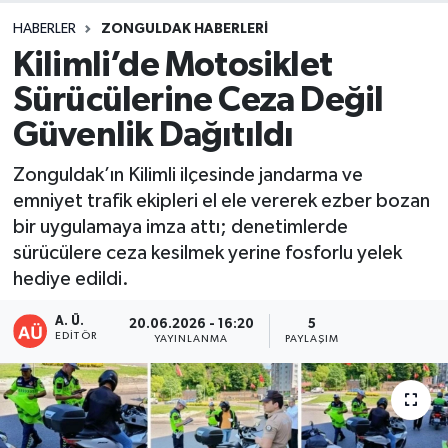
HABERLER
ZONGULDAK HABERLERI
DEVREK
Kilimli’de Motosiklet
DÜZCE
Sürücülerine Ceza Değil
Güvenlik Dağıtıldı
EREĞLİ
Zonguldak’ın Kilimli ilçesinde jandarma ve
GÖKÇEBEY
emniyet trafik ekipleri el ele vererek ezber bozan
bir uygulamaya imza attı; denetimlerde
KARABÜK
sürücülere ceza kesilmek yerine fosforlu yelek
hediye edildi.
KASTAMONU
A. Ü.
20.06.2026 - 16:20
5
EDITÖR
YAYINLANMA
PAYLAŞIM