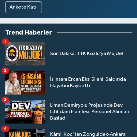
Ankete Katıl
Trend Haberler
1
Son Dakika: TTK Kozlu’ya Müjde!
2
İş İnsanı Ercan Ekşi Silahlı Saldırıda
Hayatını Kaybetti
3
Liman Demiryolu Projesinde Dev
İstihdam Hamlesi: Personel Alımları
Başladı
4
Kâmil Koç'tan Zonguldak-Ankara