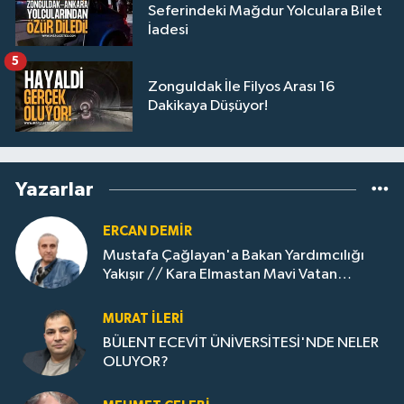
Seferindeki Mağdur Yolculara Bilet
İadesi
5
Zonguldak İle Filyos Arası 16
Dakikaya Düşüyor!
Yazarlar
ERCAN DEMIR
Mustafa Çağlayan'a Bakan Yardımcılığı
Yakışır // ​Kara Elmastan Mavi Vatan
Gazına: Zonguldak'ın Dönüşümü..
MURAT İLERI
BÜLENT ECEVİT ÜNİVERSİTESİ'NDE NELER
OLUYOR?