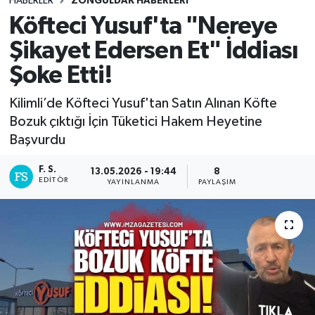
HABERLER
ZONGULDAK HABERLERI
Köfteci Yusuf'ta "Nereye
DEVREK
Şikayet Edersen Et" İddiası
DÜZCE
Şoke Etti!
EREĞLİ
Kilimli’de Köfteci Yusuf'tan Satın Alınan Köfte
Bozuk çıktığı İçin Tüketici Hakem Heyetine
GÖKÇEBEY
Başvurdu
KARABÜK
F. S.
13.05.2026 - 19:44
8
EDITÖR
YAYINLANMA
PAYLAŞIM
KASTAMONU