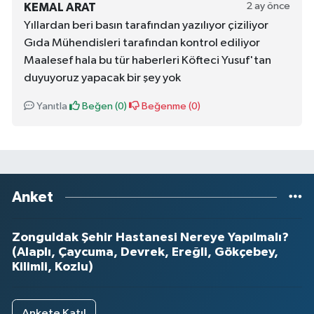
2 ay önce
KEMAL ARAT
Yıllardan beri basın tarafından yazılıyor çiziliyor
Gıda Mühendisleri tarafından kontrol ediliyor
Maalesef hala bu tür haberleri Köfteci Yusuf'tan
duyuyoruz yapacak bir şey yok
Yanıtla
Beğen (
0
)
Beğenme (
0
)
Anket
Zonguldak Şehir Hastanesi Nereye Yapılmalı?
(Alaplı, Çaycuma, Devrek, Ereğli, Gökçebey,
Kilimli, Kozlu)
Ankete Katıl