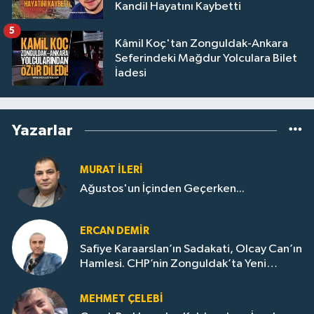
Kandil Hayatını Kaybetti
5
Kâmil Koç'tan Zonguldak-Ankara
Seferindeki Mağdur Yolculara Bilet
İadesi
Yazarlar
MURAT İLERI
Ağustos'un İçinden Geçerken...
ERCAN DEMIR
Safiye Karaarslan’ın Sadakati, Olcay Can’ın
Hamlesi. CHP’nin Zonguldak’ta Yeni
Dönemi..
MEHMET ÇELEBI