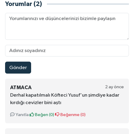
Yorumlar (2)
Gönder
2 ay önce
ATMACA
Derhal kapatılmalı Köfteci Yusuf'un şimdiye kadar
kırdığı cevizler bini aştı
Yanıtla
Beğen (
0
)
Beğenme (
0
)