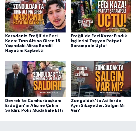
Karadeniz Ereğli'de Feci
Ereğli'de Feci Kaza: Fındık
Kaza: Tırın Altına Giren 18
İşçilerini Taşıyan Patpat
Yaşındaki Miraç Kandil
Şarampole Uçtu!
Hayatını Kaybetti
Devrek’te Cumhurbaşkanı
Zonguldak'ta Acillerde
Erdoğan’ın Afişine Çirkin
Aynı Şikayetler: Salgın Mı
Saldırı: Polis Müdahale Etti
Var?