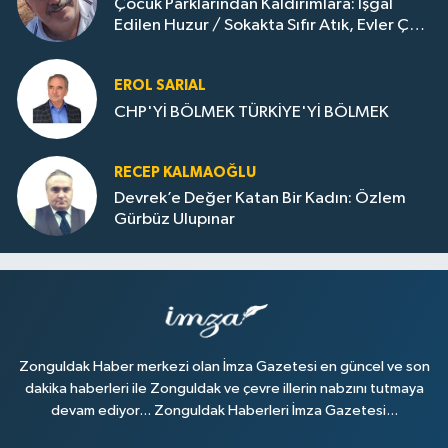
Çocuk Parklarından Kaldırımlara: İşgal
Edilen Huzur / Sokakta Sıfır Atık, Evler Çöp
Dolu
EROL SARIAL
CHP'Yİ BÖLMEK TÜRKİYE'Yİ BÖLMEK
RECEP KALMAOĞLU
Devrek’e Değer Katan Bir Kadın: Özlem
Gürbüz Ulupınar
Zonguldak Haber merkezi olan İmza Gazetesi en güncel ve son
dakika haberleri ile Zonguldak ve çevre illerin nabzını tutmaya
devam ediyor... Zonguldak Haberleri İmza Gazetesi...