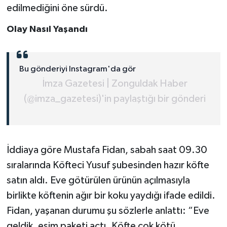
edilmediğini öne sürdü.
Olay Nasıl Yaşandı
Bu gönderiyi Instagram'da gör
İmza Gazetesi | Zonguldak Haber
(@imza_gazetesi)'in paylaştığı bir gönderi
İddiaya göre Mustafa Fidan, sabah saat 09.30
sıralarında Köfteci Yusuf şubesinden hazır köfte
satın aldı. Eve götürülen ürünün açılmasıyla
birlikte köftenin ağır bir koku yaydığı ifade edildi.
Fidan, yaşanan durumu şu sözlerle anlattı: “Eve
geldik, eşim paketi açtı. Köfte çok kötü