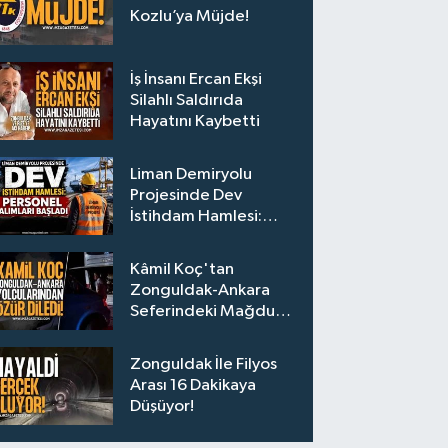
Kozlu’ya Müjde!
İş İnsanı Ercan Ekşi
Silahlı Saldırıda
Hayatını Kaybetti
Liman Demiryolu
Projesinde Dev
İstihdam Hamlesi:
Personel Alımları
Başladı
Kâmil Koç'tan
Zonguldak-Ankara
Seferindeki Mağdur
Yolculara Bilet İadesi
Zonguldak İle Filyos
Arası 16 Dakikaya
Düşüyor!