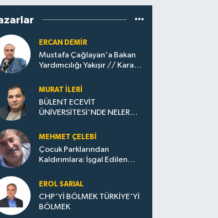
azarlar
ERCAN DEMIR
Mustafa Çağlayan'a Bakan
Yardımcılığı Yakışır // ​Kara
Elmastan Mavi Vatan Gazına:
Zonguldak'ın Dönüşümü..
MURAT İLERI
BÜLENT ECEVİT
ÜNİVERSİTESİ'NDE NELER
OLUYOR?
MEHMET ÇELEBI
Çocuk Parklarından
Kaldırımlara: İşgal Edilen
Huzur / Sokakta Sıfır Atık,
Evler Çöp Dolu
EROL SARIAL
CHP'Yİ BÖLMEK TÜRKİYE'Yİ
BÖLMEK