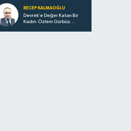
RECEP KALMAOĞLU
Devrek’e Değer Katan Bir
Kadın: Özlem Gürbüz
Ulupınar