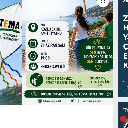
A
Z
H
Y
Ç
E
K
T
1