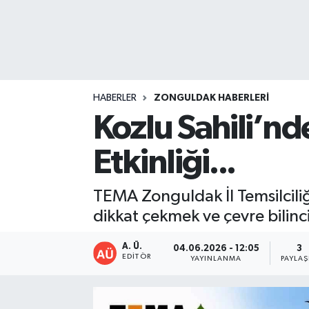
DEVREK
DÜZCE
EREĞLİ
HABERLER
ZONGULDAK HABERLERI
Kozlu Sahili’nd
GÖKÇEBEY
Etkinliği...
KARABÜK
TEMA Zonguldak İl Temsilciliğ
KASTAMONU
dikkat çekmek ve çevre bilinci
A. Ü.
04.06.2026 - 12:05
3
EDITÖR
YAYINLANMA
PAYLAŞ