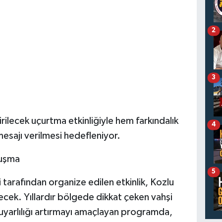
2
3
irilecek uçurtma etkinliğiyle hem farkındalık
4
esajı verilmesi hedefleniyor.
luşma
5
 tarafından organize edilen etkinlik, Kozlu
lecek. Yıllardır bölgede dikkat çeken vahşi
uyarlılığı artırmayı amaçlayan programda,