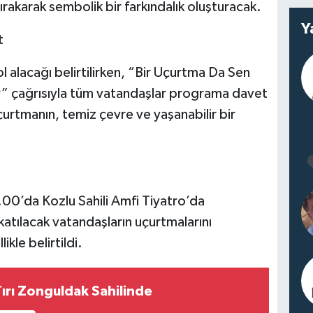
rakarak sembolik bir farkındalık oluşturacak.
Y
t
rol alacağı belirtilirken, “Bir Uçurtma Da Sen
ur” çağrısıyla tüm vatandaşlar programa davet
çurtmanın, temiz çevre ve yaşanabilir bir
9.00’da Kozlu Sahili Amfi Tiyatro’da
atılacak vatandaşların uçurtmalarını
ikle belirtildi.
ırı Zonguldak Sahilinde