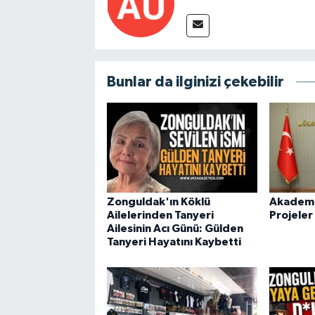
Bunlar da ilginizi çekebilir
Zonguldak'ın Köklü
Akademid
Ailelerinden Tanyeri
Projeler
Ailesinin Acı Günü: Gülden
Tanyeri Hayatını Kaybetti