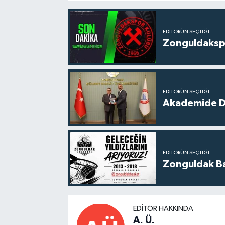
EDITÖRÜN SEÇTIĞI
Zonguldakspo
EDITÖRÜN SEÇTIĞI
Akademide Dij
EDITÖRÜN SEÇTIĞI
Zonguldak Bas
EDITÖR HAKKINDA
A. Ü.