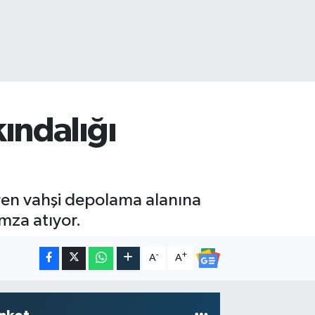
ındalığı
düren vahşi depolama alanına
imza atıyor.
-
+
A
A