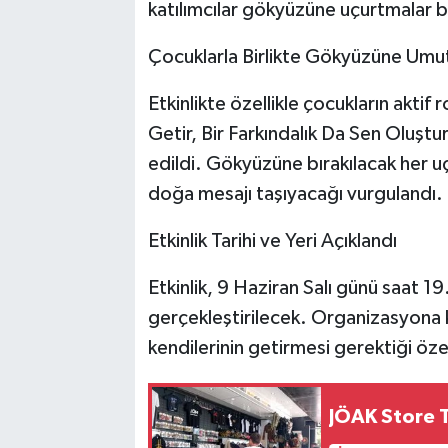
katılımcılar gökyüzüne uçurtmalar bı
Çocuklarla Birlikte Gökyüzüne Umu
Etkinlikte özellikle çocukların aktif 
Getir, Bir Farkındalık Da Sen Oluşt
edildi. Gökyüzüne bırakılacak her u
doğa mesajı taşıyacağı vurgulandı.
Etkinlik Tarihi ve Yeri Açıklandı
Etkinlik, 9 Haziran Salı günü saat 1
gerçekleştirilecek. Organizasyona k
kendilerinin getirmesi gerektiği özell
JÖAK Store T