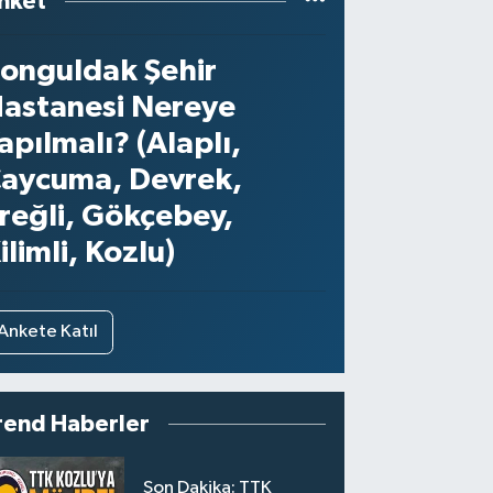
nket
onguldak Şehir
astanesi Nereye
apılmalı? (Alaplı,
aycuma, Devrek,
reğli, Gökçebey,
ilimli, Kozlu)
Ankete Katıl
rend Haberler
Son Dakika: TTK