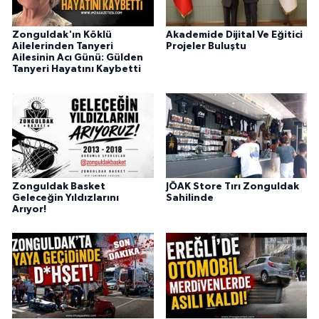
Zonguldak'ın Köklü
Akademide Dijital Ve Eğitici
Ailelerinden Tanyeri
Projeler Buluştu
Ailesinin Acı Günü: Gülden
Tanyeri Hayatını Kaybetti
Zonguldak Basket
JÖAK Store Tırı Zonguldak
Geleceğin Yıldızlarını
Sahilinde
Arıyor!