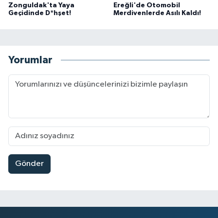
Zonguldak'ta Yaya
Ereğli'de Otomobil
Geçidinde D*hşet!
Merdivenlerde Asılı Kaldı!
Yorumlar
Gönder