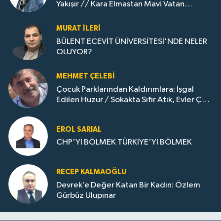
Yakışır // ​Kara Elmastan Mavi Vatan
Gazına: Zonguldak'ın Dönüşümü..
MURAT İLERI
BÜLENT ECEVİT ÜNİVERSİTESİ'NDE NELER
OLUYOR?
MEHMET ÇELEBI
Çocuk Parklarından Kaldırımlara: İşgal
Edilen Huzur / Sokakta Sıfır Atık, Evler Çöp
Dolu
EROL SARIAL
CHP'Yİ BÖLMEK TÜRKİYE'Yİ BÖLMEK
RECEP KALMAOĞLU
Devrek’e Değer Katan Bir Kadın: Özlem
Gürbüz Ulupınar