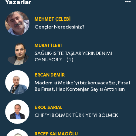
Yazarlar
MEHMET ÇELEBI
Gençler Neredesiniz?
MURAT İLERI
SAĞLIK-İŞ’TE TAŞLAR YERİNDEN Mİ
OYNUYOR ?... ( 1 )
ERCAN DEMIR
Madem ki Mekke'yi biz koruyacağız, Fırsat
Bu Fırsat, Hac Kontenjan Sayısı Arttırılsın
EROL SARIAL
CHP'Yİ BÖLMEK TÜRKİYE'Yİ BÖLMEK
RECEP KALMAOĞLU