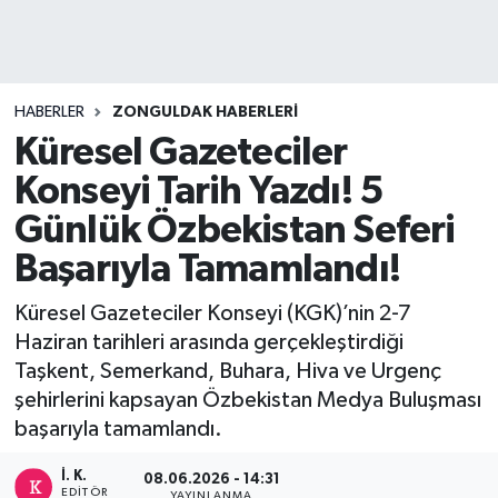
DEVREK
DÜZCE
HABERLER
ZONGULDAK HABERLERI
Küresel Gazeteciler
EREĞLİ
Konseyi Tarih Yazdı! 5
GÖKÇEBEY
Günlük Özbekistan Seferi
Başarıyla Tamamlandı!
KARABÜK
Küresel Gazeteciler Konseyi (KGK)’nin 2-7
KASTAMONU
Haziran tarihleri arasında gerçekleştirdiği
Taşkent, Semerkand, Buhara, Hiva ve Urgenç
şehirlerini kapsayan Özbekistan Medya Buluşması
başarıyla tamamlandı.
İ. K.
08.06.2026 - 14:31
EDITÖR
YAYINLANMA