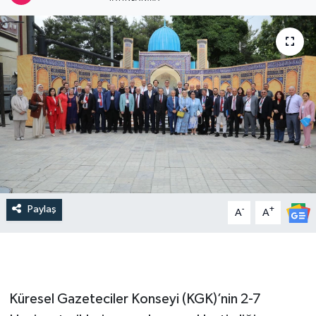
Paylaş
-
+
A
A
Küresel Gazeteciler Konseyi (KGK)’nin 2-7