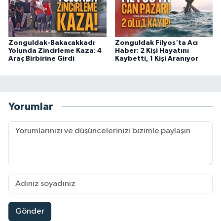
Zonguldak-Bakacakkadı
Zonguldak Filyos'ta Acı
Yolunda Zincirleme Kaza: 4
Haber: 2 Kişi Hayatını
Araç Birbirine Girdi
Kaybetti, 1 Kişi Aranıyor
Yorumlar
Gönder