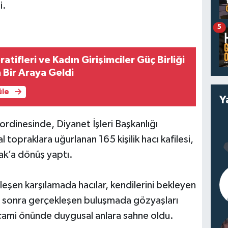
i.
5
tifleri ve Kadın Girişimciler Güç Birliği
 Bir Araya Geldi
üle
Y
oordinesinde, Diyanet İşleri Başkanlığı
topraklara uğurlanan 165 kişilik hacı kafilesi,
ak’a dönüş yaptı.
en karşılamada hacılar, kendilerini bekleyen
üre sonra gerçekleşen buluşmada gözyaşları
 cami önünde duygusal anlara sahne oldu.