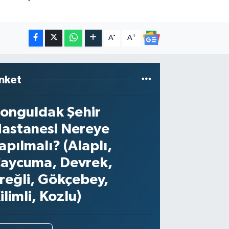
-
+
A
A
nket
onguldak Şehir
astanesi Nereye
apılmalı? (Alaplı,
aycuma, Devrek,
reğli, Gökçebey,
ilimli, Kozlu)