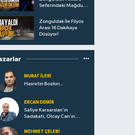
Seferindeki Mağdur
Yolculara Bilet İadesi
Zonguldak İle Filyos
Arası 16 Dakikaya
Düşüyor!
azarlar
MURAT İLERI
Hasretin Bozkırı...
ERCAN DEMIR
Safiye Karaarslan’ın
Sadakati, Olcay Can’ın
Hamlesi. CHP’nin
Zonguldak’ta Yeni Dönemi..
MEHMET ÇELEBI