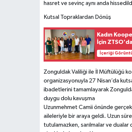
hasret ve sevinç aynı anda hissedild
Kutsal Topraklardan Dönüş
Kadın Koopera
İçin ZTSO'da
İçeriği Görünt
Zonguldak Valiliği ile İl Müftülüğü k
organizasyonuyla 27 Nisan’da kutsal 
ibadetlerini tamamlayarak Zonguld
duygu dolu kavuşma
Uzunmehmet Camii önünde gerçekleş
aileleriyle bir araya geldi. Uzun s
tutulamazken, sarılmalar ve dualar