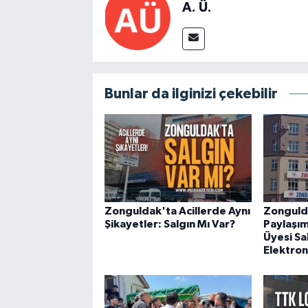
A. Ü.
Bunlar da ilginizi çekebilir
Zonguldak'ta Acillerde Aynı
Zonguld
Şikayetler: Salgın Mı Var?
Paylaşım
Üyesi Sa
Elektron