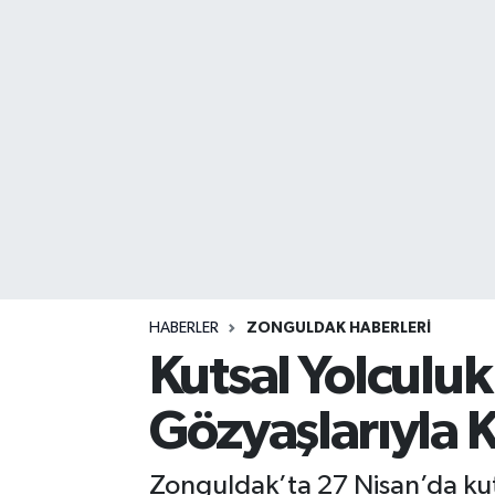
DEVREK
DÜZCE
EREĞLİ
GÖKÇEBEY
KARABÜK
KASTAMONU
HABERLER
ZONGULDAK HABERLERI
Kutsal Yolculuk
Gözyaşlarıyla K
Zonguldak’ta 27 Nisan’da kutsa