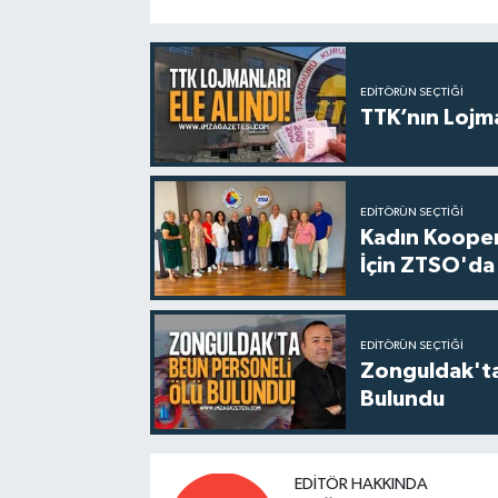
EDITÖRÜN SEÇTIĞI
TTK’nın Lojma
EDITÖRÜN SEÇTIĞI
Kadın Koopera
İçin ZTSO'da 
EDITÖRÜN SEÇTIĞI
Zonguldak'ta
Bulundu
EDITÖR HAKKINDA