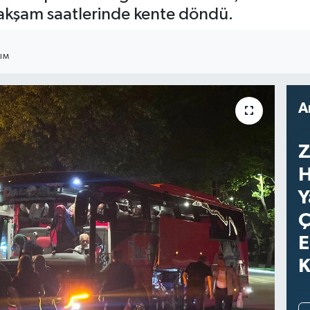
akşam saatlerinde kente döndü.
ŞIM
A
Z
H
Y
Ç
E
K