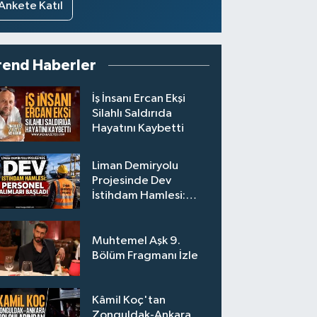
Ankete Katıl
rend Haberler
İş İnsanı Ercan Ekşi
Silahlı Saldırıda
Hayatını Kaybetti
Liman Demiryolu
Projesinde Dev
İstihdam Hamlesi:
Personel Alımları
Başladı
Muhtemel Aşk 9.
Bölüm Fragmanı İzle
Kâmil Koç'tan
Zonguldak-Ankara