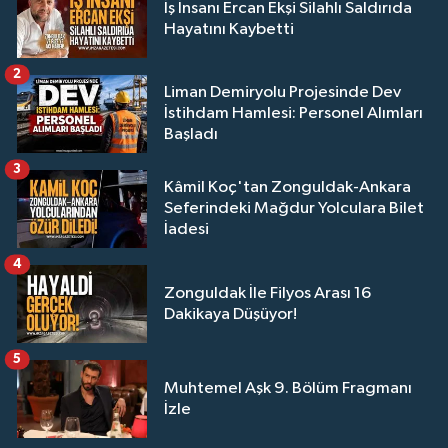
İş İnsanı Ercan Ekşi Silahlı Saldırıda
Hayatını Kaybetti
2
Liman Demiryolu Projesinde Dev
İstihdam Hamlesi: Personel Alımları
Başladı
3
Kâmil Koç'tan Zonguldak-Ankara
Seferindeki Mağdur Yolculara Bilet
İadesi
4
Zonguldak İle Filyos Arası 16
Dakikaya Düşüyor!
5
Muhtemel Aşk 9. Bölüm Fragmanı
İzle