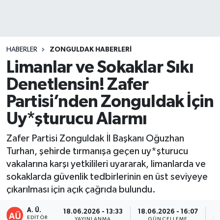
DEVREK
DÜZCE
HABERLER
ZONGULDAK HABERLERI
Limanlar ve Sokaklar Sıkı
EREĞLİ
Denetlensin! Zafer
GÖKÇEBEY
Partisi’nden Zonguldak İçin
Uy*şturucu Alarmı
KARABÜK
Zafer Partisi Zonguldak İl Başkanı Oğuzhan
KASTAMONU
Turhan, şehirde tırmanışa geçen uy*şturucu
vakalarına karşı yetkilileri uyararak, limanlarda ve
sokaklarda güvenlik tedbirlerinin en üst seviyeye
çıkarılması için açık çağrıda bulundu.
A. Ü.
18.06.2026 - 13:33
18.06.2026 - 16:07
EDITÖR
YAYINLANMA
GÜNCELLEME
PA