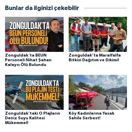
Bunlar da ilginizi çekebilir
Zonguldak'ta BEUN
Zonguldak’ta Maralfalfa
Personeli Nihat Şahan
Bitkisi Dağıtım ve Dikimi!
Kalaycı Ölü Bulundu
Zonguldak’taki O Plajların
Köy Kadınlarına Yasak
Deniz Suyu Kalitesi
Sahile Serbest!
Mükemmel!