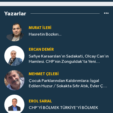
Yazarlar
MURAT İLERI
Hasretin Bozkırı...
ERCAN DEMIR
Safiye Karaarslan’ın Sadakati, Olcay Can’ın
Hamlesi. CHP’nin Zonguldak’ta Yeni
Dönemi..
MEHMET ÇELEBI
Çocuk Parklarından Kaldırımlara: İşgal
Edilen Huzur / Sokakta Sıfır Atık, Evler Çöp
Dolu
EROL SARIAL
CHP'Yİ BÖLMEK TÜRKİYE'Yİ BÖLMEK