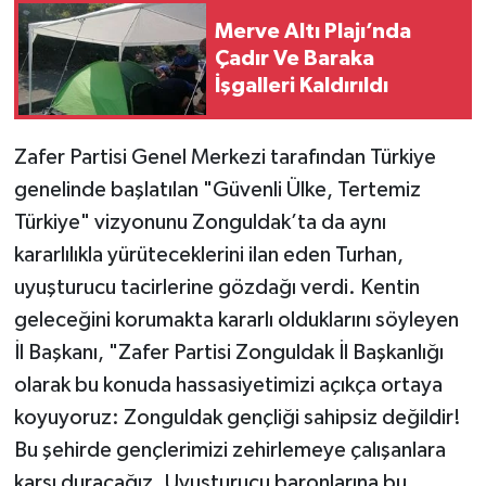
Merve Altı Plajı’nda
Çadır Ve Baraka
İşgalleri Kaldırıldı
​Zafer Partisi Genel Merkezi tarafından Türkiye
genelinde başlatılan "Güvenli Ülke, Tertemiz
Türkiye" vizyonunu Zonguldak’ta da aynı
kararlılıkla yürüteceklerini ilan eden Turhan,
uyuşturucu tacirlerine gözdağı verdi. Kentin
geleceğini korumakta kararlı olduklarını söyleyen
İl Başkanı, "Zafer Partisi Zonguldak İl Başkanlığı
olarak bu konuda hassasiyetimizi açıkça ortaya
koyuyoruz: Zonguldak gençliği sahipsiz değildir!
Bu şehirde gençlerimizi zehirlemeye çalışanlara
karşı duracağız. Uyuşturucu baronlarına bu