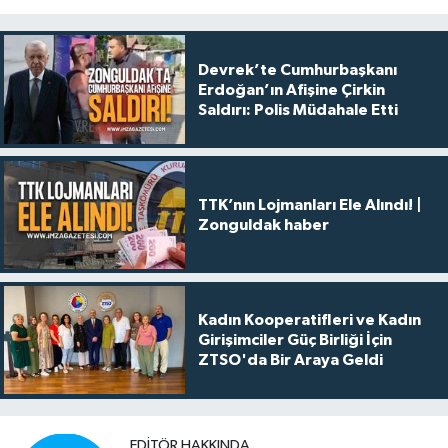
Devrek’te Cumhurbaşkanı
Erdoğan’ın Afişine Çirkin
Saldırı: Polis Müdahale Etti
TTK’nın Lojmanları Ele Alındı! |
Zonguldak haber
Kadın Kooperatifleri ve Kadın
Girişimciler Güç Birliği İçin
ZTSO'da Bir Araya Geldi
EDITÖR HAKKINDA