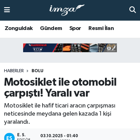
ZONGULDAK
Zonguldak Nöbetçi Eczaneler
Zonguldak
Gündem
Spor
Resmi İlan
Anasayfa
Zonguldak Hava Durumu
ALAPLI
Zonguldak Trafik Yoğunluk Haritası
HABERLER
BOLU
KOZLU
Süper Lig Puan Durumu ve Fikstür
Motosiklet ile otomobil
KİLİMLİ
Tüm Manşetler
çarpıştı! Yaralı var
BARTIN
Son Dakika Haberleri
Motosiklet ile hafif ticari aracın çarpışması
neticesinde meydana gelen kazada 1 kişi
BOLU
Haber Arşivi
yaralandı.
ÇAYCUMA
E. S.
03.10.2025 - 01:40
EDITÖR