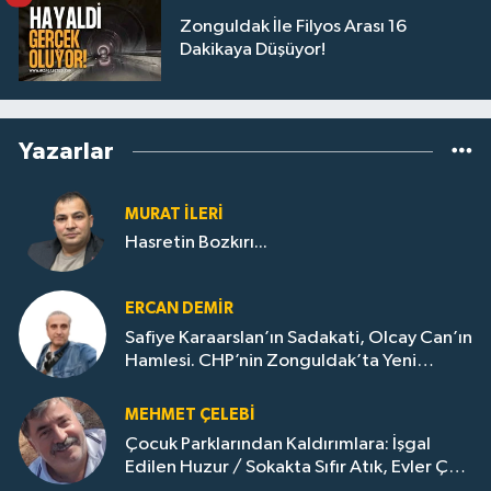
Zonguldak İle Filyos Arası 16
Dakikaya Düşüyor!
Yazarlar
MURAT İLERI
Hasretin Bozkırı...
ERCAN DEMIR
Safiye Karaarslan’ın Sadakati, Olcay Can’ın
Hamlesi. CHP’nin Zonguldak’ta Yeni
Dönemi..
MEHMET ÇELEBI
Çocuk Parklarından Kaldırımlara: İşgal
Edilen Huzur / Sokakta Sıfır Atık, Evler Çöp
Dolu