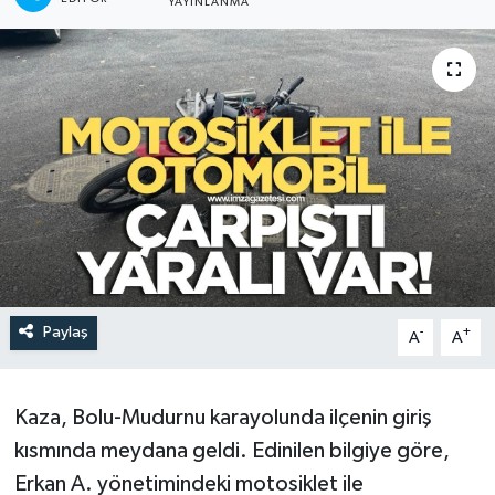
YAYINLANMA
DEVREK
DÜZCE
EREĞLİ
GÖKÇEBEY
KARABÜK
KASTAMONU
Paylaş
-
+
A
A
Kaza, Bolu-Mudurnu karayolunda ilçenin giriş
kısmında meydana geldi. Edinilen bilgiye göre,
Erkan A. yönetimindeki motosiklet ile