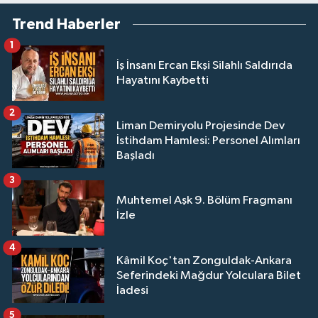
Trend Haberler
1
İş İnsanı Ercan Ekşi Silahlı Saldırıda
Hayatını Kaybetti
2
Liman Demiryolu Projesinde Dev
İstihdam Hamlesi: Personel Alımları
Başladı
3
Muhtemel Aşk 9. Bölüm Fragmanı
İzle
4
Kâmil Koç'tan Zonguldak-Ankara
Seferindeki Mağdur Yolculara Bilet
İadesi
5