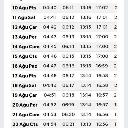
10 Ağu Pts
04:40
06:11
13:16
17:02
20:11
11 Ağu Sal
04:41
06:12
13:16
17:01
20:10
12 Ağu Çar
04:42
06:12
13:15
17:01
20:08
13 Ağu Per
04:43
06:13
13:15
17:00
20:07
14 Ağu Cum
04:45
06:14
13:15
17:00
20:06
15 Ağu Cts
04:46
06:15
13:15
17:00
20:05
16 Ağu Paz
04:47
06:16
13:15
16:59
20:04
17 Ağu Pts
04:48
06:17
13:14
16:58
20:02
18 Ağu Sal
04:49
06:17
13:14
16:58
20:01
19 Ağu Çar
04:51
06:18
13:14
16:57
20:00
20 Ağu Per
04:52
06:19
13:14
16:57
19:59
21 Ağu Cum
04:53
06:20
13:14
16:56
19:57
22 Ağu Cts
04:54
06:21
13:13
16:56
19:56