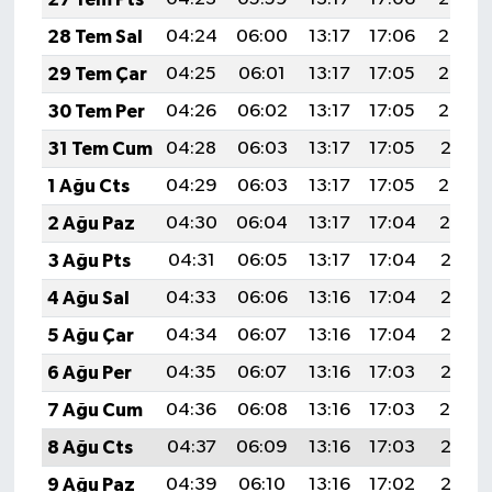
28 Tem Sal
04:24
06:00
13:17
17:06
20:24
29 Tem Çar
04:25
06:01
13:17
17:05
20:23
30 Tem Per
04:26
06:02
13:17
17:05
20:22
31 Tem Cum
04:28
06:03
13:17
17:05
20:21
1 Ağu Cts
04:29
06:03
13:17
17:05
20:20
2 Ağu Paz
04:30
06:04
13:17
17:04
20:19
3 Ağu Pts
04:31
06:05
13:17
17:04
20:18
4 Ağu Sal
04:33
06:06
13:16
17:04
20:17
5 Ağu Çar
04:34
06:07
13:16
17:04
20:16
6 Ağu Per
04:35
06:07
13:16
17:03
20:15
7 Ağu Cum
04:36
06:08
13:16
17:03
20:14
8 Ağu Cts
04:37
06:09
13:16
17:03
20:13
9 Ağu Paz
04:39
06:10
13:16
17:02
20:12