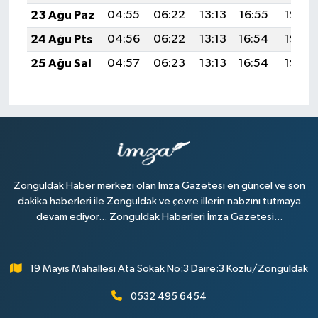
23 Ağu Paz
04:55
06:22
13:13
16:55
19:55
24 Ağu Pts
04:56
06:22
13:13
16:54
19:53
25 Ağu Sal
04:57
06:23
13:13
16:54
19:52
Zonguldak Haber merkezi olan İmza Gazetesi en güncel ve son
dakika haberleri ile Zonguldak ve çevre illerin nabzını tutmaya
devam ediyor... Zonguldak Haberleri İmza Gazetesi...
19 Mayıs Mahallesi Ata Sokak No:3 Daire:3 Kozlu/Zonguldak
0532 495 6454