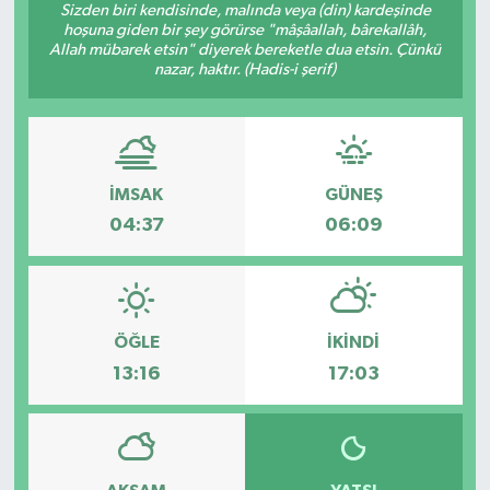
Sizden biri kendisinde, malında veya (din) kardeşinde
hoşuna giden bir şey görürse "mâşâallah, bârekallâh,
DEVREK
Allah mübarek etsin" diyerek bereketle dua etsin. Çünkü
nazar, haktır. (Hadis-i şerif)
DÜZCE
EREĞLİ
İMSAK
GÜNEŞ
GÖKÇEBEY
04:37
06:09
KARABÜK
KASTAMONU
ÖĞLE
İKINDI
13:16
17:03