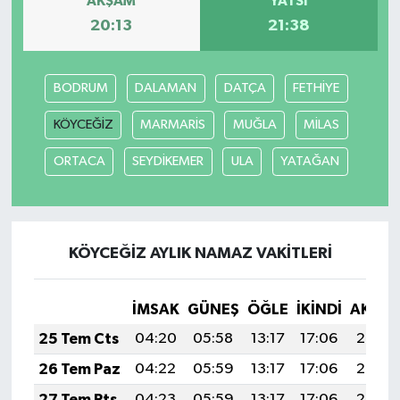
AKŞAM
YATSI
20:13
21:38
BODRUM
DALAMAN
DATÇA
FETHİYE
KÖYCEĞİZ
MARMARİS
MUĞLA
MİLAS
ORTACA
SEYDİKEMER
ULA
YATAĞAN
KÖYCEĞİZ AYLIK NAMAZ VAKITLERI
İMSAK
GÜNEŞ
ÖĞLE
İKINDI
AKŞA
25 Tem Cts
04:20
05:58
13:17
17:06
20:26
26 Tem Paz
04:22
05:59
13:17
17:06
20:25
27 Tem Pts
04:23
05:59
13:17
17:06
20:24