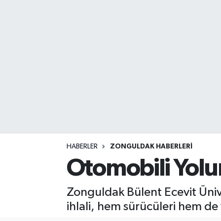
DEVREK
DÜZCE
EREĞLİ
GÖKÇEBEY
KARABÜK
KASTAMONU
HABERLER
ZONGULDAK HABERLERI
Otomobili Yolun
Zonguldak Bülent Ecevit Üniv
ihlali, hem sürücüleri hem de