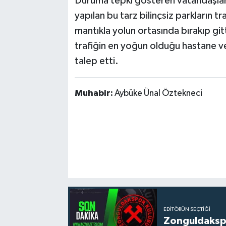
Duruma tepki gösteren vatandaşlar 
yapılan bu tarz bilinçsiz parkların tra
mantıkla yolun ortasında bırakıp git
trafiğin en yoğun olduğu hastane ve 
talep etti.
Muhabir:
Aybüke Ünal Öztekneci
EDITÖRÜN SEÇTIĞI
Zonguldakspo