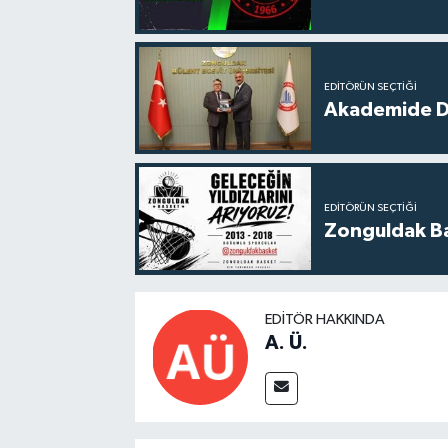
EDITÖRÜN SEÇTIĞI
Akademide Dij
EDITÖRÜN SEÇTIĞI
Zonguldak Bas
EDITÖR HAKKINDA
A. Ü.