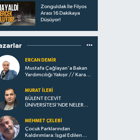
Zonguldak İle Filyos
Arası 16 Dakikaya
Düşüyor!
azarlar
ERCAN DEMIR
Mustafa Çağlayan'a Bakan
Yardımcılığı Yakışır // ​Kara
Elmastan Mavi Vatan Gazına:
Zonguldak'ın Dönüşümü..
MURAT İLERI
BÜLENT ECEVİT
ÜNİVERSİTESİ'NDE NELER
OLUYOR?
MEHMET ÇELEBI
Çocuk Parklarından
Kaldırımlara: İşgal Edilen