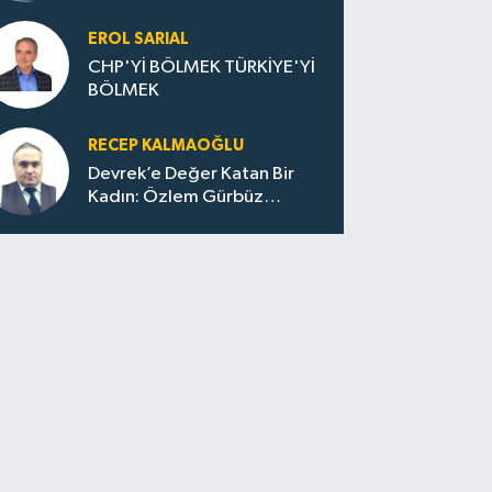
Huzur / Sokakta Sıfır Atık,
Evler Çöp Dolu
EROL SARIAL
CHP'Yİ BÖLMEK TÜRKİYE'Yİ
BÖLMEK
RECEP KALMAOĞLU
Devrek’e Değer Katan Bir
Kadın: Özlem Gürbüz
Ulupınar