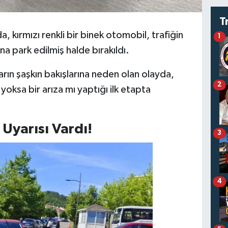
T
a, kırmızı renkli bir binek otomobil, trafiğin
1
na park edilmiş halde bırakıldı.
rın şaşkın bakışlarına neden olan olayda,
2
yoksa bir arıza mı yaptığı ilk etapta
 Uyarısı Vardı!
3
4