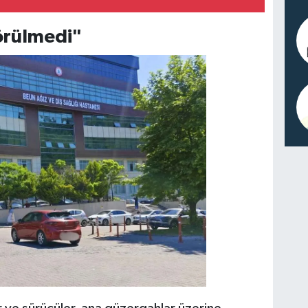
örülmedi"