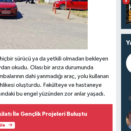
5
Y
hiçbir sürücü ya da yetkili olmadan bekleyen
ydan okudu. Olası bir arıza durumunda
ambalarının dahi yanmadığı araç, yolu kullanan
tehlikesi oluşturdu. Fakülteye ve hastaneye
sındaki bu engel yüzünden zor anlar yaşadı.
latı İle Gençlik Projeleri Buluştu
üle