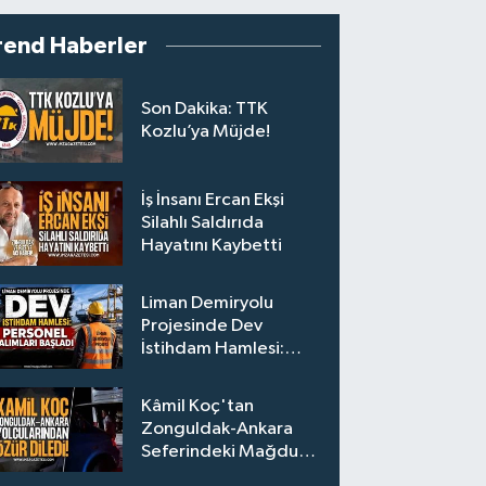
rend Haberler
Son Dakika: TTK
Kozlu’ya Müjde!
İş İnsanı Ercan Ekşi
Silahlı Saldırıda
Hayatını Kaybetti
Liman Demiryolu
Projesinde Dev
İstihdam Hamlesi:
Personel Alımları
Başladı
Kâmil Koç'tan
Zonguldak-Ankara
Seferindeki Mağdur
Yolculara Bilet İadesi