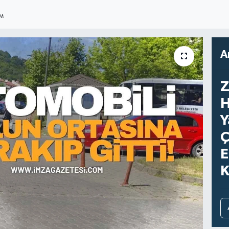
IM
A
Z
H
Y
Ç
E
K