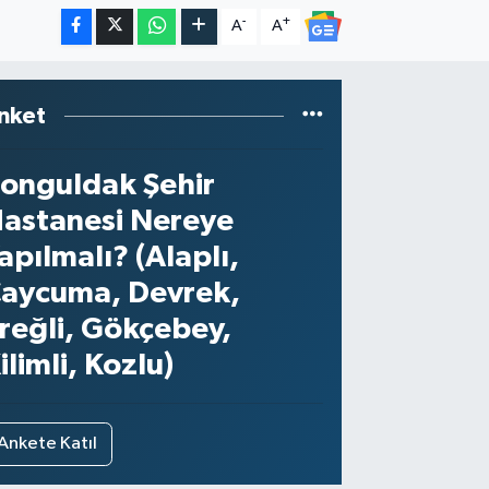
-
+
A
A
nket
onguldak Şehir
astanesi Nereye
apılmalı? (Alaplı,
aycuma, Devrek,
reğli, Gökçebey,
ilimli, Kozlu)
Ankete Katıl