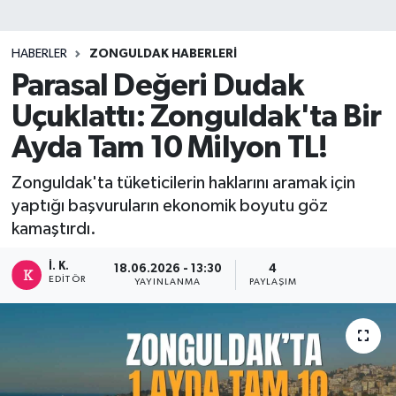
DEVREK
HABERLER
ZONGULDAK HABERLERI
DÜZCE
Parasal Değeri Dudak
Uçuklattı: Zonguldak'ta Bir
EREĞLİ
Ayda Tam 10 Milyon TL!
GÖKÇEBEY
Zonguldak'ta tüketicilerin haklarını aramak için
yaptığı başvuruların ekonomik boyutu göz
KARABÜK
kamaştırdı.
KASTAMONU
İ. K.
18.06.2026 - 13:30
4
EDITÖR
YAYINLANMA
PAYLAŞIM