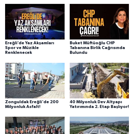
Ereğli’de Yaz Akşamları
Buket Müftüoğlu CHP
Spor ve Müzikle
Tabanına Birlik Cağrısında
Renklenecek
Bulundu
Zonguldak Ereğli'de 200
40 Milyonluk Dev Altyapı
Milyonluk Asfalt!
Yatırımında 2. Etap Başlıyor!