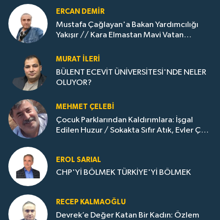
ERCAN DEMIR
Mustafa Çağlayan'a Bakan Yardımcılığı
Yakışır // ​Kara Elmastan Mavi Vatan
Gazına: Zonguldak'ın Dönüşümü..
MURAT İLERI
BÜLENT ECEVİT ÜNİVERSİTESİ'NDE NELER
OLUYOR?
MEHMET ÇELEBI
Çocuk Parklarından Kaldırımlara: İşgal
Edilen Huzur / Sokakta Sıfır Atık, Evler Çöp
Dolu
EROL SARIAL
CHP'Yİ BÖLMEK TÜRKİYE'Yİ BÖLMEK
RECEP KALMAOĞLU
Devrek’e Değer Katan Bir Kadın: Özlem