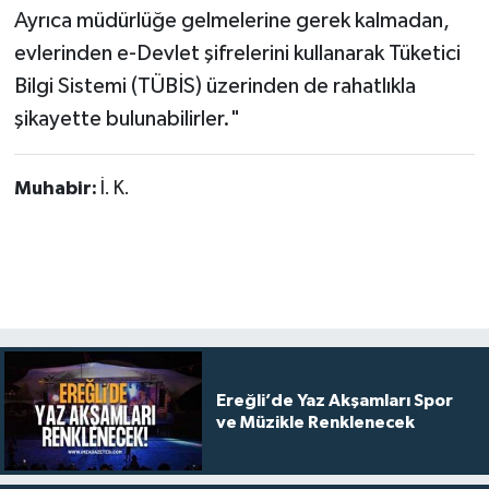
Ayrıca müdürlüğe gelmelerine gerek kalmadan,
evlerinden e-Devlet şifrelerini kullanarak Tüketici
Bilgi Sistemi (TÜBİS) üzerinden de rahatlıkla
şikayette bulunabilirler."
Muhabir:
İ. K.
Ereğli’de Yaz Akşamları Spor
ve Müzikle Renklenecek