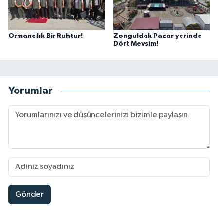
Ormancılık Bir Ruhtur!
Zonguldak Pazar yerinde
Dört Mevsim!
Yorumlar
Gönder