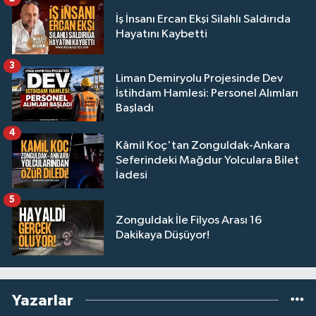
İş İnsanı Ercan Ekşi Silahlı Saldırıda
Hayatını Kaybetti
3
Liman Demiryolu Projesinde Dev
İstihdam Hamlesi: Personel Alımları
Başladı
4
Kâmil Koç'tan Zonguldak-Ankara
Seferindeki Mağdur Yolculara Bilet
İadesi
5
Zonguldak İle Filyos Arası 16
Dakikaya Düşüyor!
Yazarlar