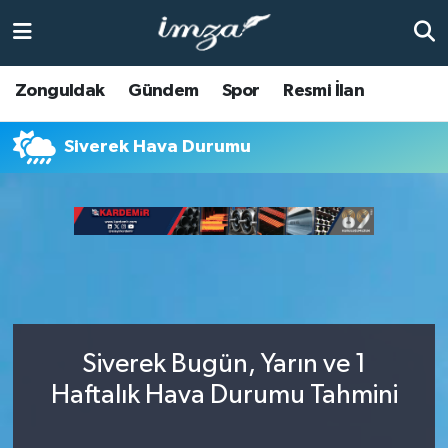
ZONGULDAK
Zonguldak Nöbetçi Eczaneler
Zonguldak
Gündem
Spor
Resmi İlan
Anasayfa
Zonguldak Hava Durumu
Siverek Hava Durumu
ALAPLI
Zonguldak Trafik Yoğunluk Haritası
KOZLU
Süper Lig Puan Durumu ve Fikstür
KİLİMLİ
Tüm Manşetler
BARTIN
Son Dakika Haberleri
Siverek Bugün, Yarın ve 1
BOLU
Haber Arşivi
Haftalık Hava Durumu Tahmini
ÇAYCUMA