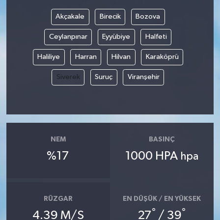
Akçakale
Birecik
Bozova
Ceylanpınar
Eyyübiye
Halfeti
Haliliye
Harran
Hilvan
Karaköprü
Siverek
Suruç
Viranşehir
NEM
BASINÇ
%17
1000 HPA
hpa
RÜZGAR
EN DÜŞÜK / EN YÜKSEK
°
°
4.39 M/S
27
/ 39