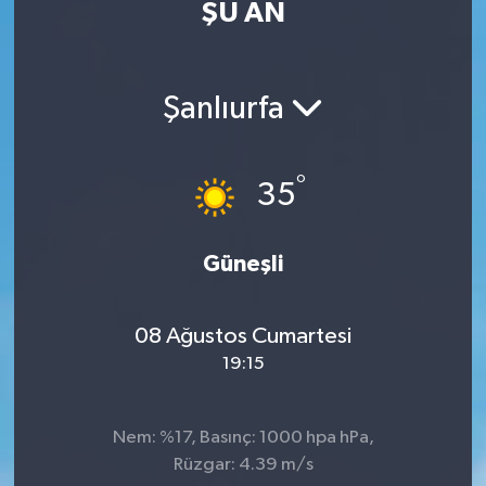
ŞU AN
DEVREK
DÜZCE
Şanlıurfa
EREĞLİ
°
35
GÖKÇEBEY
KARABÜK
Güneşli
KASTAMONU
08 Ağustos Cumartesi
19:15
Nem: %17, Basınç: 1000 hpa hPa,
Rüzgar: 4.39 m/s