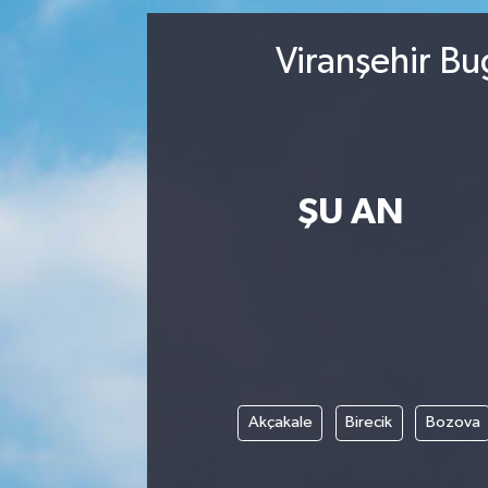
DEVREK
Viranşehir Bu
DÜZCE
EREĞLİ
ŞU AN
GÖKÇEBEY
KARABÜK
KASTAMONU
Akçakale
Birecik
Bozova