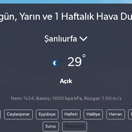
gün, Yarın ve 1 Haftalık Hava 
Şanlıurfa
°
29
Açık
Nem: %24, Basınç: 1005 hpa hPa, Rüzgar: 1.00 m/s
Ceylanpınar
Eyyübiye
Halfeti
Haliliye
Harran
Suruç
Viranşehir