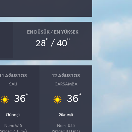
EN DÜŞÜK / EN YÜKSEK
°
°
28
/ 40
11 AĞUSTOS
12 AĞUSTOS
SALI
ÇARŞAMBA
°
°
36
36
Güneşli
Güneşli
Nem: %15
Nem: %15
Rüzgar: 7.31 m/s
Rüzgar: 8.11 m/s