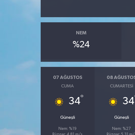
NEM
%24
07 AĞUSTOS
08 AĞUSTO
CUMA
CUMARTESI
°
34
34
Güneşli
Güneşli
Nem: %19
Nem: %27
Rüzgar: 4.81 m/s
Rüzgar: 5.31 m/