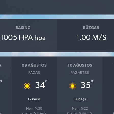
BASINÇ
RÜZGAR
1005 HPA
1.00 M/S
hpa
S
09 AĞUSTOS
10 AĞUSTOS
PAZAR
PAZARTESI
°
°
°
34
35
Güneşli
Güneşli
Nem: %30
Nem: %22
s
Rüzgar: 5.11 m/s
Rüzgar: 6.89 m/s