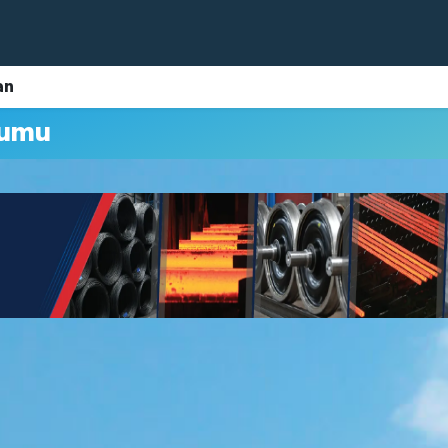
an
rumu