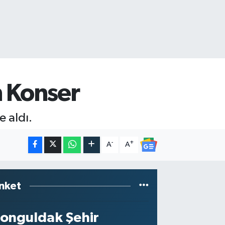
 Konser
 aldı.
-
+
A
A
nket
onguldak Şehir