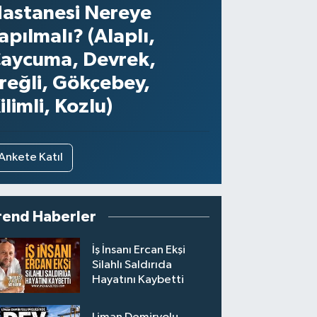
astanesi Nereye
apılmalı? (Alaplı,
aycuma, Devrek,
reğli, Gökçebey,
ilimli, Kozlu)
Ankete Katıl
rend Haberler
İş İnsanı Ercan Ekşi
Silahlı Saldırıda
Hayatını Kaybetti