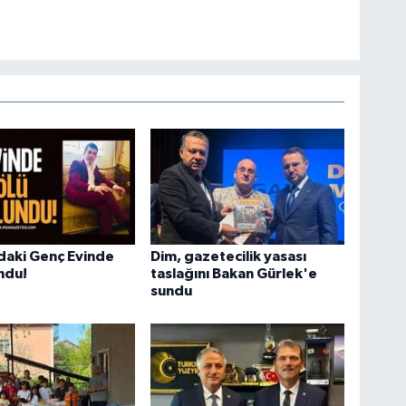
daki Genç Evinde
Dim, gazetecilik yasası
ndu!
taslağını Bakan Gürlek'e
sundu