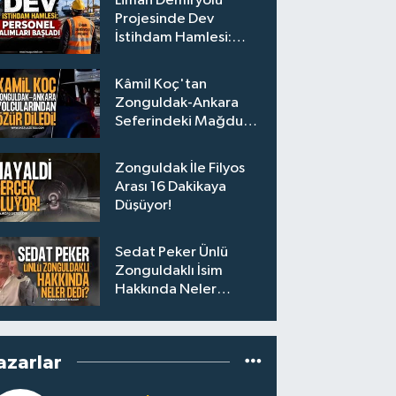
Liman Demiryolu
Projesinde Dev
İstihdam Hamlesi:
Personel Alımları
Başladı
Kâmil Koç'tan
Zonguldak-Ankara
Seferindeki Mağdur
Yolculara Bilet İadesi
Zonguldak İle Filyos
Arası 16 Dakikaya
Düşüyor!
Sedat Peker Ünlü
Zonguldaklı İsim
Hakkında Neler
Söyledi?
azarlar