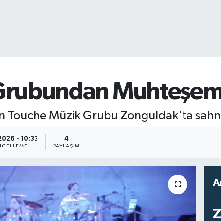
 Grubundan Muhteşem
ilen Touche Müzik Grubu Zonguldak'ta sahne
2026 - 10:33
4
CELLEME
PAYLAŞIM
A
Z