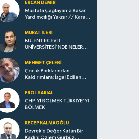
ERCAN DEMIR
Mustafa Çağlayan'a Bakan
Yardımcılığı Yakışır // ​Kara
Elmastan Mavi Vatan Gazına:
Zonguldak'ın Dönüşümü..
MURAT İLERI
BÜLENT ECEVİT
ÜNİVERSİTESİ'NDE NELER
OLUYOR?
MEHMET ÇELEBI
Çocuk Parklarından
Kaldırımlara: İşgal Edilen
Huzur / Sokakta Sıfır Atık,
Evler Çöp Dolu
EROL SARIAL
CHP'Yİ BÖLMEK TÜRKİYE'Yİ
BÖLMEK
RECEP KALMAOĞLU
Devrek’e Değer Katan Bir
Kadın: Özlem Gürbüz