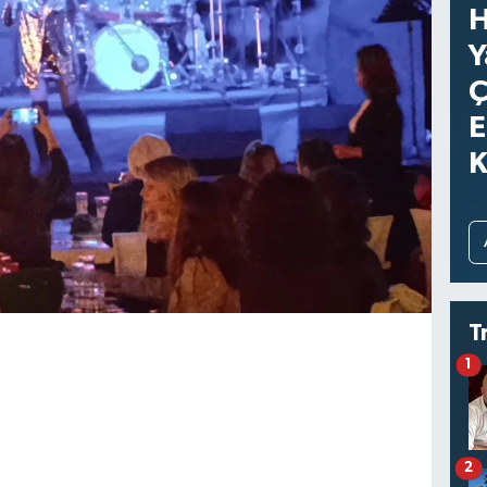
H
Y
Ç
E
K
T
1
2