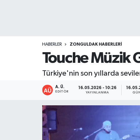
DEVREK
DÜZCE
EREĞLİ
HABERLER
ZONGULDAK HABERLERI
Touche Müzik
GÖKÇEBEY
Türkiye'nin son yıllarda sev
KARABÜK
A. Ü.
16.05.2026 - 10:26
16.05.
KASTAMONU
EDITÖR
YAYINLANMA
GÜN