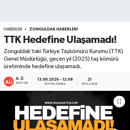
DEVREK
DÜZCE
HABERLER
ZONGULDAK HABERLERI
TTK Hedefine Ulaşamadı!
EREĞLİ
Zonguldak’taki Türkiye Taşkömürü Kurumu (TTK)
GÖKÇEBEY
Genel Müdürlüğü, geçen yıl (2025) taş kömürü
üretiminde hedefine ulaşamadı.
KARABÜK
A. Ü.
13.06.2026 - 12:08
21
EDITÖR
KASTAMONU
YAYINLANMA
PAYLAŞIM