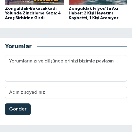
Zonguldak-Bakacakkadı
Zonguldak Filyos'ta Acı
Yolunda Zincirleme Kaza: 4
Haber: 2 Kişi Hayatını
Araç Birbirine Girdi
Kaybetti, 1 Kişi Aranıyor
Yorumlar
Gönder