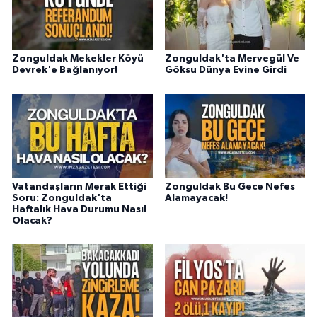
Zonguldak Mekekler Köyü
Zonguldak'ta Mervegül Ve
Devrek'e Bağlanıyor!
Göksu Dünya Evine Girdi
Vatandaşların Merak Ettiği
Zonguldak Bu Gece Nefes
Soru: Zonguldak'ta
Alamayacak!
Haftalık Hava Durumu Nasıl
Olacak?