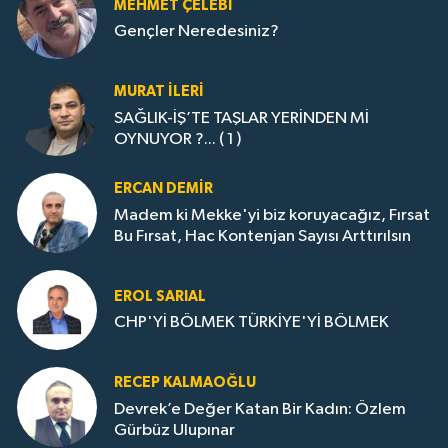
MEHMET ÇELEBI
Gençler Neredesiniz?
MURAT İLERI
SAĞLIK-İŞ’TE TAŞLAR YERİNDEN Mİ
OYNUYOR ?... ( 1 )
ERCAN DEMIR
Madem ki Mekke'yi biz koruyacağız, Fırsat
Bu Fırsat, Hac Kontenjan Sayısı Arttırılsın
EROL SARIAL
CHP'Yİ BÖLMEK TÜRKİYE'Yİ BÖLMEK
RECEP KALMAOĞLU
Devrek’e Değer Katan Bir Kadın: Özlem
Gürbüz Ulupınar