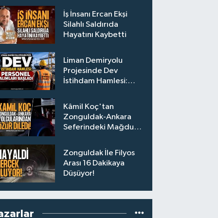
İş İnsanı Ercan Ekşi
Silahlı Saldırıda
Hayatını Kaybetti
Liman Demiryolu
Projesinde Dev
İstihdam Hamlesi:
Personel Alımları
Başladı
Kâmil Koç'tan
Zonguldak-Ankara
Seferindeki Mağdur
Yolculara Bilet İadesi
Zonguldak İle Filyos
Arası 16 Dakikaya
Düşüyor!
azarlar