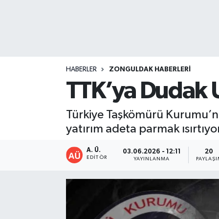
DEVREK
DÜZCE
EREĞLİ
HABERLER
ZONGULDAK HABERLERI
TTK’ya Dudak U
GÖKÇEBEY
Türkiye Taşkömürü Kurumu’na 
KARABÜK
yatırım adeta parmak ısırtıyor
KASTAMONU
A. Ü.
03.06.2026 - 12:11
20
EDITÖR
YAYINLANMA
PAYLAŞ