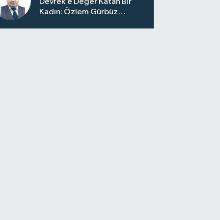
Devrek’e Değer Katan Bir
Kadın: Özlem Gürbüz
Ulupınar