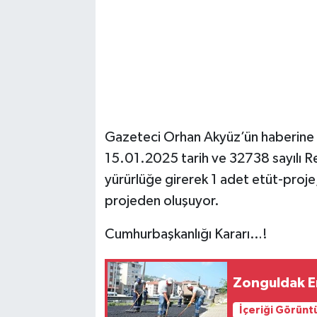
Gazeteci Orhan Akyüz’ün haberine g
15.01.2025 tarih ve 32738 sayılı R
yürürlüğe girerek 1 adet etüt-proje
projeden oluşuyor.
Cumhurbaşkanlığı Kararı…!
Zonguldak Er
İçeriği Görünt