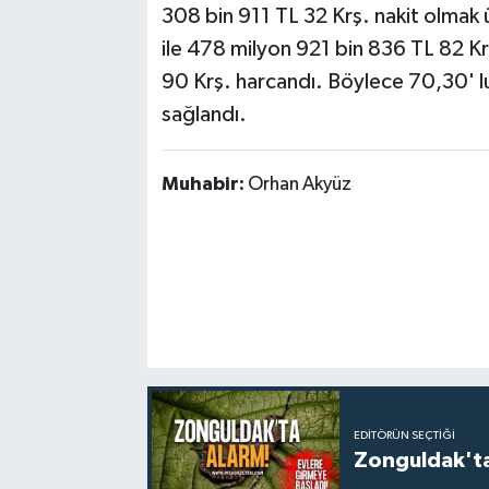
308 bin 911 TL 32 Krş. nakit olmak 
ile 478 milyon 921 bin 836 TL 82 K
90 Krş. harcandı. Böylece 70,30' lu
sağlandı.
Muhabir:
Orhan Akyüz
EDITÖRÜN SEÇTIĞI
Zonguldak'ta