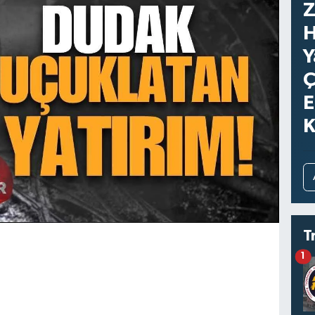
Z
H
Y
Ç
E
K
T
1