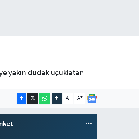
’ye yakın dudak uçuklatan
-
+
A
A
nket