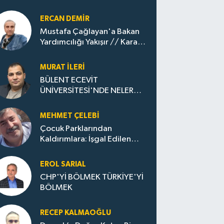
ERCAN DEMIR
Mustafa Çağlayan'a Bakan
Yardımcılığı Yakışır // ​Kara
Elmastan Mavi Vatan Gazına:
Zonguldak'ın Dönüşümü..
MURAT İLERI
BÜLENT ECEVİT
ÜNİVERSİTESİ'NDE NELER
OLUYOR?
MEHMET ÇELEBI
Çocuk Parklarından
Kaldırımlara: İşgal Edilen
Huzur / Sokakta Sıfır Atık,
Evler Çöp Dolu
EROL SARIAL
CHP'Yİ BÖLMEK TÜRKİYE'Yİ
BÖLMEK
RECEP KALMAOĞLU