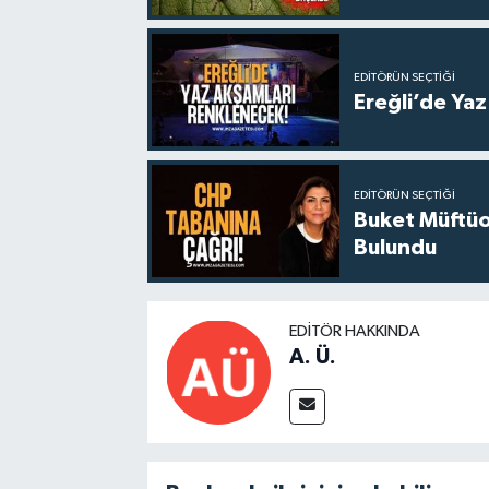
EDITÖRÜN SEÇTIĞI
Ereğli’de Ya
EDITÖRÜN SEÇTIĞI
Buket Müftüo
Bulundu
EDITÖR HAKKINDA
A. Ü.