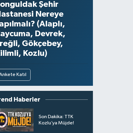
onguldak Şehir
astanesi Nereye
apılmalı? (Alaplı,
aycuma, Devrek,
reğli, Gökçebey,
ilimli, Kozlu)
Ankete Katıl
rend Haberler
Son Dakika: TTK
Kozlu’ya Müjde!