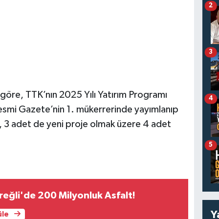
2
3
öre, TTK’nın 2025 Yılı Yatırım Programı
4
esmi Gazete’nin 1. mükerrerinde yayımlanıp
, 3 adet de yeni proje olmak üzere 4 adet
5
eğli'de 200 Milyonluk Asfalt!
Y
üle