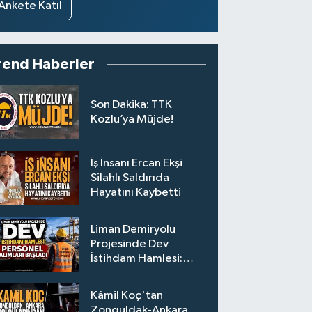
Ankete Katıl
rend Haberler
Son Dakika: TTK
Kozlu’ya Müjde!
İş İnsanı Ercan Ekşi
Silahlı Saldırıda
Hayatını Kaybetti
Liman Demiryolu
Projesinde Dev
İstihdam Hamlesi:
Personel Alımları
Başladı
Kâmil Koç'tan
Zonguldak-Ankara