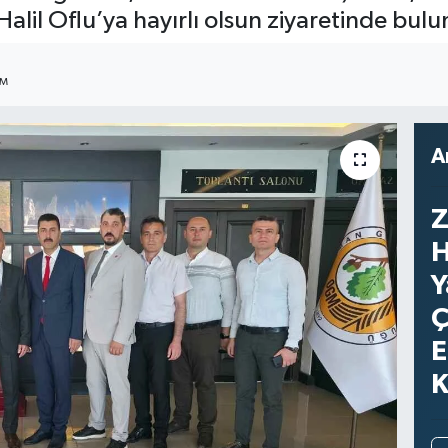
lil Oflu’ya hayırlı olsun ziyaretinde bulu
IM
A
Z
H
Y
Ç
E
K