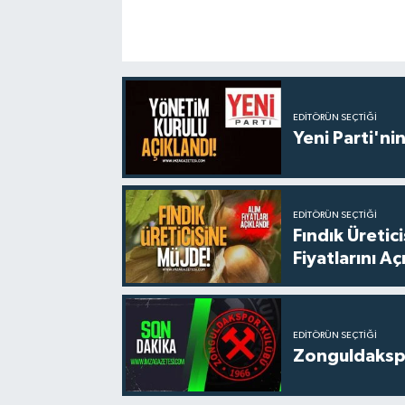
EDITÖRÜN SEÇTIĞI
Yeni Parti'ni
EDITÖRÜN SEÇTIĞI
Fındık Üreti
Fiyatlarını Aç
EDITÖRÜN SEÇTIĞI
Zonguldakspo