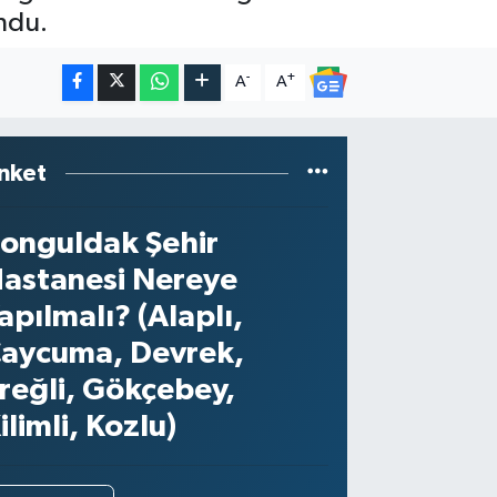
ndu.
-
+
A
A
nket
onguldak Şehir
astanesi Nereye
apılmalı? (Alaplı,
aycuma, Devrek,
reğli, Gökçebey,
ilimli, Kozlu)