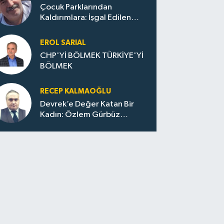
Çocuk Parklarından
Kaldırımlara: İşgal Edilen
Huzur / Sokakta Sıfır Atık,
Evler Çöp Dolu
EROL SARIAL
CHP'Yİ BÖLMEK TÜRKİYE'Yİ
BÖLMEK
RECEP KALMAOĞLU
Devrek’e Değer Katan Bir
Kadın: Özlem Gürbüz
Ulupınar