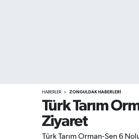
DEVREK
DÜZCE
EREĞLİ
GÖKÇEBEY
KARABÜK
KASTAMONU
HABERLER
ZONGULDAK HABERLERI
Türk Tarım Or
Ziyaret
Türk Tarım Orman-Sen 6 Nol