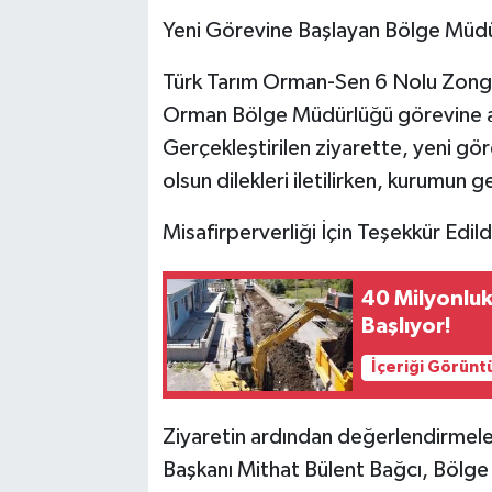
Yeni Görevine Başlayan Bölge Müdü
Türk Tarım Orman-Sen 6 Nolu Zongu
Orman Bölge Müdürlüğü görevine at
Gerçekleştirilen ziyarette, yeni gö
olsun dilekleri iletilirken, kurumun 
Misafirperverliği İçin Teşekkür Edild
40 Milyonluk
Başlıyor!
İçeriği Görünt
Ziyaretin ardından değerlendirmel
Başkanı Mithat Bülent Bağcı, Bölge 