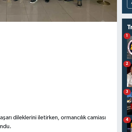
T
1
2
3
arı dileklerini iletirken, ormancılık camiası
4
undu.