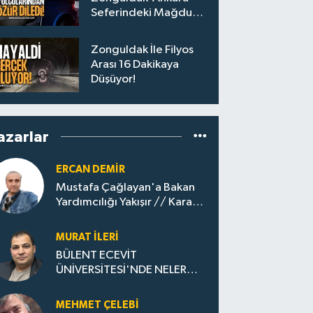
Seferindeki Mağdur
Yolculara Bilet İadesi
Zonguldak İle Filyos
Arası 16 Dakikaya
Düşüyor!
azarlar
ERCAN DEMIR
Mustafa Çağlayan'a Bakan
Yardımcılığı Yakışır // ​Kara
Elmastan Mavi Vatan Gazına:
Zonguldak'ın Dönüşümü..
MURAT İLERI
BÜLENT ECEVİT
ÜNİVERSİTESİ'NDE NELER
OLUYOR?
MEHMET ÇELEBI