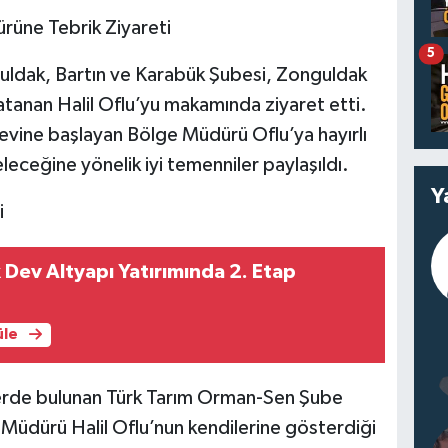
rüne Tebrik Ziyareti
5
ldak, Bartın ve Karabük Şubesi, Zonguldak
anan Halil Oflu’yu makamında ziyaret etti.
revine başlayan Bölge Müdürü Oflu’ya hayırlı
geleceğine yönelik iyi temenniler paylaşıldı.
Y
i
 Dev Altyapı Yatırımında 2. Etap
üle
erde bulunan Türk Tarım Orman-Sen Şube
Müdürü Halil Oflu’nun kendilerine gösterdiği