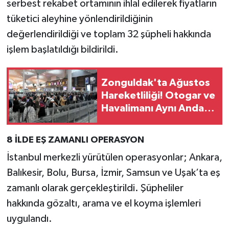
serbest rekabet ortamının ihlal edilerek fiyatların
tüketici aleyhine yönlendirildiğinin
değerlendirildiği ve toplam 32 şüpheli hakkında
işlem başlatıldığı bildirildi.
Zonguldak'ta Ağustos
Hareketliliği! Otogar ve
Havalimanı Aynı Anda
Doldu
8 İLDE EŞ ZAMANLI OPERASYON
İstanbul merkezli yürütülen operasyonlar; Ankara,
Balıkesir, Bolu, Bursa, İzmir, Samsun ve Uşak’ta eş
zamanlı olarak gerçekleştirildi. Şüpheliler
hakkında gözaltı, arama ve el koyma işlemleri
uygulandı.