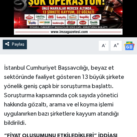
Paylaş
-
+
A
A
İstanbul Cumhuriyet Başsavcılığı, beyaz et
sektöründe faaliyet gösteren 13 büyük şirkete
yönelik geniş çaplı bir soruşturma başlattı.
Soruşturma kapsamında çok sayıda yönetici
hakkında gözaltı, arama ve el koyma işlemi
uygulanırken bazı şirketlere kayyum atandığı
bildirildi.
“FİYAT OLUŞUMUNU ETKİLEDİKLERİ” İDDİASI