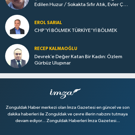
Edilen Huzur / Sokakta Sıfır Atık, Evler Çöp
Dolu
EROL SARIAL
CHP'Yİ BÖLMEK TÜRKİYE'Yİ BÖLMEK
RECEP KALMAOĞLU
Devrek’e Değer Katan Bir Kadın: Özlem
Gürbüz Ulupınar
Zonguldak Haber merkezi olan İmza Gazetesi en güncel ve son
dakika haberleri ile Zonguldak ve çevre illerin nabzını tutmaya
devam ediyor... Zonguldak Haberleri İmza Gazetesi...