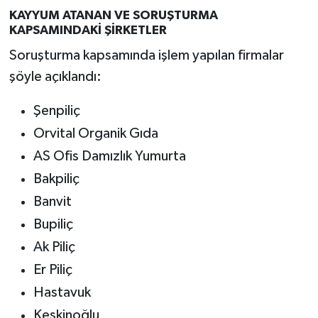
KAYYUM ATANAN VE SORUŞTURMA
KAPSAMINDAKİ ŞİRKETLER
Soruşturma kapsamında işlem yapılan firmalar
şöyle açıklandı:
Şenpiliç
Orvital Organik Gıda
AS Ofis Damızlık Yumurta
Bakpiliç
Banvit
Bupiliç
Ak Piliç
Er Piliç
Hastavuk
Keskinoğlu