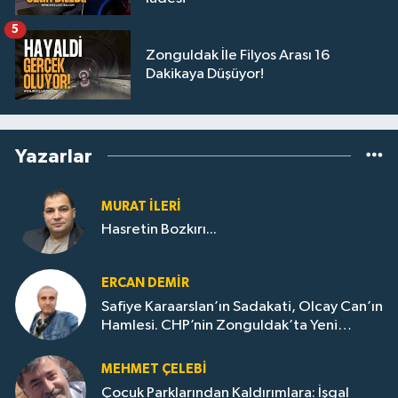
5
Zonguldak İle Filyos Arası 16
Dakikaya Düşüyor!
Yazarlar
MURAT İLERI
Hasretin Bozkırı...
ERCAN DEMIR
Safiye Karaarslan’ın Sadakati, Olcay Can’ın
Hamlesi. CHP’nin Zonguldak’ta Yeni
Dönemi..
MEHMET ÇELEBI
Çocuk Parklarından Kaldırımlara: İşgal