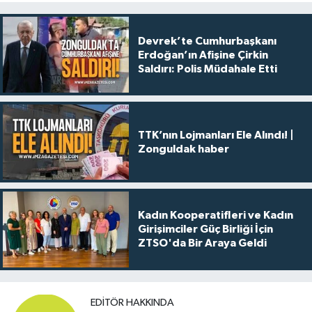
Devrek’te Cumhurbaşkanı
Erdoğan’ın Afişine Çirkin
Saldırı: Polis Müdahale Etti
TTK’nın Lojmanları Ele Alındı! |
Zonguldak haber
Kadın Kooperatifleri ve Kadın
Girişimciler Güç Birliği İçin
ZTSO'da Bir Araya Geldi
EDITÖR HAKKINDA