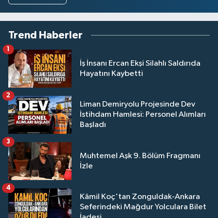
Trend Haberler
1
İş İnsanı Ercan Ekşi Silahlı Saldırıda
Hayatını Kaybetti
2
Liman Demiryolu Projesinde Dev
İstihdam Hamlesi: Personel Alımları
Başladı
3
Muhtemel Aşk 9. Bölüm Fragmanı
İzle
4
Kâmil Koç'tan Zonguldak-Ankara
Seferindeki Mağdur Yolculara Bilet
İadesi