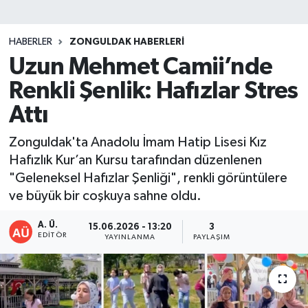
DEVREK
HABERLER
ZONGULDAK HABERLERI
DÜZCE
Uzun Mehmet Camii’nde
Renkli Şenlik: Hafızlar Stres
EREĞLİ
Attı
GÖKÇEBEY
Zonguldak'ta Anadolu İmam Hatip Lisesi Kız
Hafızlık Kur’an Kursu tarafından düzenlenen
KARABÜK
"Geleneksel Hafızlar Şenliği", renkli görüntülere
ve büyük bir coşkuya sahne oldu.
KASTAMONU
A. Ü.
15.06.2026 - 13:20
3
EDITÖR
YAYINLANMA
PAYLAŞIM