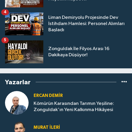
4
Liman Demiryolu Projesinde Dev
İstihdam Hamlesi: Personel Alımları
Başladı
5
Zonguldak İle Filyos Arası 16
Dakikaya Düşüyor!
Yazarlar
ERCAN DEMIR
Kömürün Karasından Tarımın Yeşiline:
Zonguldak'ın Yeni Kalkınma Hikâyesi
MURAT İLERI