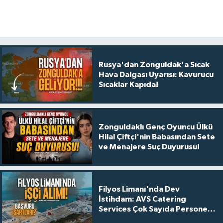
Rusya'dan Zonguldak'a Sıcak
Hava Dalgası Uyarısı: Kavurucu
Sıcaklar Kapıda!
Zonguldaklı Genç Oyuncu Ülkü
Hilal Çiftçi'nin Babasından Sete
ve Menajere Suç Duyurusu!
Filyos Limanı'nda Dev
İstihdam: AVS Catering
Services Çok Sayıda Personel
Alacak!