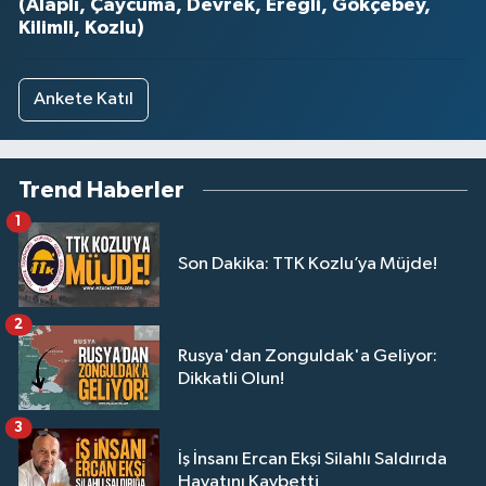
(Alaplı, Çaycuma, Devrek, Ereğli, Gökçebey,
Kilimli, Kozlu)
Ankete Katıl
Trend Haberler
1
Son Dakika: TTK Kozlu’ya Müjde!
2
Rusya'dan Zonguldak'a Geliyor:
Dikkatli Olun!
3
İş İnsanı Ercan Ekşi Silahlı Saldırıda
Hayatını Kaybetti