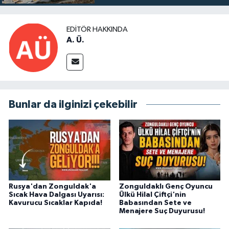
EDITÖR HAKKINDA
A. Ü.
Bunlar da ilginizi çekebilir
Rusya'dan Zonguldak'a
Zonguldaklı Genç Oyuncu
Sıcak Hava Dalgası Uyarısı:
Ülkü Hilal Çiftçi'nin
Kavurucu Sıcaklar Kapıda!
Babasından Sete ve
Menajere Suç Duyurusu!