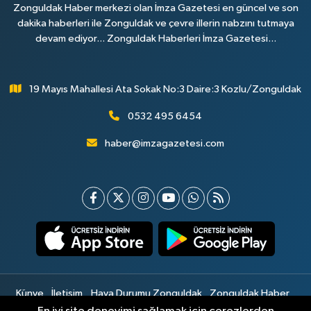
Zonguldak Haber merkezi olan İmza Gazetesi en güncel ve son
dakika haberleri ile Zonguldak ve çevre illerin nabzını tutmaya
devam ediyor... Zonguldak Haberleri İmza Gazetesi...
19 Mayıs Mahallesi Ata Sokak No:3 Daire:3 Kozlu/Zonguldak
0532 495 6454
haber@imzagazetesi.com
Künye
İletişim
Hava Durumu Zonguldak
Zonguldak Haber
Gizlilik Sözleşmesi
Hizmet Şartları
Sitemap