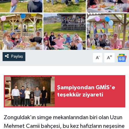
Paylaş
-
+
A
A
Şampiyondan GMİS'e
teşekkür ziyareti
​Zonguldak'ın simge mekanlarından biri olan Uzun
Mehmet Camii bahçesi, bu kez hafızların neşesine