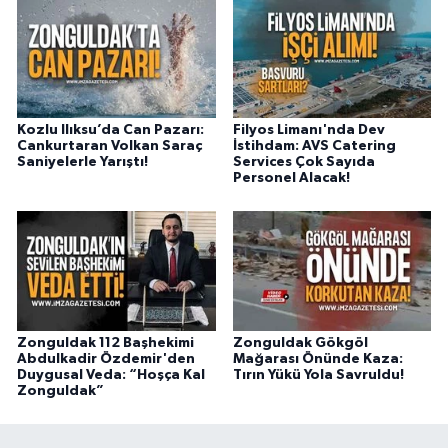
Kozlu Ilıksu’da Can Pazarı:
Filyos Limanı'nda Dev
Cankurtaran Volkan Saraç
İstihdam: AVS Catering
Saniyelerle Yarıştı!
Services Çok Sayıda
Personel Alacak!
Zonguldak 112 Başhekimi
Zonguldak Gökgöl
Abdulkadir Özdemir'den
Mağarası Önünde Kaza:
Duygusal Veda: “Hoşça Kal
Tırın Yükü Yola Savruldu!
Zonguldak”