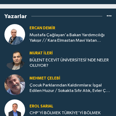
Yazarlar
ERCAN DEMIR
Mustafa Çağlayan'a Bakan Yardımcılığı
Yakışır // ​Kara Elmastan Mavi Vatan
Gazına: Zonguldak'ın Dönüşümü..
MURAT İLERI
BÜLENT ECEVİT ÜNİVERSİTESİ'NDE NELER
OLUYOR?
MEHMET ÇELEBI
Çocuk Parklarından Kaldırımlara: İşgal
Edilen Huzur / Sokakta Sıfır Atık, Evler Çöp
Dolu
EROL SARIAL
CHP'Yİ BÖLMEK TÜRKİYE'Yİ BÖLMEK