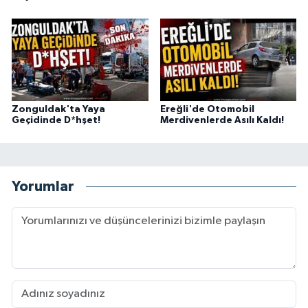
Zonguldak'ta Yaya
Ereğli'de Otomobil
Geçidinde D*hşet!
Merdivenlerde Asılı Kaldı!
Yorumlar