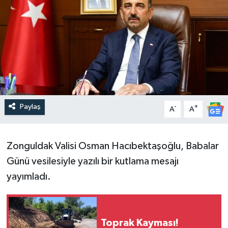
Paylaş
-
+
A
A
Zonguldak Valisi Osman Hacıbektaşoğlu, Babalar
Günü vesilesiyle yazılı bir kutlama mesajı
yayımladı.
Toprak Kayması!