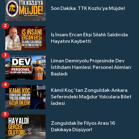
Son Dakika: TTK Kozlu’ya Müjde!
2
İş İnsanı Ercan Ekşi Silahlı Saldırıda
Hayatını Kaybetti
3
Liman Demiryolu Projesinde Dev
İstihdam Hamlesi: Personel Alımları
Başladı
4
Kâmil Koç'tan Zonguldak-Ankara
Seferindeki Mağdur Yolculara Bilet
İadesi
5
Zonguldak İle Filyos Arası 16
Dakikaya Düşüyor!