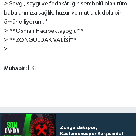
> Sevgi, saygı ve fedakârlığın sembolü olan tüm
babalarımıza sağlık, huzur ve mutluluk dolu bir
ömür diliyorum."
> **Osman Hacıbektaşoğlu**
> **ZONGULDAK VALİSİ**
>
Muhabir:
İ. K.
Zonguldakspor,
Kastamonuspor Karşısında!