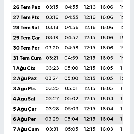
26 Tem Paz
03:15
04:55
12:16
16:06
19:26
27 Tem Pts
03:16
04:55
12:16
16:06
19:26
28 Tem Sal
03:18
04:56
12:16
16:06
19:25
29 Tem Çar
03:19
04:57
12:15
16:06
19:24
30 Tem Per
03:20
04:58
12:15
16:06
19:23
31 Tem Cum
03:21
04:59
12:15
16:05
19:22
1 Ağu Cts
03:23
05:00
12:15
16:05
19:21
2 Ağu Paz
03:24
05:00
12:15
16:05
19:20
3 Ağu Pts
03:25
05:01
12:15
16:05
19:19
4 Ağu Sal
03:27
05:02
12:15
16:04
19:18
5 Ağu Çar
03:28
05:03
12:15
16:04
19:17
6 Ağu Per
03:29
05:04
12:15
16:04
19:16
7 Ağu Cum
03:31
05:05
12:15
16:03
19:15