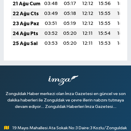
21 Ağu Cum
03:48
05:17
12:12
15:56
18:58
22 Ağu Cts
03:49
05:18
12:12
15:55
18:56
23 Ağu Paz
03:51
05:19
12:12
15:55
18:55
24 Ağu Pts
03:52
05:20
12:11
15:54
18:53
25 Ağu Sal
03:53
05:20
12:11
15:53
18:52
Zonguldak Haber merkezi olan İmza Gazetesi en güncel ve son
dakika haberleri ile Zonguldak ve çevre illerin nabzını tutmaya
devam ediyor... Zonguldak Haberleri İmza Gazetesi...
19 Mayıs Mahallesi Ata Sokak No:3 Daire:3 Kozlu/Zonguldak