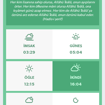
Her kim lisanına sahip olursa, Allâhü Teâlâ, onun ayıplarını
örter. Her kim öfkesine mâni olursa Allâhü Teâlâ, ona
DEVREK
kıyâmet günü azap etmez. Her kim de Allâhü Teâlâ'ya
özrünü arz ederse Allâhü Teâlâ, onun özrünü kabul eder.
(Hadis-i şerif)
DÜZCE
EREĞLİ
GÖKÇEBEY
İMSAK
GÜNEŞ
03:29
05:04
KARABÜK
KASTAMONU
ÖĞLE
İKINDI
12:15
16:04