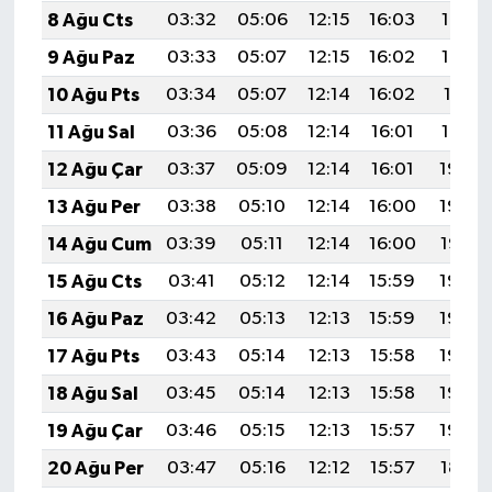
8 Ağu Cts
03:32
05:06
12:15
16:03
19:14
9 Ağu Paz
03:33
05:07
12:15
16:02
19:13
10 Ağu Pts
03:34
05:07
12:14
16:02
19:11
11 Ağu Sal
03:36
05:08
12:14
16:01
19:10
12 Ağu Çar
03:37
05:09
12:14
16:01
19:09
13 Ağu Per
03:38
05:10
12:14
16:00
19:08
14 Ağu Cum
03:39
05:11
12:14
16:00
19:07
15 Ağu Cts
03:41
05:12
12:14
15:59
19:05
16 Ağu Paz
03:42
05:13
12:13
15:59
19:04
17 Ağu Pts
03:43
05:14
12:13
15:58
19:03
18 Ağu Sal
03:45
05:14
12:13
15:58
19:02
19 Ağu Çar
03:46
05:15
12:13
15:57
19:00
20 Ağu Per
03:47
05:16
12:12
15:57
18:59