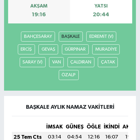
AKŞAM
YATSI
19:16
20:44
BAHÇESARAY
BAŞKALE
EDREMİT (V)
ERCİŞ
GEVAŞ
GÜRPINAR
MURADİYE
SARAY (V)
VAN
ÇALDIRAN
ÇATAK
ÖZALP
BAŞKALE AYLIK NAMAZ VAKITLERI
İMSAK
GÜNEŞ
ÖĞLE
İKINDI
AKŞA
25 Tem Cts
03:14
04:54
12:16
16:07
19:27