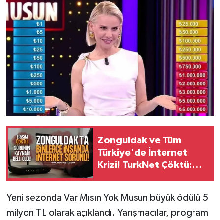
Zonguldak ve Tüm
Türkiye'de İnternet
Krizi! TurkNet Çöktü:
İşte Kesintinin Sebebi
Yeni sezonda Var Mısın Yok Musun büyük ödülü 5
milyon TL olarak açıklandı. Yarışmacılar, program