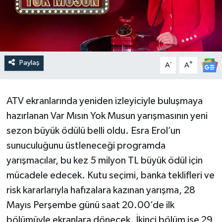
Paylaş
-
+
A
A
ATV ekranlarında yeniden izleyiciyle buluşmaya
hazırlanan Var Mısın Yok Musun yarışmasının yeni
sezon büyük ödülü belli oldu. Esra Erol’un
sunuculuğunu üstleneceği programda
yarışmacılar, bu kez 5 milyon TL büyük ödül için
mücadele edecek. Kutu seçimi, banka teklifleri ve
risk kararlarıyla hafızalara kazınan yarışma, 28
Mayıs Perşembe günü saat 20.00’de ilk
bölümüyle ekranlara dönecek. İkinci bölüm ise 29