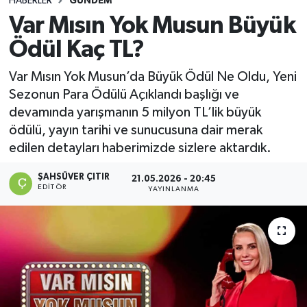
HABERLER
GÜNDEM
Var Mısın Yok Musun Büyük
DEVREK
Ödül Kaç TL?
DÜZCE
Var Mısın Yok Musun’da Büyük Ödül Ne Oldu, Yeni
Sezonun Para Ödülü Açıklandı başlığı ve
EREĞLİ
devamında yarışmanın 5 milyon TL’lik büyük
ödülü, yayın tarihi ve sunucusuna dair merak
GÖKÇEBEY
edilen detayları haberimizde sizlere aktardık.
KARABÜK
ŞAHSÜVER ÇITIR
21.05.2026 - 20:45
EDITÖR
YAYINLANMA
KASTAMONU