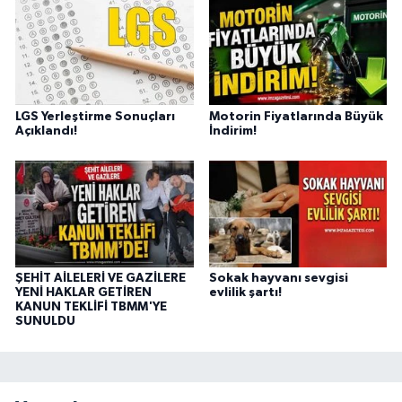
LGS Yerleştirme Sonuçları
Motorin Fiyatlarında Büyük
Açıklandı!
İndirim!
ŞEHİT AİLELERİ VE GAZİLERE
Sokak hayvanı sevgisi
YENİ HAKLAR GETİREN
evlilik şartı!
KANUN TEKLİFİ TBMM'YE
SUNULDU