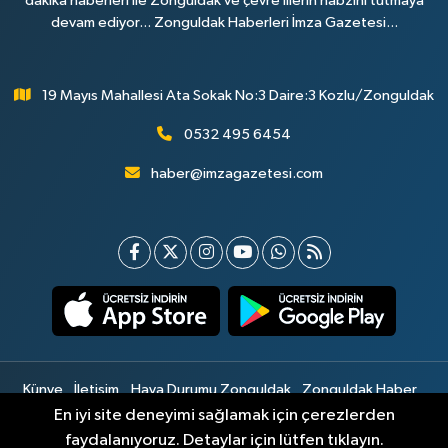
dakika haberleri ile Zonguldak ve çevre illerin nabzını tutmaya
devam ediyor... Zonguldak Haberleri İmza Gazetesi...
19 Mayıs Mahallesi Ata Sokak No:3 Daire:3 Kozlu/Zonguldak
0532 495 6454
haber@imzagazetesi.com
Künye
İletişim
Hava Durumu Zonguldak
Zonguldak Haber
Gizlilik Sözleşmesi
Hizmet Şartları
Sitemap
En iyi site deneyimi sağlamak için çerezlerden
faydalanıyoruz. Detaylar için lütfen tıklayın.