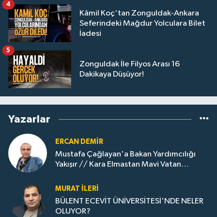
4
Kâmil Koç'tan Zonguldak-Ankara
Seferindeki Mağdur Yolculara Bilet
İadesi
5
Zonguldak İle Filyos Arası 16
Dakikaya Düşüyor!
Yazarlar
ERCAN DEMIR
Mustafa Çağlayan'a Bakan Yardımcılığı
Yakışır // ​Kara Elmastan Mavi Vatan
Gazına: Zonguldak'ın Dönüşümü..
MURAT İLERI
BÜLENT ECEVİT ÜNİVERSİTESİ'NDE NELER
OLUYOR?