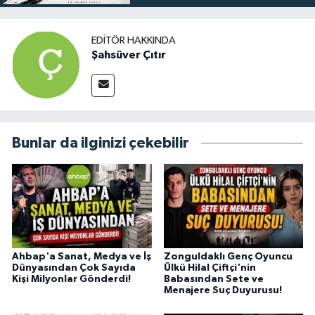
EDITÖR HAKKINDA
Şahsüver Çıtır
Bunlar da ilginizi çekebilir
Ahbap'a Sanat, Medya ve İş
Zonguldaklı Genç Oyuncu
Dünyasından Çok Sayıda
Ülkü Hilal Çiftçi'nin
Kişi Milyonlar Gönderdi!
Babasından Sete ve
Menajere Suç Duyurusu!