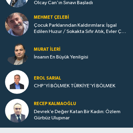
Olcay Can'ın Sınavı Başladı
MEHMET ÇELEBI
Çocuk Parklarından Kaldırımlara: İşgal
Edilen Huzur / Sokakta Sıfır Atık, Evler Çöp
Dolu
MURAT İLERI
İnsanın En Büyük Yenilgisi
EROL SARIAL
CHP'Yİ BÖLMEK TÜRKİYE'Yİ BÖLMEK
RECEP KALMAOĞLU
Devrek’e Değer Katan Bir Kadın: Özlem
Gürbüz Ulupınar