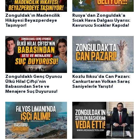
Zonguldak'ın Madencilik
Rusya'dan Zonguldak'a
Hikâyesi Beyazperdeye
Sıcak Hava Dalgası Uyarısı:
Taşınıyor!
Kavurucu Sıcaklar Kapıda!
Zonguldaklı Genç Oyuncu
Kozlu Ilıksu’da Can Pazarı:
Ülkü Hilal Çiftçi'nin
Cankurtaran Volkan Saraç
Babasından Sete ve
Saniyelerle Yarıştı!
Menajere Suç Duyurusu!