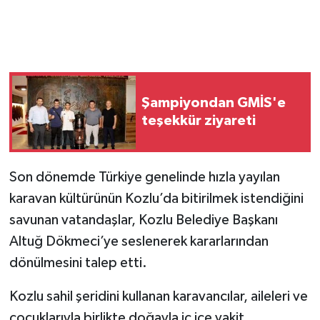
Şampiyondan GMİS'e
teşekkür ziyareti
Son dönemde Türkiye genelinde hızla yayılan
karavan kültürünün Kozlu’da bitirilmek istendiğini
savunan vatandaşlar, Kozlu Belediye Başkanı
Altuğ Dökmeci’ye seslenerek kararlarından
dönülmesini talep etti.
Kozlu sahil şeridini kullanan karavancılar, aileleri ve
çocuklarıyla birlikte doğayla iç içe vakit