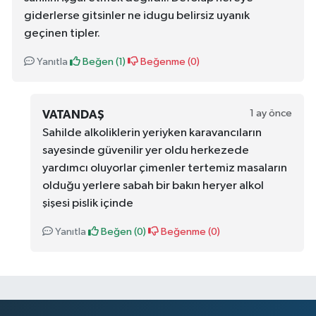
giderlerse gitsinler ne idugu belirsiz uyanık
geçinen tipler.
Yanıtla
Beğen (
1
)
Beğenme (
0
)
1 ay önce
VATANDAŞ
Sahilde alkoliklerin yeriyken karavancıların
sayesinde güvenilir yer oldu herkezede
yardımcı oluyorlar çimenler tertemiz masaların
olduğu yerlere sabah bir bakın heryer alkol
şişesi pislik içinde
Yanıtla
Beğen (
0
)
Beğenme (
0
)