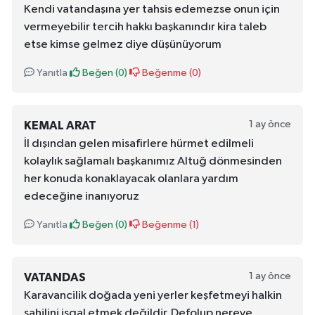
Kendi vatandaşına yer tahsis edemezse onun için
vermeyebilir tercih hakkı başkanındır kira taleb
etse kimse gelmez diye düşünüyorum
Yanıtla
Beğen (
0
)
Beğenme (
0
)
1 ay önce
KEMAL ARAT
İl dışından gelen misafirlere hürmet edilmeli
kolaylık sağlamalı başkanımız Altuğ dönmesinden
her konuda konaklayacak olanlara yardım
edeceğine inanıyoruz
Yanıtla
Beğen (
0
)
Beğenme (
1
)
1 ay önce
VATANDAS
Karavancilik doğada yeni yerler keşfetmeyi halkin
sahilini işgal etmek değildir. Defolup nereye