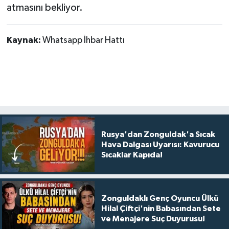
atmasını bekliyor.
Kaynak:
Whatsapp İhbar Hattı
Rusya'dan Zonguldak'a Sıcak
Hava Dalgası Uyarısı: Kavurucu
Sıcaklar Kapıda!
Zonguldaklı Genç Oyuncu Ülkü
Hilal Çiftçi'nin Babasından Sete
ve Menajere Suç Duyurusu!