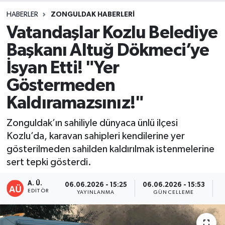
HABERLER
ZONGULDAK HABERLERI
DEVREK
Vatandaşlar Kozlu Belediye
DÜZCE
Başkanı Altuğ Dökmeci’ye
İsyan Etti! "Yer
EREĞLİ
Göstermeden
GÖKÇEBEY
Kaldıramazsınız!"
KARABÜK
Zonguldak’ın sahiliyle dünyaca ünlü ilçesi
Kozlu’da, karavan sahipleri kendilerine yer
KASTAMONU
gösterilmeden sahilden kaldırılmak istenmelerine
sert tepki gösterdi.
A. Ü.
06.06.2026 - 15:25
06.06.2026 - 15:53
EDITÖR
YAYINLANMA
GÜNCELLEME
P