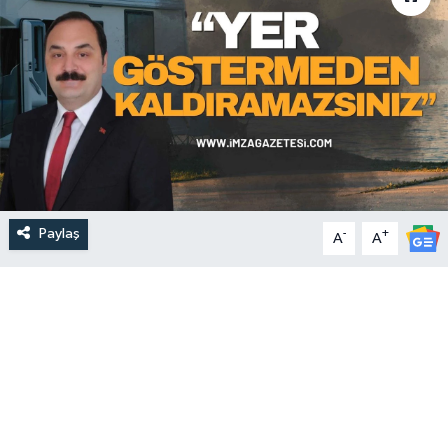
Paylaş
-
+
A
A