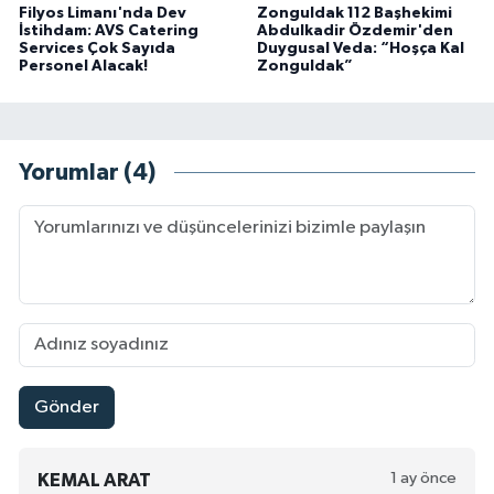
Filyos Limanı'nda Dev
Zonguldak 112 Başhekimi
İstihdam: AVS Catering
Abdulkadir Özdemir'den
Services Çok Sayıda
Duygusal Veda: “Hoşça Kal
Personel Alacak!
Zonguldak”
Yorumlar (4)
Gönder
1 ay önce
KEMAL ARAT