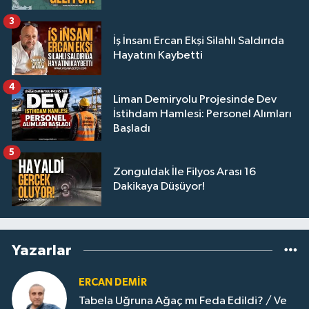
3
İş İnsanı Ercan Ekşi Silahlı Saldırıda
Hayatını Kaybetti
4
Liman Demiryolu Projesinde Dev
İstihdam Hamlesi: Personel Alımları
Başladı
5
Zonguldak İle Filyos Arası 16
Dakikaya Düşüyor!
Yazarlar
ERCAN DEMIR
Tabela Uğruna Ağaç mı Feda Edildi? / Ve