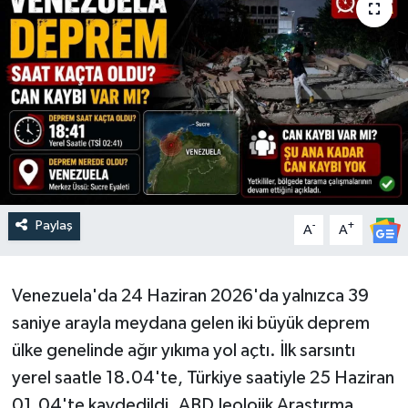
Paylaş
-
+
A
A
Venezuela'da 24 Haziran 2026'da yalnızca 39
saniye arayla meydana gelen iki büyük deprem
ülke genelinde ağır yıkıma yol açtı. İlk sarsıntı
yerel saatle 18.04'te, Türkiye saatiyle 25 Haziran
01.04'te kaydedildi. ABD Jeolojik Araştırma