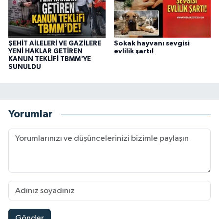
ŞEHİT AİLELERİ VE GAZİLERE
Sokak hayvanı sevgisi
YENİ HAKLAR GETİREN
evlilik şartı!
KANUN TEKLİFİ TBMM'YE
SUNULDU
Yorumlar
Gönder