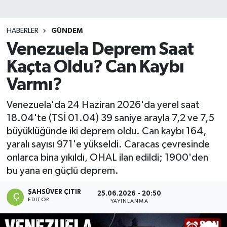
DEVREK
HABERLER
GÜNDEM
DÜZCE
Venezuela Deprem Saat
Kaçta Oldu? Can Kaybı
EREĞLİ
Varmı?
GÖKÇEBEY
Venezuela'da 24 Haziran 2026'da yerel saat
18.04'te (TSİ 01.04) 39 saniye arayla 7,2 ve 7,5
KARABÜK
büyüklüğünde iki deprem oldu. Can kaybı 164,
yaralı sayısı 971'e yükseldi. Caracas çevresinde
KASTAMONU
onlarca bina yıkıldı, OHAL ilan edildi; 1900'den
bu yana en güçlü deprem.
ŞAHSÜVER ÇITIR
25.06.2026 - 20:50
EDITÖR
YAYINLANMA