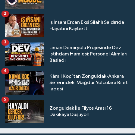
2
İş İnsanı Ercan Ekşi Silahlı Saldırıda
Hayatını Kaybetti
3
Liman Demiryolu Projesinde Dev
İstihdam Hamlesi: Personel Alımları
Başladı
4
Kâmil Koç'tan Zonguldak-Ankara
Seferindeki Mağdur Yolculara Bilet
İadesi
5
Zonguldak İle Filyos Arası 16
Dakikaya Düşüyor!