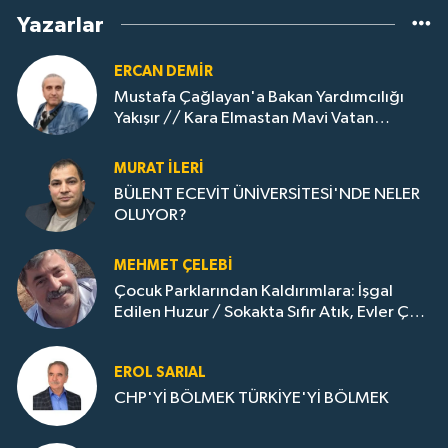
Yazarlar
ERCAN DEMIR
Mustafa Çağlayan'a Bakan Yardımcılığı
Yakışır // ​Kara Elmastan Mavi Vatan
Gazına: Zonguldak'ın Dönüşümü..
MURAT İLERI
BÜLENT ECEVİT ÜNİVERSİTESİ'NDE NELER
OLUYOR?
MEHMET ÇELEBI
Çocuk Parklarından Kaldırımlara: İşgal
Edilen Huzur / Sokakta Sıfır Atık, Evler Çöp
Dolu
EROL SARIAL
CHP'Yİ BÖLMEK TÜRKİYE'Yİ BÖLMEK