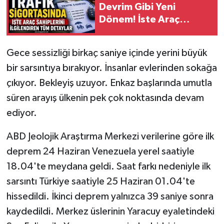
Devrim Gibi Yeni
Dönem! İste Araç
Sahiplerini İlgilendiren
Tüm Detaylar
Gece sessizliği birkaç saniye içinde yerini büyük
bir sarsıntıya bırakıyor. İnsanlar evlerinden sokağa
çıkıyor. Bekleyiş uzuyor. Enkaz başlarında umutla
süren arayış ülkenin pek çok noktasında devam
ediyor.
ABD Jeolojik Araştırma Merkezi verilerine göre ilk
deprem 24 Haziran Venezuela yerel saatiyle
18.04'te meydana geldi. Saat farkı nedeniyle ilk
sarsıntı Türkiye saatiyle 25 Haziran 01.04'te
hissedildi. İkinci deprem yalnızca 39 saniye sonra
kaydedildi. Merkez üslerinin Yaracuy eyaletindeki