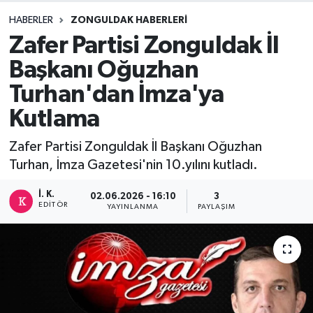
HABERLER
ZONGULDAK HABERLERI
DEVREK
Zafer Partisi Zonguldak İl
DÜZCE
Başkanı Oğuzhan
Turhan'dan İmza'ya
EREĞLİ
Kutlama
GÖKÇEBEY
Zafer Partisi Zonguldak İl Başkanı Oğuzhan
Turhan, İmza Gazetesi'nin 10.yılını kutladı.
KARABÜK
İ. K.
02.06.2026 - 16:10
3
KASTAMONU
EDITÖR
YAYINLANMA
PAYLAŞIM