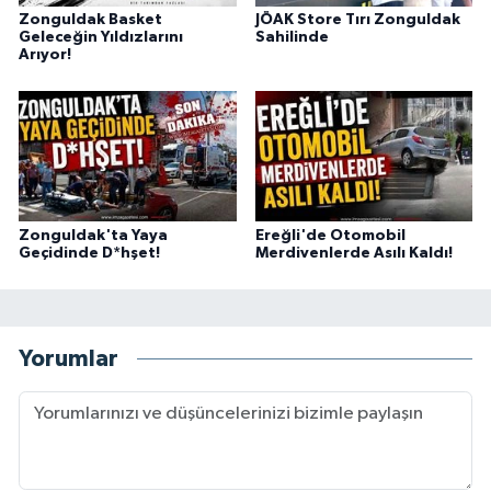
Zonguldak Basket
JÖAK Store Tırı Zonguldak
Geleceğin Yıldızlarını
Sahilinde
Arıyor!
Zonguldak'ta Yaya
Ereğli'de Otomobil
Geçidinde D*hşet!
Merdivenlerde Asılı Kaldı!
Yorumlar