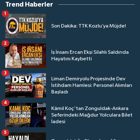
Trend Haberler
1
Son Dakika: TTK Kozlu’ya Müjde!
2
İş İnsanı Ercan Ekşi Silahlı Saldırıda
Hayatını Kaybetti
3
Liman Demiryolu Projesinde Dev
İstihdam Hamlesi: Personel Alımları
Başladı
4
Kâmil Koç'tan Zonguldak-Ankara
Seferindeki Mağdur Yolculara Bilet
İadesi
5