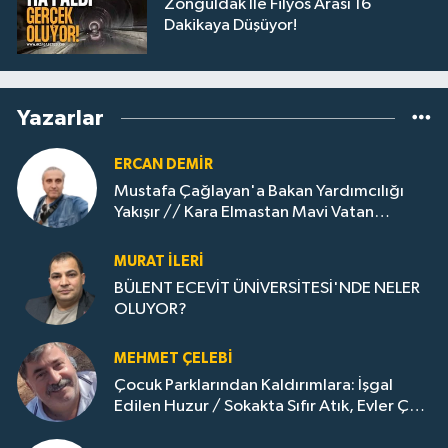
Zonguldak İle Filyos Arası 16
Dakikaya Düşüyor!
Yazarlar
ERCAN DEMIR
Mustafa Çağlayan'a Bakan Yardımcılığı
Yakışır // ​Kara Elmastan Mavi Vatan
Gazına: Zonguldak'ın Dönüşümü..
MURAT İLERI
BÜLENT ECEVİT ÜNİVERSİTESİ'NDE NELER
OLUYOR?
MEHMET ÇELEBI
Çocuk Parklarından Kaldırımlara: İşgal
Edilen Huzur / Sokakta Sıfır Atık, Evler Çöp
Dolu