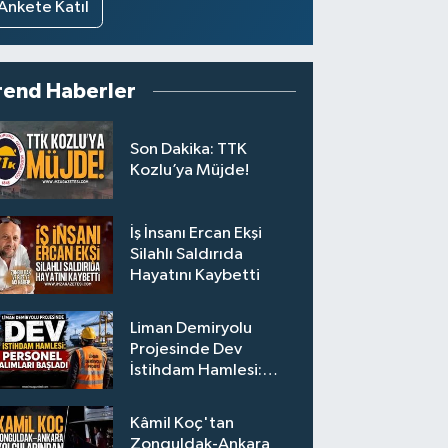
Ankete Katıl
rend Haberler
Son Dakika: TTK
Kozlu’ya Müjde!
İş İnsanı Ercan Ekşi
Silahlı Saldırıda
Hayatını Kaybetti
Liman Demiryolu
Projesinde Dev
İstihdam Hamlesi:
Personel Alımları
Başladı
Kâmil Koç'tan
Zonguldak-Ankara