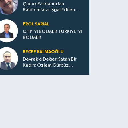
Çocuk Parklarından
Kaldırımlara: İşgal Edilen
Huzur / Sokakta Sıfır Atık,
Evler Çöp Dolu
EROL SARIAL
CHP'Yİ BÖLMEK TÜRKİYE'Yİ
BÖLMEK
RECEP KALMAOĞLU
Devrek’e Değer Katan Bir
Kadın: Özlem Gürbüz
Ulupınar