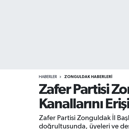
DEVREK
DÜZCE
EREĞLİ
GÖKÇEBEY
KARABÜK
HABERLER
ZONGULDAK HABERLERI
KASTAMONU
Zafer Partisi Zo
Kanallarını Eri
Zafer Partisi Zonguldak İl Ba
doğrultusunda, üyeleri ve des