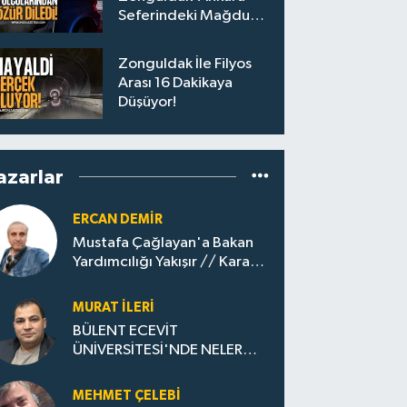
Seferindeki Mağdur
Yolculara Bilet İadesi
Zonguldak İle Filyos
Arası 16 Dakikaya
Düşüyor!
azarlar
ERCAN DEMIR
Mustafa Çağlayan'a Bakan
Yardımcılığı Yakışır // ​Kara
Elmastan Mavi Vatan Gazına:
Zonguldak'ın Dönüşümü..
MURAT İLERI
BÜLENT ECEVİT
ÜNİVERSİTESİ'NDE NELER
OLUYOR?
MEHMET ÇELEBI