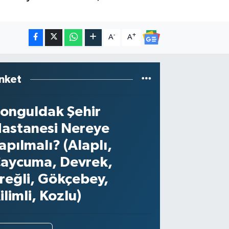
-
+
A
A
nket
onguldak Şehir
astanesi Nereye
apılmalı? (Alaplı,
aycuma, Devrek,
reğli, Gökçebey,
ilimli, Kozlu)