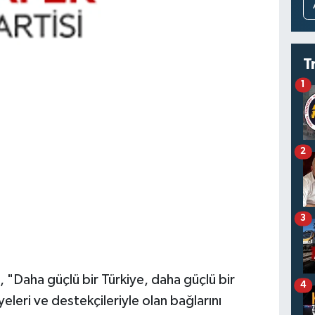
T
1
2
3
ı, "Daha güçlü bir Türkiye, daha güçlü bir
4
leri ve destekçileriyle olan bağlarını