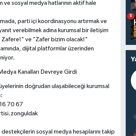
 ve sosyal medya hatlarının aktif hale
5
klamada, parti içi koordinasyonu artırmak ve
yanıt verebilmek adına kurumsal bir iletişim
te Zafere!" ve "Zafer bizim olacak!"
amında, dijital platformlar üzerinden
niyor.
Y
l Medya Kanalları Devreye Girdi
 üyelerinin doğrudan ulaşabileceği kurumsal
ı:
116 70 67
tisi.zonguldak
, destekçilerin sosyal medya hesaplarını takip