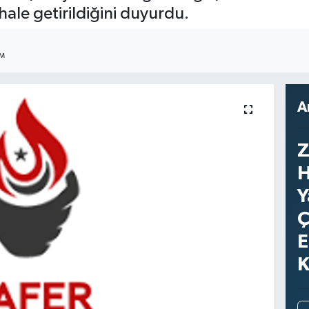
hale getirildiğini duyurdu.
IM
A
Z
H
Y
Ç
E
K