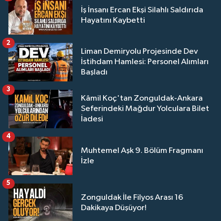
İş İnsanı Ercan Ekşi Silahlı Saldırıda
Hayatını Kaybetti
2
Liman Demiryolu Projesinde Dev
İstihdam Hamlesi: Personel Alımları
Başladı
3
Kâmil Koç'tan Zonguldak-Ankara
Seferindeki Mağdur Yolculara Bilet
İadesi
4
Muhtemel Aşk 9. Bölüm Fragmanı
İzle
5
Zonguldak İle Filyos Arası 16
Dakikaya Düşüyor!