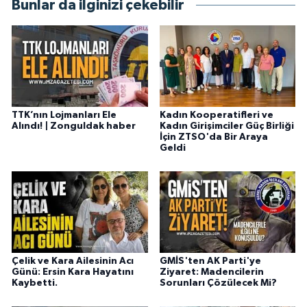
Bunlar da ilginizi çekebilir
TTK’nın Lojmanları Ele
Kadın Kooperatifleri ve
Alındı! | Zonguldak haber
Kadın Girişimciler Güç Birliği
İçin ZTSO'da Bir Araya
Geldi
Çelik ve Kara Ailesinin Acı
GMİS'ten AK Parti'ye
Günü: Ersin Kara Hayatını
Ziyaret: Madencilerin
Kaybetti.
Sorunları Çözülecek Mi?