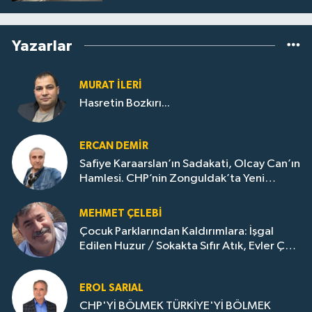
Yazarlar
MURAT İLERI
Hasretin Bozkırı...
ERCAN DEMIR
Safiye Karaarslan’ın Sadakati, Olcay Can’ın
Hamlesi. CHP’nin Zonguldak’ta Yeni
Dönemi..
MEHMET ÇELEBI
Çocuk Parklarından Kaldırımlara: İşgal
Edilen Huzur / Sokakta Sıfır Atık, Evler Çöp
Dolu
EROL SARIAL
CHP'Yİ BÖLMEK TÜRKİYE'Yİ BÖLMEK