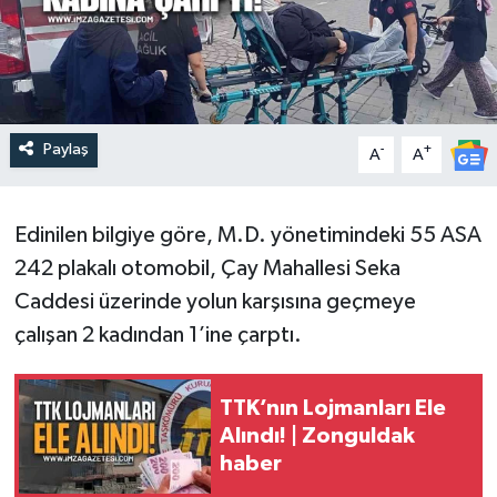
Paylaş
-
+
A
A
Edinilen bilgiye göre, M.D. yönetimindeki 55 ASA
242 plakalı otomobil, Çay Mahallesi Seka
Caddesi üzerinde yolun karşısına geçmeye
çalışan 2 kadından 1’ine çarptı.
TTK’nın Lojmanları Ele
Alındı! | Zonguldak
haber