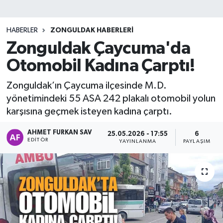
DEVREK
HABERLER
ZONGULDAK HABERLERI
DÜZCE
Zonguldak Çaycuma'da
Otomobil Kadına Çarptı!
EREĞLİ
Zonguldak’ın Çaycuma ilçesinde M.D.
GÖKÇEBEY
yönetimindeki 55 ASA 242 plakalı otomobil yolun
karşısına geçmek isteyen kadına çarptı.
KARABÜK
AHMET FURKAN SAV
25.05.2026 - 17:55
6
EDITÖR
YAYINLANMA
PAYLAŞIM
KASTAMONU