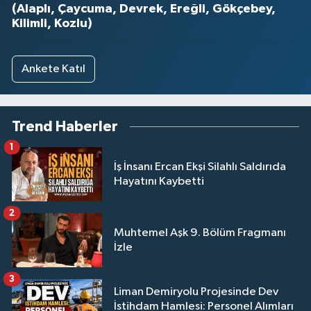
(Alaplı, Çaycuma, Devrek, Ereğli, Gökçebey,
Kilimli, Kozlu)
Ankete Katıl
Trend Haberler
1
İş İnsanı Ercan Ekşi Silahlı Saldırıda
Hayatını Kaybetti
2
Muhtemel Aşk 9. Bölüm Fragmanı
İzle
3
Liman Demiryolu Projesinde Dev
İstihdam Hamlesi: Personel Alımları