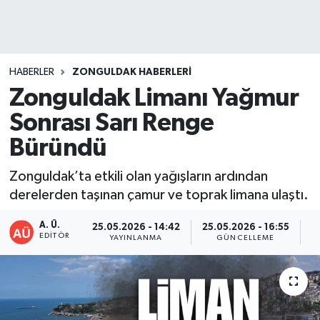
DEVREK
DÜZCE
HABERLER
ZONGULDAK HABERLERI
Zonguldak Limanı Yağmur
EREĞLİ
Sonrası Sarı Renge
GÖKÇEBEY
Büründü
KARABÜK
Zonguldak’ta etkili olan yağışların ardından
derelerden taşınan çamur ve toprak limana ulaştı.
KASTAMONU
A. Ü.
25.05.2026 - 14:42
25.05.2026 - 16:55
EDITÖR
YAYINLANMA
GÜNCELLEME
P