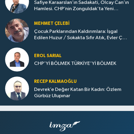
Safiye Karaarslan’ın Sadakati, Olcay Can’ın
Hamlesi. CHP’nin Zonguldak’ta Yeni
Dönemi..
MEHMET ÇELEBI
Çocuk Parklarından Kaldırımlara: İşgal
Edilen Huzur / Sokakta Sıfır Atık, Evler Çöp
Dolu
EROL SARIAL
CHP'Yİ BÖLMEK TÜRKİYE'Yİ BÖLMEK
RECEP KALMAOĞLU
Devrek’e Değer Katan Bir Kadın: Özlem
Gürbüz Ulupınar