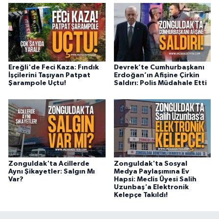
Ereğli'de Feci Kaza: Fındık
Devrek’te Cumhurbaşkanı
İşçilerini Taşıyan Patpat
Erdoğan’ın Afişine Çirkin
Şarampole Uçtu!
Saldırı: Polis Müdahale Etti
Zonguldak'ta Acillerde
Zonguldak'ta Sosyal
Aynı Şikayetler: Salgın Mı
Medya Paylaşımına Ev
Var?
Hapsi: Meclis Üyesi Salih
Uzunbaş'a Elektronik
Kelepçe Takıldı!