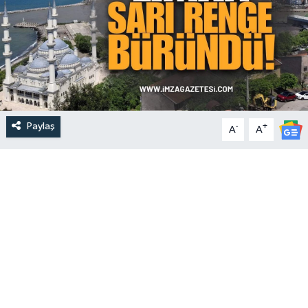
Paylaş
-
+
A
A