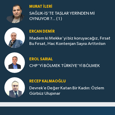
MURAT İLERI
SAĞLIK-İŞ’TE TAŞLAR YERİNDEN Mİ
OYNUYOR ?... ( 1 )
ERCAN DEMIR
Madem ki Mekke'yi biz koruyacağız, Fırsat
Bu Fırsat, Hac Kontenjan Sayısı Arttırılsın
EROL SARIAL
CHP'Yİ BÖLMEK TÜRKİYE'Yİ BÖLMEK
RECEP KALMAOĞLU
Devrek’e Değer Katan Bir Kadın: Özlem
Gürbüz Ulupınar