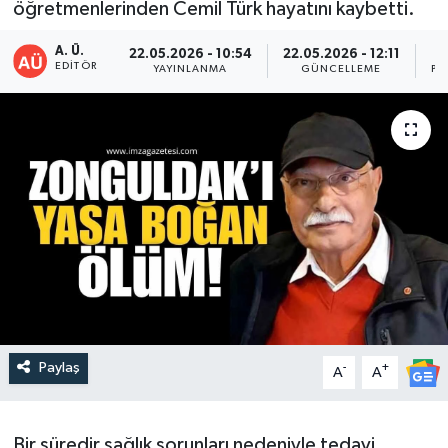
öğretmenlerinden Cemil Türk hayatını kaybetti.
DEVREK
A. Ü.
22.05.2026 - 10:54
22.05.2026 - 12:11
EDITÖR
YAYINLANMA
GÜNCELLEME
PA
DÜZCE
EREĞLİ
GÖKÇEBEY
KARABÜK
KASTAMONU
Paylaş
-
+
A
A
Bir süredir sağlık sorunları nedeniyle tedavi