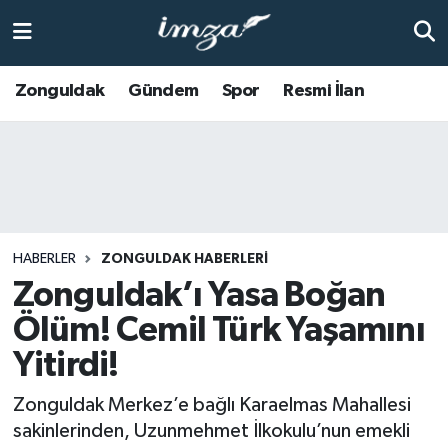
ZONGULDAK
Zonguldak Nöbetçi Eczaneler
Zonguldak
Gündem
Spor
Resmi İlan
Anasayfa
Zonguldak Hava Durumu
ALAPLI
Zonguldak Trafik Yoğunluk Haritası
KOZLU
Süper Lig Puan Durumu ve Fikstür
HABERLER
ZONGULDAK HABERLERI
KİLİMLİ
Tüm Manşetler
Zonguldak’ı Yasa Boğan
Ölüm! Cemil Türk Yaşamını
BARTIN
Son Dakika Haberleri
Yitirdi!
BOLU
Haber Arşivi
Zonguldak Merkez’e bağlı Karaelmas Mahallesi
sakinlerinden, Uzunmehmet İlkokulu’nun emekli
ÇAYCUMA