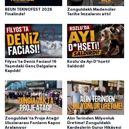
BEUN TEKNOFEST 2026
Zonguldaklı Madenciler
Finalinde!
Tarihe İmzalarını attı!
Filyos'ta Deniz Faciası! 16
Kozlu’da Ayı D*hşeti!
Yaşındaki Genç Dalgalara
Saldırdı!
Kapıldı!
Zonguldak’ta Proje Atağı!
Alın Terinden Milyonluk
Uluslararası Fonların Kapısı
Üretime! Zonguldaklı
Aralanıyor
Kardeşlerin Gurur Hikâyesi