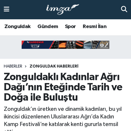
ZONGULDAK
Zonguldak Nöbetçi Eczaneler
Zonguldak
Gündem
Spor
Resmi İlan
Anasayfa
Zonguldak Hava Durumu
ALAPLI
Zonguldak Trafik Yoğunluk Haritası
HABERLER
ZONGULDAK HABERLERI
KOZLU
Süper Lig Puan Durumu ve Fikstür
Zonguldaklı Kadınlar Ağrı
KİLİMLİ
Tüm Manşetler
Dağı’nın Eteğinde Tarih ve
Doğa ile Buluştu
BARTIN
Son Dakika Haberleri
Zonguldak’ın üretken ve dinamik kadınları, bu yıl
BOLU
Haber Arşivi
ikincisi düzenlenen Uluslararası Ağrı’da Kadın
Kamp Festivali’ne katılarak kenti gururla temsil
ÇAYCUMA