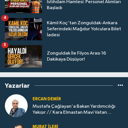
İstihdam Hamlesi: Personel Alımları
Başladı
4
Kâmil Koç'tan Zonguldak-Ankara
Seferindeki Mağdur Yolculara Bilet
İadesi
5
Zonguldak İle Filyos Arası 16
Dakikaya Düşüyor!
Yazarlar
ERCAN DEMIR
Mustafa Çağlayan'a Bakan Yardımcılığı
Yakışır // ​Kara Elmastan Mavi Vatan
Gazına: Zonguldak'ın Dönüşümü..
MURAT İLERI