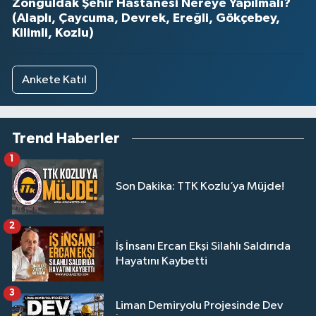
Zonguldak Şehir Hastanesi Nereye Yapılmalı?
(Alaplı, Çaycuma, Devrek, Ereğli, Gökçebey,
Kilimli, Kozlu)
Ankete Katıl
Trend Haberler
1
Son Dakika: TTK Kozlu’ya Müjde!
2
İş İnsanı Ercan Ekşi Silahlı Saldırıda
Hayatını Kaybetti
3
Liman Demiryolu Projesinde Dev