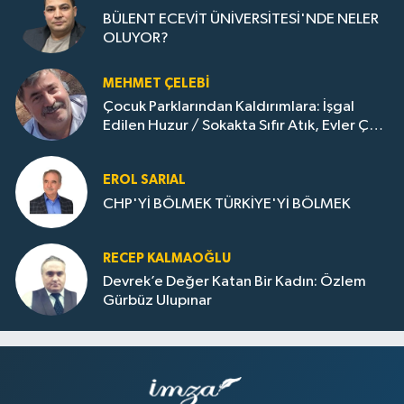
BÜLENT ECEVİT ÜNİVERSİTESİ'NDE NELER
OLUYOR?
MEHMET ÇELEBI
Çocuk Parklarından Kaldırımlara: İşgal
Edilen Huzur / Sokakta Sıfır Atık, Evler Çöp
Dolu
EROL SARIAL
CHP'Yİ BÖLMEK TÜRKİYE'Yİ BÖLMEK
RECEP KALMAOĞLU
Devrek’e Değer Katan Bir Kadın: Özlem
Gürbüz Ulupınar