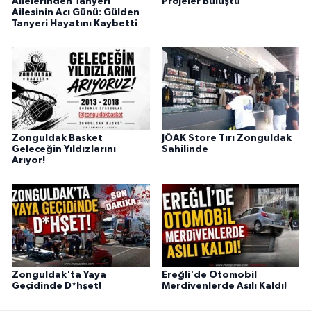
Ailelerinden Tanyeri
Projeler Buluştu
Ailesinin Acı Günü: Gülden
Tanyeri Hayatını Kaybetti
Zonguldak Basket
JÖAK Store Tırı Zonguldak
Geleceğin Yıldızlarını
Sahilinde
Arıyor!
Zonguldak'ta Yaya
Ereğli'de Otomobil
Geçidinde D*hşet!
Merdivenlerde Asılı Kaldı!