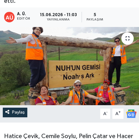
etti.
DEVREK
A. Ü.
15.06.2026 - 11:03
5
EDITÖR
YAYINLANMA
PAYLAŞIM
DÜZCE
EREĞLİ
GÖKÇEBEY
KARABÜK
KASTAMONU
Paylaş
-
+
A
A
Hatice Çevik, Cemile Soylu, Pelin Çatar ve Hacer