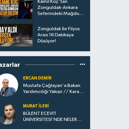
Kâmil Koç'tan
Zonguldak-Ankara
Seferindeki Mağdur
Yolculara Bilet İadesi
Zonguldak İle Filyos
Arası 16 Dakikaya
Düşüyor!
azarlar
ERCAN DEMIR
Mustafa Çağlayan'a Bakan
Yardımcılığı Yakışır // ​Kara
Elmastan Mavi Vatan Gazına:
Zonguldak'ın Dönüşümü..
MURAT İLERI
BÜLENT ECEVİT
ÜNİVERSİTESİ'NDE NELER
OLUYOR?