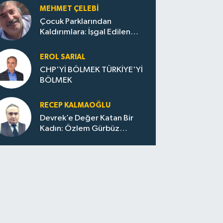
MEHMET ÇELEBI
Çocuk Parklarından
Kaldırımlara: İşgal Edilen
Huzur / Sokakta Sıfır Atık,
Evler Çöp Dolu
EROL SARIAL
CHP'Yİ BÖLMEK TÜRKİYE'Yİ
BÖLMEK
RECEP KALMAOĞLU
Devrek’e Değer Katan Bir
Kadın: Özlem Gürbüz
Ulupınar