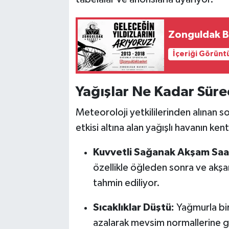
Zonguldak Ba
İçeriği Görünt
Yağışlar Ne Kadar Sür
Meteoroloji yetkililerinden alınan s
etkisi altına alan yağışlı havanın ke
Kuvvetli Sağanak Akşam Saa
özellikle öğleden sonra ve akşa
tahmin ediliyor.
Sıcaklıklar Düştü:
Yağmurla birl
azalarak mevsim normallerine ge