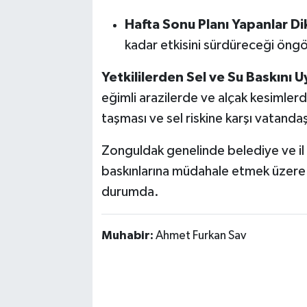
Hafta Sonu Planı Yapanlar Di
kadar etkisini sürdüreceği öngö
Yetkililerden Sel ve Su Baskını Uy
eğimli arazilerde ve alçak kesimlerde
taşması ve sel riskine karşı vatandaş
Zonguldak genelinde belediye ve il öz
baskınlarına müdahale etmek üzere k
durumda.
Muhabir:
Ahmet Furkan Sav