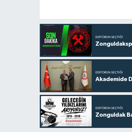
EDITÖRÜN SEÇTIĞI
Zonguldakspo
EDITÖRÜN SEÇTIĞI
Akademide Dij
EDITÖRÜN SEÇTIĞI
Zonguldak Bas