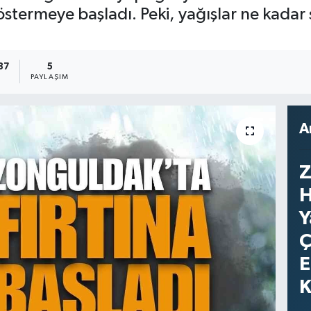
göstermeye başladı. Peki, yağışlar ne kadar
37
5
PAYLAŞIM
A
Z
H
Y
Ç
E
K