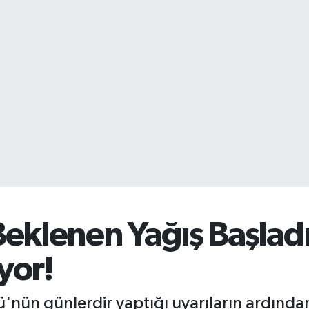
eklenen Yağış Başlad
yor!
'nün günlerdir yaptığı uyarıların ardınd