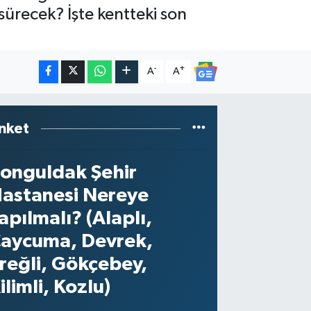
 sürecek? İşte kentteki son
-
+
A
A
nket
onguldak Şehir
astanesi Nereye
apılmalı? (Alaplı,
aycuma, Devrek,
reğli, Gökçebey,
ilimli, Kozlu)