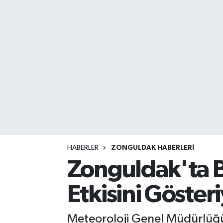
DEVREK
DÜZCE
EREĞLİ
GÖKÇEBEY
KARABÜK
KASTAMONU
HABERLER
ZONGULDAK HABERLERI
Zonguldak'ta B
Etkisini Gösteri
Meteoroloji Genel Müdürlüğü