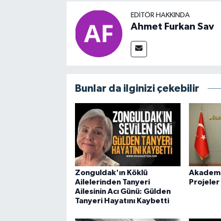
EDITÖR HAKKINDA
Ahmet Furkan Sav
Bunlar da ilginizi çekebilir
Zonguldak'ın Köklü
Akademid
Ailelerinden Tanyeri
Projeler
Ailesinin Acı Günü: Gülden
Tanyeri Hayatını Kaybetti