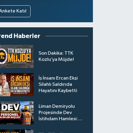
Ankete Katıl
rend Haberler
Son Dakika: TTK
Kozlu’ya Müjde!
İş İnsanı Ercan Ekşi
Silahlı Saldırıda
Hayatını Kaybetti
Liman Demiryolu
Projesinde Dev
İstihdam Hamlesi:
Personel Alımları
Başladı