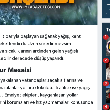
T
itibarıyla başlayan sağanak yağış, kent
1
eketlendirdi. Uzun süredir mevsim
 sıcaklıklarının ardından gelen yağışlı
issedilir derecede düşüş yaşandı.
2
r Mesaisi
 yakalanan vatandaşlar saçak altlarına ve
3
na alanlar yollara döküldü. Trafikte ise yağış
u. Emniyet ekipleri, kayganlaşan yollar
erini korumaları ve hız yapmamaları konusunda
4