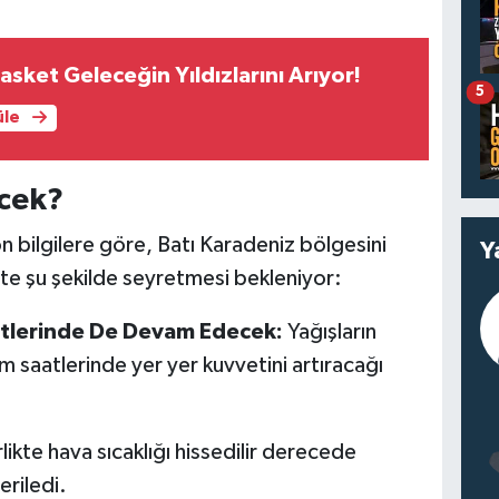
sket Geleceğin Yıldızlarını Arıyor!
5
üle
ecek?
on bilgilere göre, Batı Karadeniz bölgesini
Y
ntte şu şekilde seyretmesi bekleniyor:
tlerinde De Devam Edecek:
Yağışların
m saatlerinde yer yer kuvvetini artıracağı
ikte hava sıcaklığı hissedilir derecede
riledi.