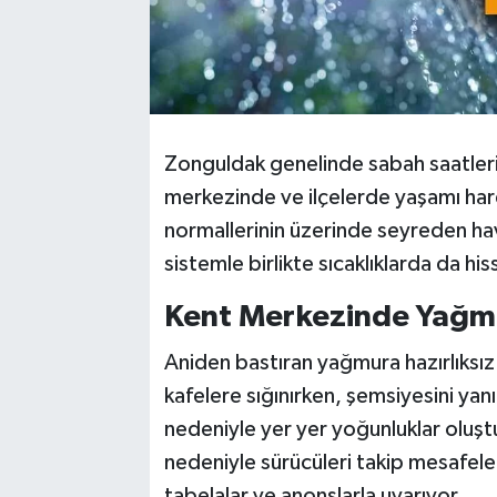
Zonguldak genelinde sabah saatleri 
merkezinde ve ilçelerde yaşamı har
normallerinin üzerinde seyreden hava
sistemle birlikte sıcaklıklarda da h
Kent Merkezinde Yağmu
Aniden bastıran yağmura hazırlıksız
kafelere sığınırken, şemsiyesini yanı
nedeniyle yer yer yoğunluklar oluşt
nedeniyle sürücüleri takip mesafel
tabelalar ve anonslarla uyarıyor.