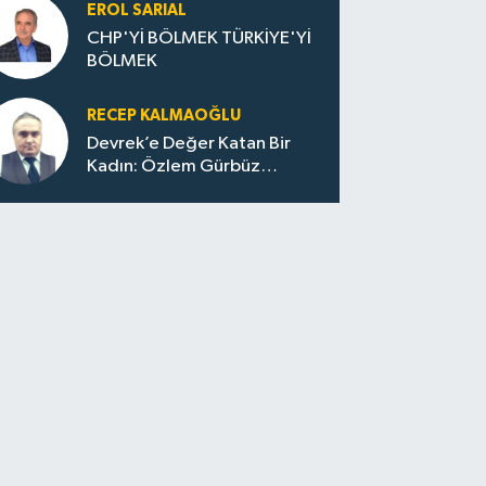
Evler Çöp Dolu
EROL SARIAL
CHP'Yİ BÖLMEK TÜRKİYE'Yİ
BÖLMEK
RECEP KALMAOĞLU
Devrek’e Değer Katan Bir
Kadın: Özlem Gürbüz
Ulupınar