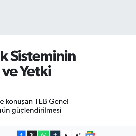
ık Sisteminin
 ve Yetki
de konuşan TEB Genel
nün güçlendirilmesi
-
+
A
A