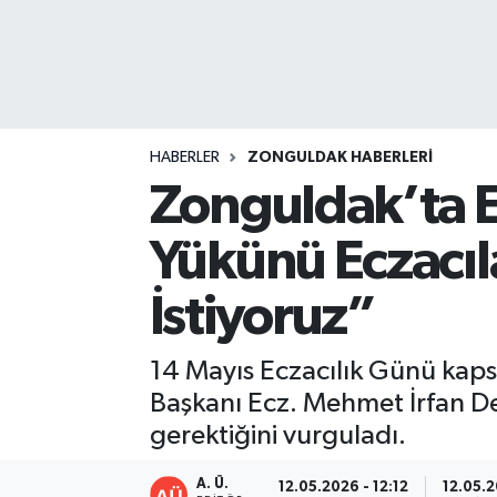
DEVREK
DÜZCE
EREĞLİ
HABERLER
ZONGULDAK HABERLERI
Zonguldak’ta Ec
GÖKÇEBEY
Yükünü Eczacıla
KARABÜK
İstiyoruz”
KASTAMONU
14 Mayıs Eczacılık Günü ka
Başkanı Ecz. Mehmet İrfan Dem
gerektiğini vurguladı.
A. Ü.
12.05.2026 - 12:12
12.05.2