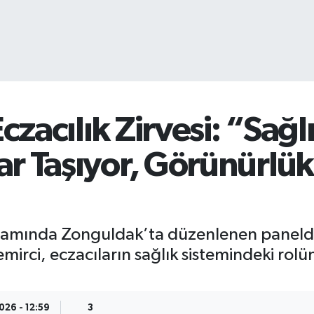
zacılık Zirvesi: “Sağl
r Taşıyor, Görünürlük
psamında Zonguldak’ta düzenlenen panel
irci, eczacıların sağlık sistemindeki rolü
026 - 12:59
3