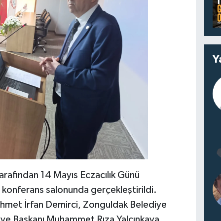
Y
rafından 14 Mayıs Eczacılık Günü
onferans salonunda gerçekleştirildi.
hmet İrfan Demirci, Zonguldak Belediye
diye Başkanı Muhammet Rıza Yalçınkaya,