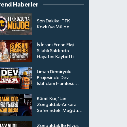
rend Haberler
Son Dakika: TTK
Kozlu’ya Müjde!
İş İnsanı Ercan Ekşi
Silahlı Saldırıda
Hayatını Kaybetti
Liman Demiryolu
Projesinde Dev
İstihdam Hamlesi:
Personel Alımları
Başladı
Kâmil Koç'tan
Zonguldak-Ankara
Seferindeki Mağdur
Yolculara Bilet İadesi
Zonguldak İle Filyos