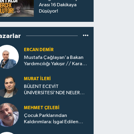
Arası 16 Dakikaya
Düşüyor!
azarlar
ERCAN DEMIR
Mustafa Çağlayan'a Bakan
Yardımcılığı Yakışır // ​Kara
Elmastan Mavi Vatan Gazına:
Zonguldak'ın Dönüşümü..
MURAT İLERI
BÜLENT ECEVİT
ÜNİVERSİTESİ'NDE NELER
OLUYOR?
MEHMET ÇELEBI
Çocuk Parklarından
Kaldırımlara: İşgal Edilen
Huzur / Sokakta Sıfır Atık,