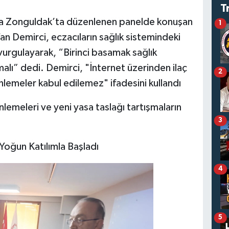
T
da Zonguldak’ta düzenlenen panelde konuşan
1
n Demirci, eczacıların sağlık sistemindeki
vurgulayarak, “Birinci basamak sağlık
alı” dedi. Demirci, "İnternet üzerinden ilaç
2
zenlemeler kabul edilemez" ifadesini kullandı
enlemeleri ve yeni yasa taslağı tartışmaların
3
Yoğun Katılımla Başladı
4
5