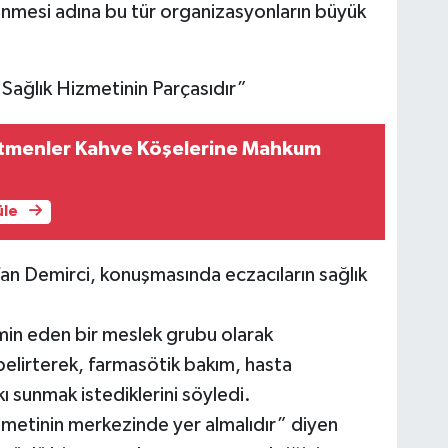
enmesi adına bu tür organizasyonların büyük
 Sağlık Hizmetinin Parçasıdır”
tmenler Kahve Köşelerine Mahkum
üle
n Demirci, konuşmasında eczacıların sağlık
emin eden bir meslek grubu olarak
belirterek, farmasötik bakım, hasta
ı sunmak istediklerini söyledi.
izmetinin merkezinde yer almalıdır” diyen