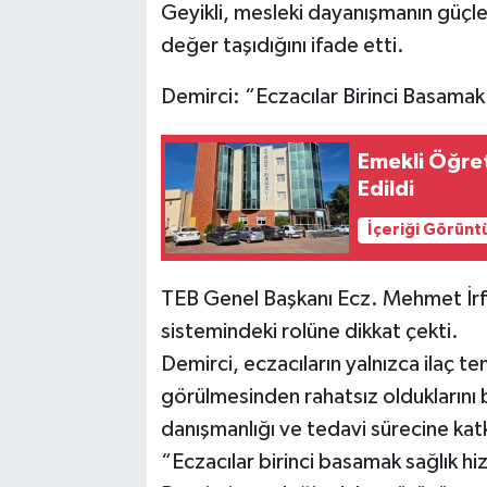
Geyikli, mesleki dayanışmanın güçl
değer taşıdığını ifade etti.
Demirci: “Eczacılar Birinci Basamak
Emekli Öğre
Edildi
İçeriği Görünt
TEB Genel Başkanı Ecz. Mehmet İrfa
sistemindeki rolüne dikkat çekti.
Demirci, eczacıların yalnızca ilaç t
görülmesinden rahatsız olduklarını 
danışmanlığı ve tedavi sürecine katk
“Eczacılar birinci basamak sağlık h