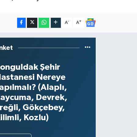
-
+
A
A
nket
onguldak Şehir
astanesi Nereye
apılmalı? (Alaplı,
aycuma, Devrek,
reğli, Gökçebey,
ilimli, Kozlu)