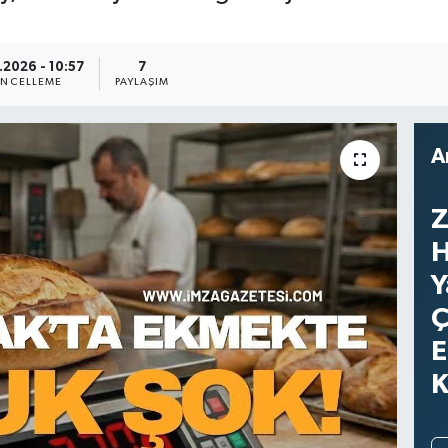
.2026 - 10:57
7
NCELLEME
PAYLAŞIM
A
Z
H
Y
Ç
E
K