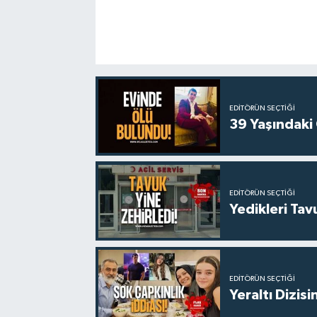
EDITÖRÜN SEÇTIĞI
39 Yaşındaki
EDITÖRÜN SEÇTIĞI
Yedikleri Tav
EDITÖRÜN SEÇTIĞI
Yeraltı Dizisi