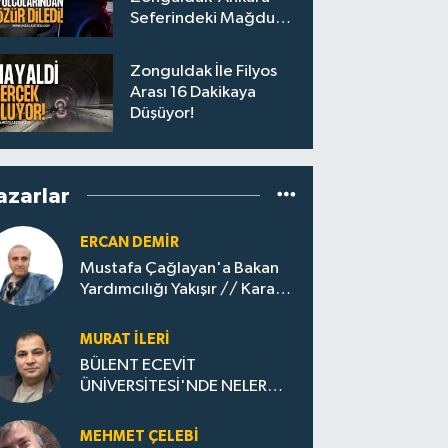
Seferindeki Mağdur
Yolculara Bilet İadesi
Zonguldak İle Filyos
Arası 16 Dakikaya
Düşüyor!
azarlar
ERCAN DEMIR
Mustafa Çağlayan'a Bakan
Yardımcılığı Yakışır // ​Kara
Elmastan Mavi Vatan Gazına:
Zonguldak'ın Dönüşümü..
MURAT İLERI
BÜLENT ECEVİT
ÜNİVERSİTESİ'NDE NELER
OLUYOR?
MEHMET ÇELEBI