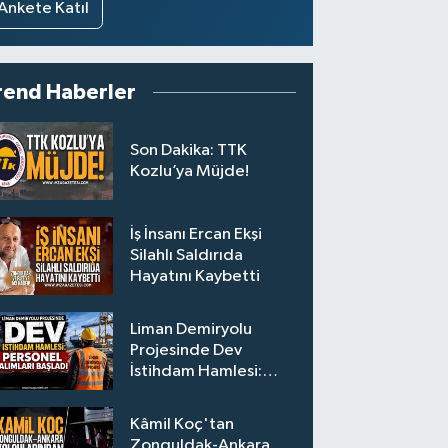
Ankete Katıl
rend Haberler
Son Dakika: TTK
Kozlu’ya Müjde!
İş İnsanı Ercan Ekşi
Silahlı Saldırıda
Hayatını Kaybetti
Liman Demiryolu
Projesinde Dev
İstihdam Hamlesi:
Personel Alımları
Başladı
Kâmil Koç'tan
Zonguldak-Ankara