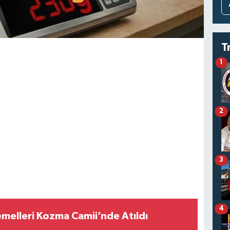
T
1
2
3
4
melleri Kozma Camii’nde Atıldı