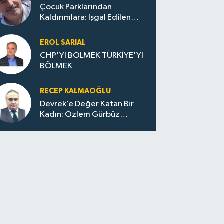
Çocuk Parklarından
Kaldırımlara: İşgal Edilen
Huzur / Sokakta Sıfır Atık,
Evler Çöp Dolu
EROL SARIAL
CHP'Yİ BÖLMEK TÜRKİYE'Yİ
BÖLMEK
RECEP KALMAOĞLU
Devrek’e Değer Katan Bir
Kadın: Özlem Gürbüz
Ulupınar