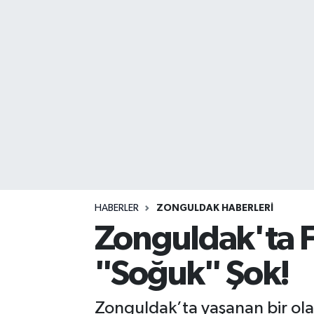
DEVREK
DÜZCE
EREĞLİ
GÖKÇEBEY
KARABÜK
KASTAMONU
HABERLER
ZONGULDAK HABERLERI
Zonguldak'ta F
"Soğuk" Şok!
Zonguldak’ta yaşanan bir ola