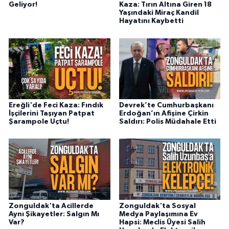
Geliyor!
Kaza: Tırın Altına Giren 18
Yaşındaki Miraç Kandil
Hayatını Kaybetti
Ereğli'de Feci Kaza: Fındık
Devrek’te Cumhurbaşkanı
İşçilerini Taşıyan Patpat
Erdoğan’ın Afişine Çirkin
Şarampole Uçtu!
Saldırı: Polis Müdahale Etti
Zonguldak'ta Acillerde
Zonguldak'ta Sosyal
Aynı Şikayetler: Salgın Mı
Medya Paylaşımına Ev
Var?
Hapsi: Meclis Üyesi Salih