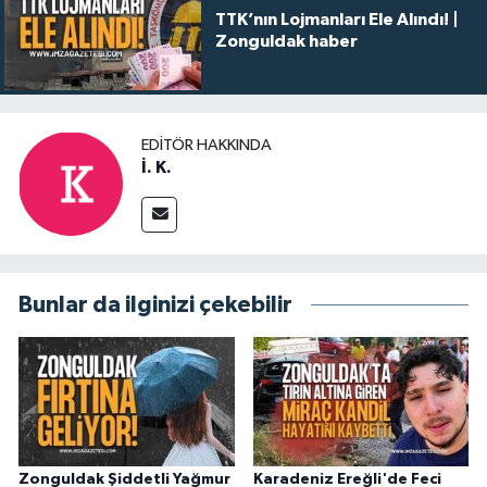
TTK’nın Lojmanları Ele Alındı! |
Zonguldak haber
EDITÖR HAKKINDA
İ. K.
Bunlar da ilginizi çekebilir
Zonguldak Şiddetli Yağmur
Karadeniz Ereğli'de Feci