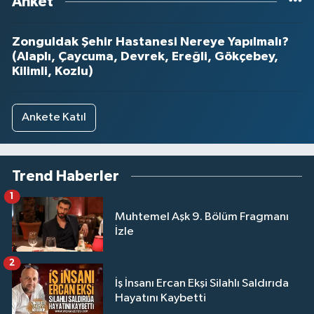
Anket
Zonguldak Şehir Hastanesi Nereye Yapılmalı?
(Alaplı, Çaycuma, Devrek, Ereğli, Gökçebey,
Kilimli, Kozlu)
Ankete Katıl
Trend Haberler
1
Muhtemel Aşk 9. Bölüm Fragmanı
İzle
2
İş İnsanı Ercan Ekşi Silahlı Saldırıda
Hayatını Kaybetti