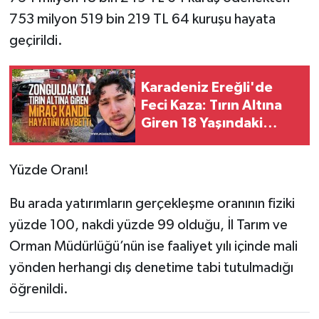
753 milyon 519 bin 219 TL 64 kuruşu hayata
geçirildi.
Karadeniz Ereğli'de
Feci Kaza: Tırın Altına
Giren 18 Yaşındaki
Miraç Kandil Hayatını
Kaybetti
Yüzde Oranı!
Bu arada yatırımların gerçekleşme oranının fiziki
yüzde 100, nakdi yüzde 99 olduğu, İl Tarım ve
Orman Müdürlüğü’nün ise faaliyet yılı içinde mali
yönden herhangi dış denetime tabi tutulmadığı
öğrenildi.