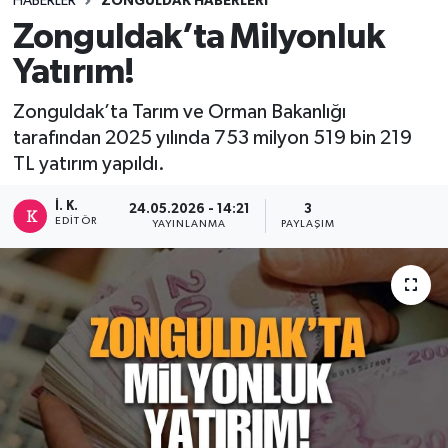
HABERLER
ZONGULDAK HABERLERI
Zonguldak’ta Milyonluk
DEVREK
Yatırım!
DÜZCE
Zonguldak’ta Tarım ve Orman Bakanlığı
tarafından 2025 yılında 753 milyon 519 bin 219
EREĞLİ
TL yatırım yapıldı.
GÖKÇEBEY
İ. K.
24.05.2026 - 14:21
3
EDITÖR
YAYINLANMA
PAYLAŞIM
KARABÜK
KASTAMONU