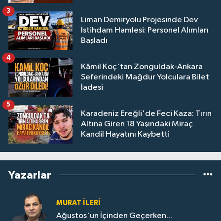
3
Liman Demiryolu Projesinde Dev
İstihdam Hamlesi: Personel Alımları
Başladı
4
Kâmil Koç'tan Zonguldak-Ankara
Seferindeki Mağdur Yolculara Bilet
İadesi
5
Karadeniz Ereğli'de Feci Kaza: Tırın
Altına Giren 18 Yaşındaki Miraç
Kandil Hayatını Kaybetti
Yazarlar
MURAT İLERI
Ağustos'un İçinden Geçerken...