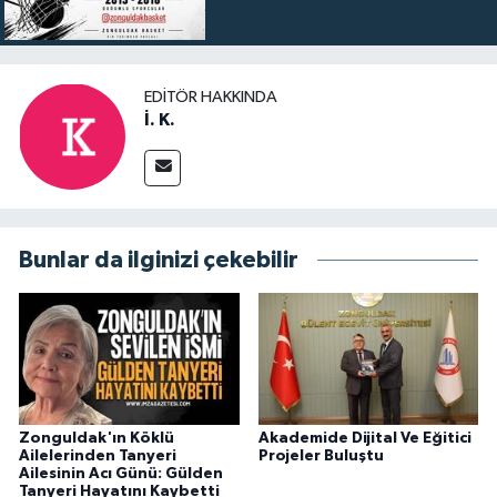
EDITÖR HAKKINDA
İ. K.
Bunlar da ilginizi çekebilir
Zonguldak'ın Köklü
Akademide Dijital Ve Eğitici
Ailelerinden Tanyeri
Projeler Buluştu
Ailesinin Acı Günü: Gülden
Tanyeri Hayatını Kaybetti