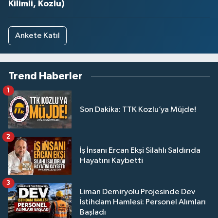
Kilimli, Kozlu)
Ankete Katıl
Trend Haberler
1
Son Dakika: TTK Kozlu’ya Müjde!
2
İş İnsanı Ercan Ekşi Silahlı Saldırıda
Hayatını Kaybetti
3
Liman Demiryolu Projesinde Dev
İstihdam Hamlesi: Personel Alımları
Başladı