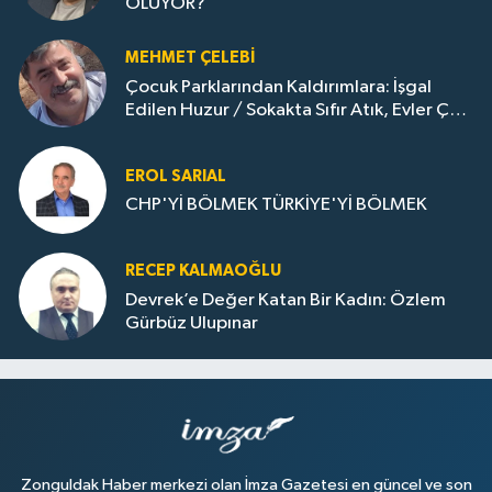
OLUYOR?
MEHMET ÇELEBI
Çocuk Parklarından Kaldırımlara: İşgal
Edilen Huzur / Sokakta Sıfır Atık, Evler Çöp
Dolu
EROL SARIAL
CHP'Yİ BÖLMEK TÜRKİYE'Yİ BÖLMEK
RECEP KALMAOĞLU
Devrek’e Değer Katan Bir Kadın: Özlem
Gürbüz Ulupınar
Zonguldak Haber merkezi olan İmza Gazetesi en güncel ve son