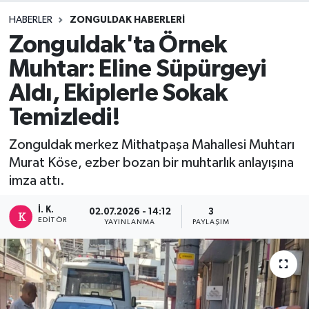
HABERLER
ZONGULDAK HABERLERI
DEVREK
Zonguldak'ta Örnek
DÜZCE
Muhtar: Eline Süpürgeyi
Aldı, Ekiplerle Sokak
EREĞLİ
Temizledi!
GÖKÇEBEY
Zonguldak merkez Mithatpaşa Mahallesi Muhtarı
Murat Köse, ezber bozan bir muhtarlık anlayışına
KARABÜK
imza attı.
KASTAMONU
İ. K.
02.07.2026 - 14:12
3
EDITÖR
YAYINLANMA
PAYLAŞIM