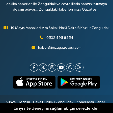
dakika haberleri ile Zonguldak ve çevre illerin nabzını tutmaya
devam ediyor... Zonguldak Haberleri İmza Gazetesi...
19 Mayıs Mahallesi Ata Sokak No:3 Daire:3 Kozlu/Zonguldak
0532 495 6454
haber@imzagazetesi.com
Künye
İletişim
Hava Durumu Zonguldak
Zonguldak Haber
Gizlilik Sözleşmesi
Hizmet Şartları
Sitemap
En iyi site deneyimi sağlamak için çerezlerden