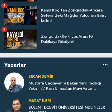
4
Kâmil Koç'tan Zonguldak-Ankara
Seferindeki Mağdur Yolculara Bilet
İadesi
5
Zonguldak İle Filyos Arası 16
Dakikaya Düşüyor!
Yazarlar
ERCAN DEMIR
Mustafa Çağlayan'a Bakan Yardımcılığı
Yakışır // ​Kara Elmastan Mavi Vatan
Gazına: Zonguldak'ın Dönüşümü..
MURAT İLERI
BÜLENT ECEVİT ÜNİVERSİTESİ'NDE NELER