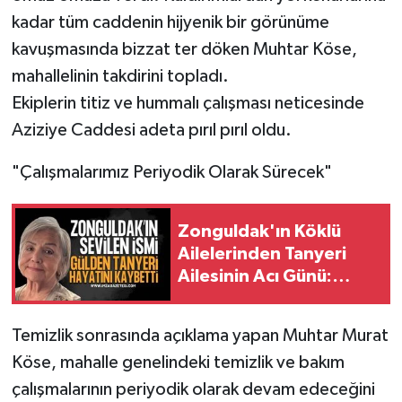
kadar tüm caddenin hijyenik bir görünüme
kavuşmasında bizzat ter döken Muhtar Köse,
mahallelinin takdirini topladı.
​Ekiplerin titiz ve hummalı çalışması neticesinde
Aziziye Caddesi adeta pırıl pırıl oldu.
​"Çalışmalarımız Periyodik Olarak Sürecek"
Zonguldak'ın Köklü
Ailelerinden Tanyeri
Ailesinin Acı Günü:
Gülden Tanyeri Hayatını
Kaybetti
Temizlik sonrasında açıklama yapan Muhtar Murat
Köse, mahalle genelindeki temizlik ve bakım
çalışmalarının periyodik olarak devam edeceğini