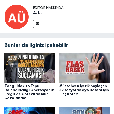
EDITÖR HAKKINDA
A. Ü.
Bunlar da ilginizi çekebilir
Zonguldak'ta Tapu
Müstehcen içerik paylaşan
Dolandırıcılığı Operasyonu:
32 sosyal Medya Hesabı için
Ereğli'de Görevli Memur
Flaş Karar!
Gözaltında!