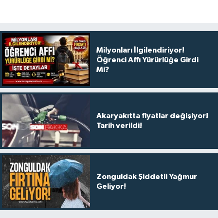
Milyonları İlgilendiriyor!
Öğrenci Affı Yürürlüğe Girdi
Mi?
Akaryakıtta fiyatlar değişiyor!
Tarih verildi!
Zonguldak Şiddetli Yağmur
Geliyor!