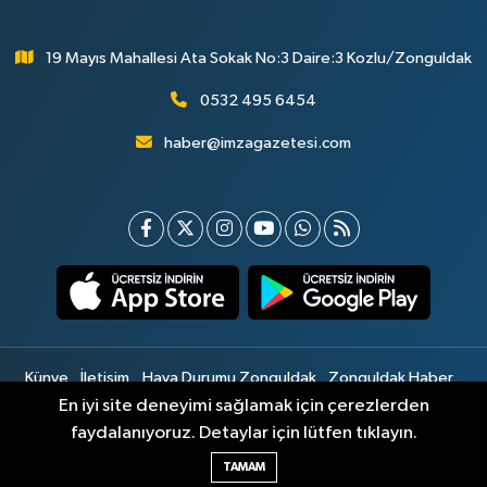
19 Mayıs Mahallesi Ata Sokak No:3 Daire:3 Kozlu/Zonguldak
0532 495 6454
haber@imzagazetesi.com
Künye
İletişim
Hava Durumu Zonguldak
Zonguldak Haber
Gizlilik Sözleşmesi
Hizmet Şartları
Sitemap
En iyi site deneyimi sağlamak için çerezlerden
faydalanıyoruz. Detaylar için lütfen tıklayın.
Haber Yazılımı:
TE Bilişim
TAMAM