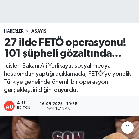
DEVREK
DÜZCE
HABERLER
ASAYİŞ
27 ilde FETÖ operasyonu!
EREĞLİ
101 şüpheli gözaltında...
GÖKÇEBEY
İçişleri Bakanı Ali Yerlikaya, sosyal medya
hesabından yaptığı açıklamada, FETÖ’ye yönelik
KARABÜK
Türkiye genelinde önemli bir operasyon
gerçekleştirildiğini duyurdu.
KASTAMONU
A. Ü.
16.05.2025 - 10:38
EDITÖR
YAYINLANMA