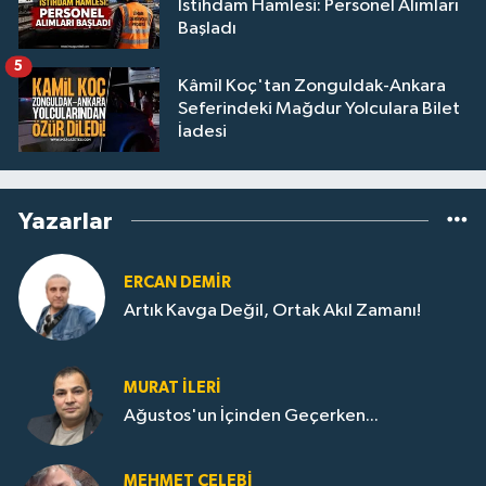
İstihdam Hamlesi: Personel Alımları
Başladı
5
Kâmil Koç'tan Zonguldak-Ankara
Seferindeki Mağdur Yolculara Bilet
İadesi
Yazarlar
ERCAN DEMIR
Artık Kavga Değil, Ortak Akıl Zamanı!
MURAT İLERI
Ağustos'un İçinden Geçerken...
MEHMET ÇELEBI