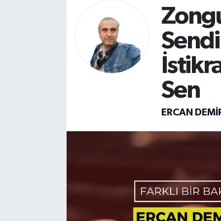
Zongu
DEVREK
Sendi
DÜZCE
İstikr
EREĞLİ
Sen
GÖKÇEBEY
ERCAN DEMI
KARABÜK
KASTAMONU