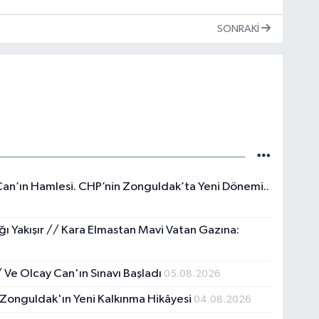
SONRAKI
 Can’ın Hamlesi. CHP’nin Zonguldak’ta Yeni Dönemi..
 Yakışır // ​Kara Elmastan Mavi Vatan Gazına:
 Ve Olcay Can'ın Sınavı Başladı
05.08.2026
 Zonguldak'ın Yeni Kalkınma Hikâyesi
04.08.2026