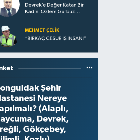
Devrek’e Değer Katan Bir
Kadın: Özlem Gürbüz
Ulupınar
MEHMET ÇELIK
“BİRKAÇ CESUR İŞ İNSANI”
nket
onguldak Şehir
astanesi Nereye
apılmalı? (Alaplı,
aycuma, Devrek,
reğli, Gökçebey,
ilimli, Kozlu)