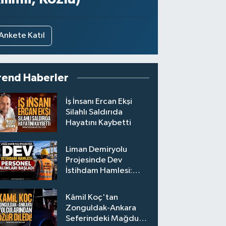
Ankete Katıl
rend Haberler
İş İnsanı Ercan Ekşi
Silahlı Saldırıda
Hayatını Kaybetti
Liman Demiryolu
Projesinde Dev
İstihdam Hamlesi:
Personel Alımları
Başladı
Kâmil Koç'tan
Zonguldak-Ankara
Seferindeki Mağdur