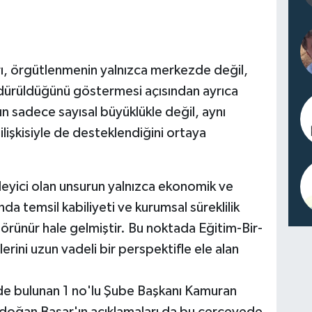
ı, örgütlenmenin yalnızca merkezde değil,
dürüldüğünü göstermesi açısından ayrıca
n sadece sayısal büyüklükle değil, aynı
lişkisiyle de desteklendiğini ortaya
irleyici olan unsurun yalnızca ekonomik ve
da temsil kabiliyeti ve kurumsal süreklilik
görünür hale gelmiştir. Bu noktada Eğitim-Bir-
lerini uzun vadeli bir perspektifle ele alan
de bulunan 1 no'lu Şube Başkanı Kamuran
rdoğan Başar'ın açıklamaları da bu çerçevede