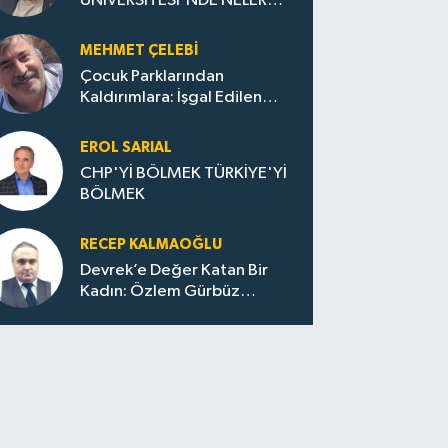
ÜNİVERSİTESİ'NDE NELER
OLUYOR?
MEHMET ÇELEBI
Çocuk Parklarından
Kaldırımlara: İşgal Edilen
Huzur / Sokakta Sıfır Atık,
Evler Çöp Dolu
EROL SARIAL
CHP'Yİ BÖLMEK TÜRKİYE'Yİ
BÖLMEK
RECEP KALMAOĞLU
Devrek’e Değer Katan Bir
Kadın: Özlem Gürbüz
Ulupınar