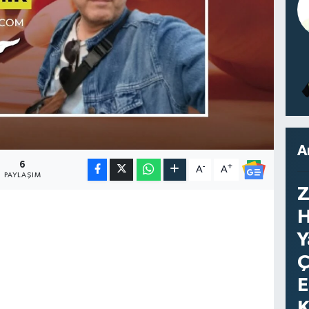
A
6
-
+
A
A
PAYLAŞIM
Z
H
Y
Ç
E
K