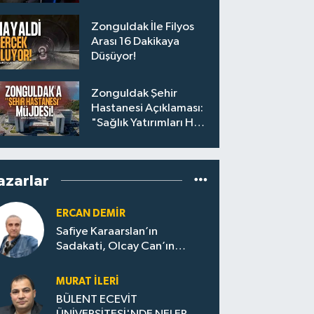
Yolculara Bilet İadesi
Zonguldak İle Filyos
Arası 16 Dakikaya
Düşüyor!
Zonguldak Şehir
Hastanesi Açıklaması:
"Sağlık Yatırımları Hız
Kesmeden Sürecek"
azarlar
ERCAN DEMIR
Safiye Karaarslan’ın
Sadakati, Olcay Can’ın
Hamlesi. CHP’nin
Zonguldak’ta Yeni Dönemi..
MURAT İLERI
BÜLENT ECEVİT