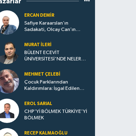
azarlar
ERCAN DEMIR
Safiye Karaarslan’ın
Sadakati, Olcay Can’ın
Hamlesi. CHP’nin
Zonguldak’ta Yeni Dönemi..
MURAT İLERI
BÜLENT ECEVİT
ÜNİVERSİTESİ'NDE NELER
OLUYOR?
MEHMET ÇELEBI
Çocuk Parklarından
Kaldırımlara: İşgal Edilen
Huzur / Sokakta Sıfır Atık,
Evler Çöp Dolu
EROL SARIAL
CHP'Yİ BÖLMEK TÜRKİYE'Yİ
BÖLMEK
RECEP KALMAOĞLU