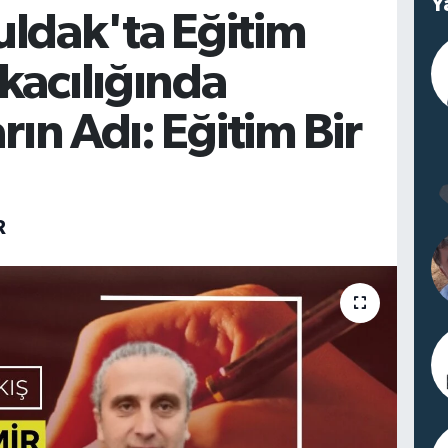
Y
ldak'ta Eğitim
kacılığında
arın Adı: Eğitim Bir
R