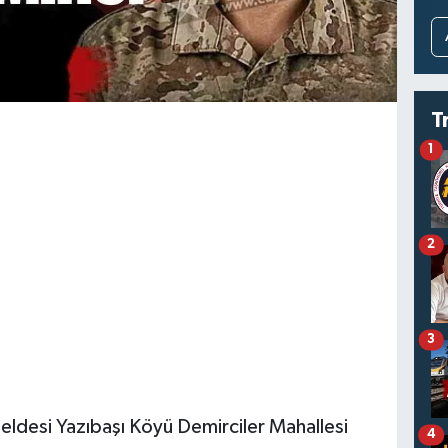
T
1
2
3
ldesi Yazıbaşı Köyü Demirciler Mahallesi
4