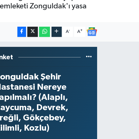
emleketi Zonguldak'ı yasa
-
+
A
A
nket
onguldak Şehir
astanesi Nereye
apılmalı? (Alaplı,
aycuma, Devrek,
reğli, Gökçebey,
ilimli, Kozlu)