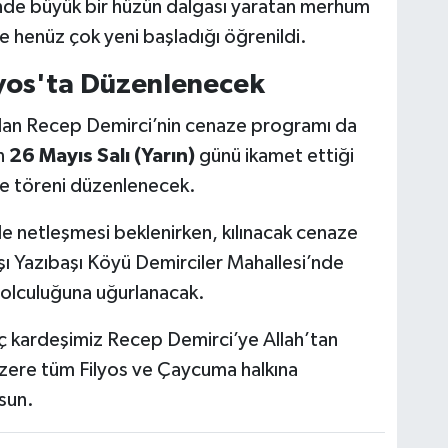
nde büyük bir hüzün dalgası yaratan merhum
e henüz çok yeni başladığı öğrenildi.
lyos'ta Düzenlenecek
ılan Recep Demirci’nin cenaze programı da
n
26 Mayıs Salı (Yarın)
günü ikamet ettiği
ze töreni düzenlenecek.
e netleşmesi beklenirken, kılınacak cenaze
şı Yazıbaşı Köyü Demirciler Mahallesi’nde
yolculuğuna uğurlanacak.
 kardeşimiz Recep Demirci’ye Allah’tan
üzere tüm Filyos ve Çaycuma halkına
lsun.