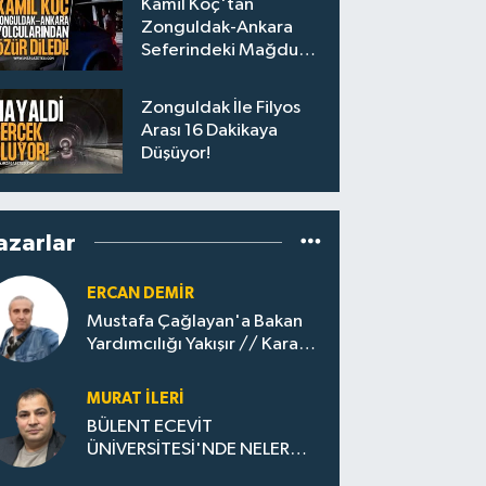
Kâmil Koç'tan
Zonguldak-Ankara
Seferindeki Mağdur
Yolculara Bilet İadesi
Zonguldak İle Filyos
Arası 16 Dakikaya
Düşüyor!
azarlar
ERCAN DEMIR
Mustafa Çağlayan'a Bakan
Yardımcılığı Yakışır // ​Kara
Elmastan Mavi Vatan Gazına:
Zonguldak'ın Dönüşümü..
MURAT İLERI
BÜLENT ECEVİT
ÜNİVERSİTESİ'NDE NELER
OLUYOR?