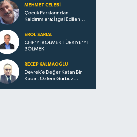
MEHMET ÇELEBI
Çocuk Parklarından
Kaldırımlara: İşgal Edilen
Huzur / Sokakta Sıfır Atık,
Evler Çöp Dolu
EROL SARIAL
CHP'Yİ BÖLMEK TÜRKİYE'Yİ
BÖLMEK
RECEP KALMAOĞLU
Devrek’e Değer Katan Bir
Kadın: Özlem Gürbüz
Ulupınar