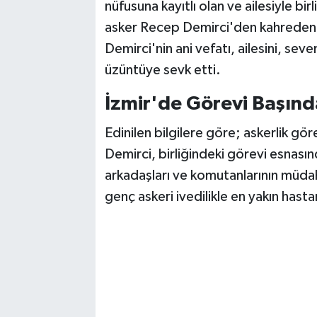
nüfusuna kayıtlı olan ve ailesiyle b
asker Recep Demirci'den kahreden h
Demirci'nin ani vefatı, ailesini, se
üzüntüye sevk etti.
İzmir'de Görevi Başınd
Edinilen bilgilere göre; askerlik gö
Demirci, birliğindeki görevi esnası
arkadaşları ve komutanlarının müdaha
genç askeri ivedilikle en yakın hast