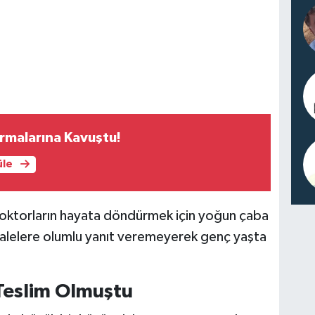
rmalarına Kavuştu!
üle
doktorların hayata döndürmek için yoğun çaba
alelere olumlu yanıt veremeyerek genç yaşta
 Teslim Olmuştu