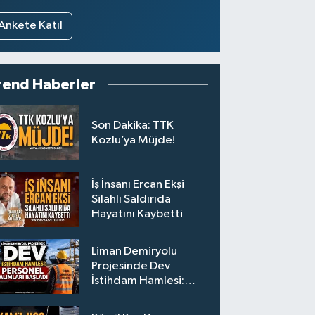
Ankete Katıl
rend Haberler
Son Dakika: TTK
Kozlu’ya Müjde!
İş İnsanı Ercan Ekşi
Silahlı Saldırıda
Hayatını Kaybetti
Liman Demiryolu
Projesinde Dev
İstihdam Hamlesi:
Personel Alımları
Başladı