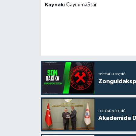
Kaynak:
ÇaycumaStar
EDITÖRÜN SEÇTIĞI
Zonguldakspo
EDITÖRÜN SEÇTIĞI
Akademide Dij