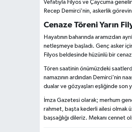
Vefatıyla Filyos ve Çaycuma geneli
Recep Demirci'nin, askerlik görevin
Cenaze Töreni Yarın Fi
Hayatının baharında aramızdan ayr
netleşmeye başladı. Genç asker içi
Filyos beldesinde hüzünlü bir cena
Tören saatinin önümüzdeki saatlerd
namazının ardından Demirci'nin naa
dualar ve gözyaşları eşliğinde son 
İmza Gazetesi olarak; merhum genç
rahmet, başta kederli ailesi olmak 
başsağlığı dileriz. Mekanı cennet o