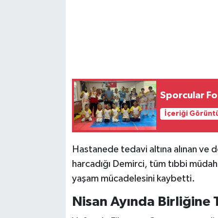
Sporcular Fo
İçeriği Görünt
Hastanede tedavi altına alınan ve 
harcadığı Demirci, tüm tıbbi müdah
yaşam mücadelesini kaybetti.
Nisan Ayında Birliğine