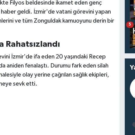
irlikte Filyos beldesinde ikamet eden genç
aber geldi. İzmir'de vatani görevini yapan
venlerini ve tüm Zonguldak kamuoyunu derin bir
5
a Rahatsızlandı
revini İzmir'de ifa eden 20 yaşındaki Recep
nda aniden fenalaştı. Durumu fark eden silah
Y
lesiyle olay yerine çağrılan sağlık ekipleri,
aneye sevk etti.