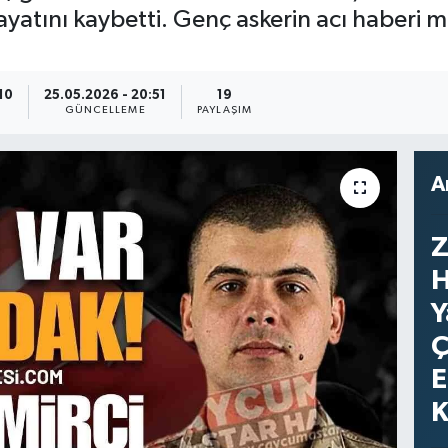
tını kaybetti. Genç askerin acı haberi m
10
25.05.2026 - 20:51
19
GÜNCELLEME
PAYLAŞIM
A
Z
H
Y
Ç
E
K