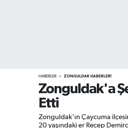
DEVREK
DÜZCE
EREĞLİ
GÖKÇEBEY
KARABÜK
HABERLER
ZONGULDAK HABERLERI
KASTAMONU
Zonguldak'a Şe
Etti
Zonguldak'ın Çaycuma ilçesine
20 yaşındaki er Recep Demirci