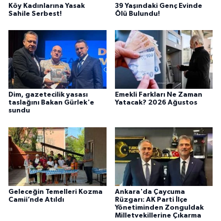
Köy Kadınlarına Yasak
39 Yaşındaki Genç Evinde
Sahile Serbest!
Ölü Bulundu!
Dim, gazetecilik yasası
Emekli Farkları Ne Zaman
taslağını Bakan Gürlek'e
Yatacak? 2026 Ağustos
sundu
Geleceğin Temelleri Kozma
Ankara'da Çaycuma
Camii’nde Atıldı
Rüzgarı: AK Parti İlçe
Yönetiminden Zonguldak
Milletvekillerine Çıkarma