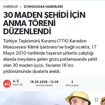
HABERLER
ZONGULDAK HABERLERI
DEVREK
30 MADEN ŞEHİDİ İÇİN
DÜZCE
ANMA TÖRENİ
DÜZENLENDİ
EREĞLİ
Türkiye Taşkömürü Kurumu (TTK) Karadon
GÖKÇEBEY
Müessesesi Kilimli İşletmesi’ne bağlı ocakta, 17
Mayıs 2010 tarihinde taşeron şirketin çalıştığı
KARABÜK
alanda meydana gelen grizu patlamasında şehit
olan 30 maden işçisi, facianın 16’ncı
KASTAMONU
yıldönümünde dualarla anıldı.
A. Ü.
18.05.2026 - 12:36
3
EDITÖR
YAYINLANMA
PAYLAŞIM