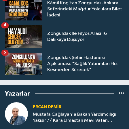
Kâmil Koç'tan Zonguldak-Ankara
Seferindeki Mağdur Yolculara Bilet
İadesi
4
Zonguldak İle Filyos Arası 16
Dakikaya Düşüyor!
5
Zonguldak Şehir Hastanesi
Açıklaması: "Sağlık Yatırımları Hız
Kesmeden Sürecek"
Yazarlar
ERCAN DEMIR
Mustafa Çağlayan'a Bakan Yardımcılığı
Yakışır // ​Kara Elmastan Mavi Vatan
Gazına: Zonguldak'ın Dönüşümü..