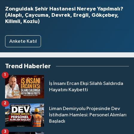
Zonguldak Şehir Hastanesi Nereye Yapılmalı?
(Alaplı, Çaycuma, Devrek, Ereğli, Gökçebey,
Kilimli, Kozlu)
Ankete Katıl
Trend Haberler
1
İş İnsanı Ercan Ekşi Silahlı Saldırıda
Hayatını Kaybetti
2
Liman Demiryolu Projesinde Dev
İstihdam Hamlesi: Personel Alımları
Başladı
3