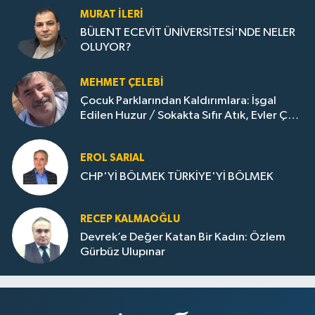
MURAT İLERI
BÜLENT ECEVİT ÜNİVERSİTESİ'NDE NELER
OLUYOR?
MEHMET ÇELEBI
Çocuk Parklarından Kaldırımlara: İşgal
Edilen Huzur / Sokakta Sıfır Atık, Evler Çöp
Dolu
EROL SARIAL
CHP'Yİ BÖLMEK TÜRKİYE'Yİ BÖLMEK
RECEP KALMAOĞLU
Devrek’e Değer Katan Bir Kadın: Özlem
Gürbüz Ulupınar