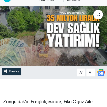
Paylaş
-
+
A
A
Zonguldak’ın Ereğli ilçesinde, Fikri Oğuz Aile