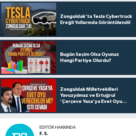
Zonguldak'ta Tesla Cybertruck
Ereğli Yollarında Görüntülendi!
Bugün Seçim Olsa Oyunuz
Hangi Partiye Olurdu?
Zonguldak Milletvekilleri
Yavuzyılmaz ve Ertuğrul
'Çerçeve Yasa'ya Evet Oyu
Verecek Mi? İşte Cevabı...
EDITÖR HAKKINDA
F. S.