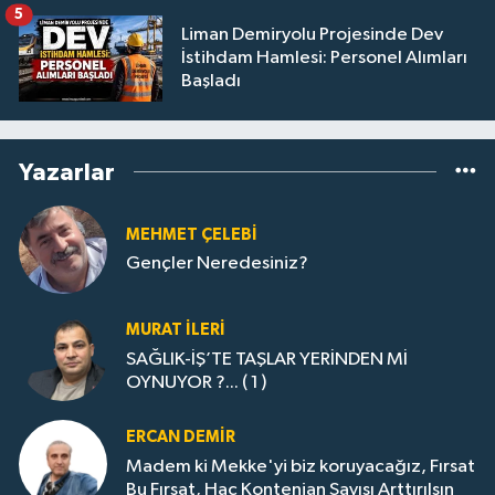
5
Liman Demiryolu Projesinde Dev
İstihdam Hamlesi: Personel Alımları
Başladı
Yazarlar
MEHMET ÇELEBI
Gençler Neredesiniz?
MURAT İLERI
SAĞLIK-İŞ’TE TAŞLAR YERİNDEN Mİ
OYNUYOR ?... ( 1 )
ERCAN DEMIR
Madem ki Mekke'yi biz koruyacağız, Fırsat
Bu Fırsat, Hac Kontenjan Sayısı Arttırılsın