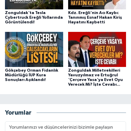
Zonguldak'ta Tesla
Kdz. Ereğli'nin Acı Kaybı:
Cybertruck Ereğli Yollarında
Tanınmış Esnaf Hakan Kiriş
Görüntülendi!
Hayatını Kaybetti
Gökçebey Orman Fidanlık
Zonguldak Milletvekilleri
Müdürlüğü İUP Kura
Yavuzyılmaz ve Ertuğrul
Sonuçları Açıklandı!
'Çerçeve Yasa'ya Evet Oyu
Verecek Mi? İşte Cevabı...
Yorumlar