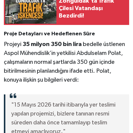
Zonguldak'ta Trafik
Çilesi Vatandaşı
Bezdirdi!
Proje Detayları ve Hedeflenen Süre
Projeyi
35 milyon 350 bin lira
bedelle üstlenen
Aspol Mühendislik’in yetkilisi Abdulselam Polat,
çalışmaların normal şartlarda 350 gün içinde
bitirilmesinin planlandığını ifade etti. Polat,
konuya ilişkin şu bilgileri verdi:
"15 Mayıs 2026 tarihi itibarıyla yer teslimi
yapılan projemizi, bizlere tanınan resmi
süreden daha önce tamamlayıp teslim
etmeyi amaçlıyoruz."