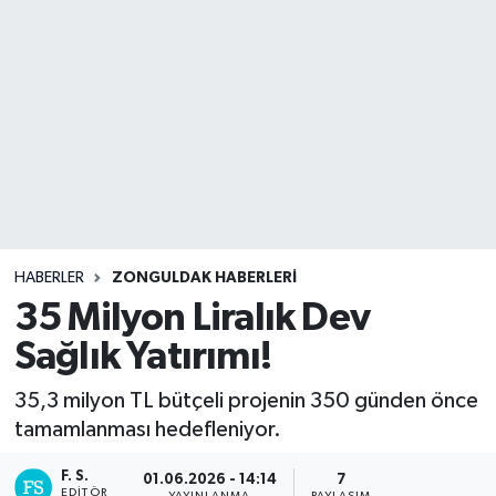
DEVREK
DÜZCE
EREĞLİ
GÖKÇEBEY
KARABÜK
HABERLER
ZONGULDAK HABERLERI
35 Milyon Liralık Dev
KASTAMONU
Sağlık Yatırımı!
35,3 milyon TL bütçeli projenin 350 günden önce
tamamlanması hedefleniyor.
F. S.
01.06.2026 - 14:14
7
EDITÖR
YAYINLANMA
PAYLAŞIM