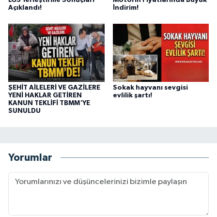
Açıklandı!
İndirim!
ŞEHİT AİLELERİ VE GAZİLERE
Sokak hayvanı sevgisi
YENİ HAKLAR GETİREN
evlilik şartı!
KANUN TEKLİFİ TBMM'YE
SUNULDU
Yorumlar