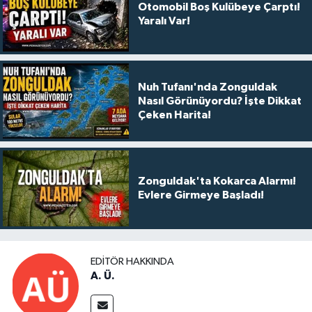
Otomobil Boş Kulübeye Çarptı!
Yaralı Var!
Nuh Tufanı'nda Zonguldak
Nasıl Görünüyordu? İşte Dikkat
Çeken Harita!
Zonguldak'ta Kokarca Alarmı!
Evlere Girmeye Başladı!
EDITÖR HAKKINDA
A. Ü.