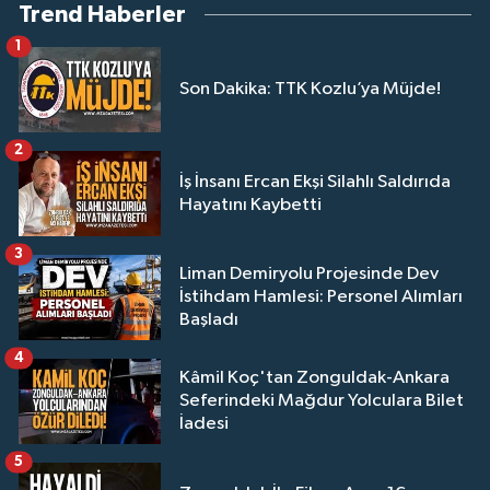
Trend Haberler
1
Son Dakika: TTK Kozlu’ya Müjde!
2
İş İnsanı Ercan Ekşi Silahlı Saldırıda
Hayatını Kaybetti
3
Liman Demiryolu Projesinde Dev
İstihdam Hamlesi: Personel Alımları
Başladı
4
Kâmil Koç'tan Zonguldak-Ankara
Seferindeki Mağdur Yolculara Bilet
İadesi
5