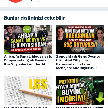
Bunlar da ilginizi çekebilir
Ahbap'a Sanat, Medya ve İş
Zonguldaklı Genç Oyuncu
Dünyasından Çok Sayıda
Ülkü Hilal Çiftçi'nin
Kişi Milyonlar Gönderdi!
Babasından Sete ve
Menajere Suç Duyurusu!
LGS Yerleştirme Sonuçları
Motorin Fiyatlarında Büyük