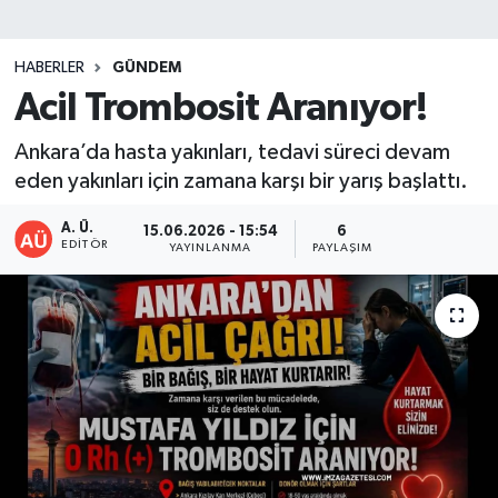
DEVREK
HABERLER
GÜNDEM
DÜZCE
Acil Trombosit Aranıyor!
Ankara’da hasta yakınları, tedavi süreci devam
EREĞLİ
eden yakınları için zamana karşı bir yarış başlattı.
GÖKÇEBEY
A. Ü.
15.06.2026 - 15:54
6
EDITÖR
YAYINLANMA
PAYLAŞIM
KARABÜK
KASTAMONU