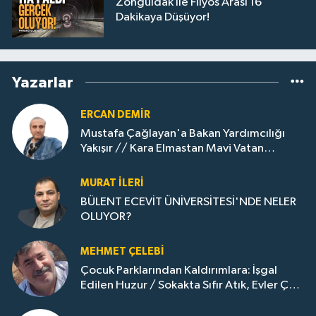
Zonguldak İle Filyos Arası 16
Dakikaya Düşüyor!
Yazarlar
ERCAN DEMIR
Mustafa Çağlayan'a Bakan Yardımcılığı
Yakışır // ​Kara Elmastan Mavi Vatan
Gazına: Zonguldak'ın Dönüşümü..
MURAT İLERI
BÜLENT ECEVİT ÜNİVERSİTESİ'NDE NELER
OLUYOR?
MEHMET ÇELEBI
Çocuk Parklarından Kaldırımlara: İşgal
Edilen Huzur / Sokakta Sıfır Atık, Evler Çöp
Dolu