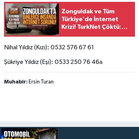
Zonguldak ve Tüm
Türkiye'de İnternet
Krizi! TurkNet Çöktü:
İşte Kesintinin Sebebi
Nihal Yıldız (Kızı): 0532 576 67 61
Şükriye Yıldız (Eşi): 0533 250 76 46a
Muhabir:
Ersin Turan