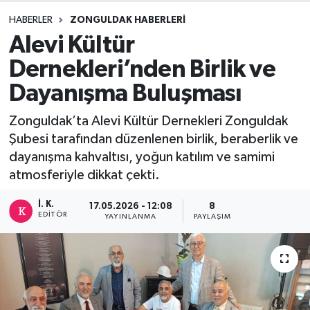
HABERLER
ZONGULDAK HABERLERI
DEVREK
Alevi Kültür
DÜZCE
Dernekleri’nden Birlik ve
Dayanışma Buluşması
EREĞLİ
Zonguldak’ta Alevi Kültür Dernekleri Zonguldak
GÖKÇEBEY
Şubesi tarafından düzenlenen birlik, beraberlik ve
dayanışma kahvaltısı, yoğun katılım ve samimi
KARABÜK
atmosferiyle dikkat çekti.
KASTAMONU
İ. K.
17.05.2026 - 12:08
8
EDITÖR
YAYINLANMA
PAYLAŞIM