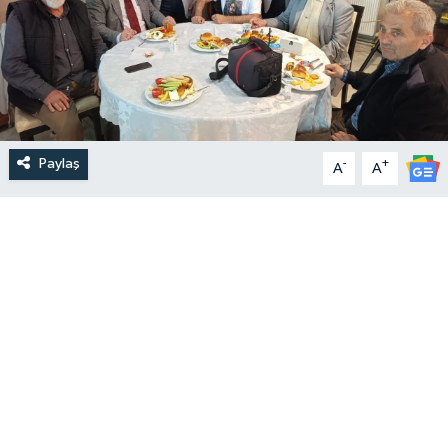
Paylaş
-
+
A
A