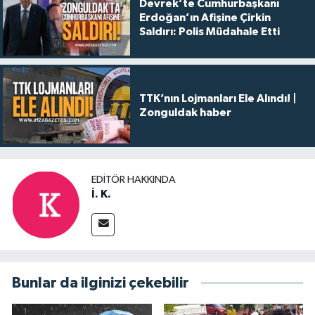
Devrek’te Cumhurbaşkanı
Erdoğan’ın Afişine Çirkin
Saldırı: Polis Müdahale Etti
TTK’nın Lojmanları Ele Alındı! |
Zonguldak haber
EDITÖR HAKKINDA
İ. K.
Bunlar da ilginizi çekebilir