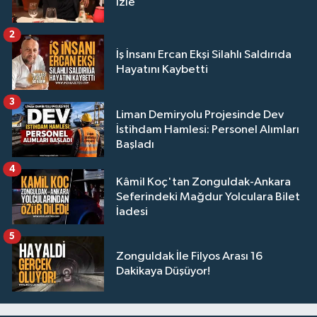
İzle
2
İş İnsanı Ercan Ekşi Silahlı Saldırıda
Hayatını Kaybetti
3
Liman Demiryolu Projesinde Dev
İstihdam Hamlesi: Personel Alımları
Başladı
4
Kâmil Koç'tan Zonguldak-Ankara
Seferindeki Mağdur Yolculara Bilet
İadesi
5
Zonguldak İle Filyos Arası 16
Dakikaya Düşüyor!