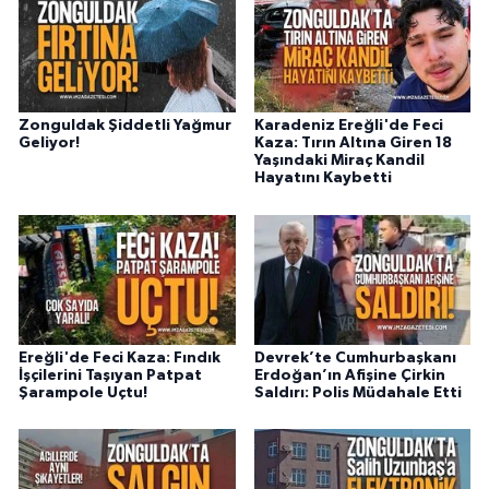
Zonguldak Şiddetli Yağmur
Karadeniz Ereğli'de Feci
Geliyor!
Kaza: Tırın Altına Giren 18
Yaşındaki Miraç Kandil
Hayatını Kaybetti
Ereğli'de Feci Kaza: Fındık
Devrek’te Cumhurbaşkanı
İşçilerini Taşıyan Patpat
Erdoğan’ın Afişine Çirkin
Şarampole Uçtu!
Saldırı: Polis Müdahale Etti