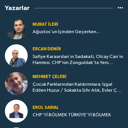
Yazarlar
MURAT İLERI
Ağustos'un İçinden Geçerken...
ERCAN DEMIR
Safiye Karaarslan’ın Sadakati, Olcay Can’ın
Hamlesi. CHP’nin Zonguldak’ta Yeni
Dönemi..
MEHMET ÇELEBI
Çocuk Parklarından Kaldırımlara: İşgal
Edilen Huzur / Sokakta Sıfır Atık, Evler Çöp
Dolu
EROL SARIAL
CHP'Yİ BÖLMEK TÜRKİYE'Yİ BÖLMEK